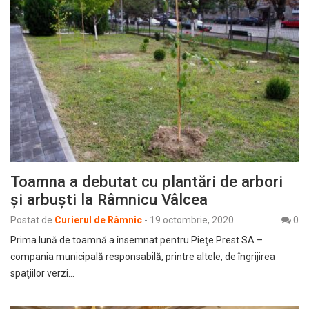
Toamna a debutat cu plantări de arbori
şi arbuşti la Râmnicu Vâlcea
Postat de
Curierul de Râmnic
-
19 octombrie, 2020
0
Prima lună de toamnă a însemnat pentru Pieţe Prest SA –
compania municipală responsabilă, printre altele, de îngrijirea
spaţiilor verzi…