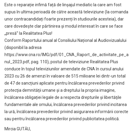
Este o reparație infimă față de linșajul mediatic la care am fost
supus în ultima perioadă de către această televiziune (la comanda
unor contracandidați foarte prezenți în studiourile acesteia), dar
care dovedește clar părtinirea și modul interesat în care se face
„presă” la Realitatea Plus!
Conform Raportului anual al Consiliului Național al Audiovizualului
(disponibil la adresa
https://www.cna.ro/IMG/pdf/01_CNA_Raport_de_activitate_pe_a
nul_2023.pdf, pag. 110), postul de televiziune Realitatea Plus
conduce în topul televiziunilor amendate de CNA în cursul anului
2023 cu 26 de amenzi în valoare de 515 milioane lei dintr-un total
de 47 de sancțiuni aplicate pentru încălcarea prevederilor privind
protecţia demnităţii umane şi a dreptului la propria imagine,
încălcarea obligației legale de a respecta drepturile şi libertăţile
fundamentale ale omului, încălcarea prevederilor privind incitarea
la ură, încălcarea prevederilor privind asigurarea informării corecte
sau pentru încălcarea prevederilor privind publicitatea politică.
Mircia GUTĂU,