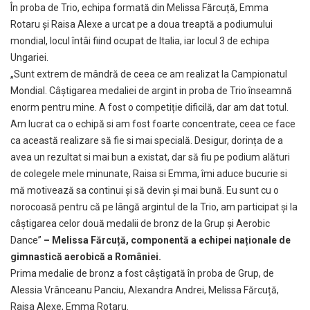
În proba de Trio, echipa formată din Melissa Fărcuță, Emma
Rotaru și Raisa Alexe a urcat pe a doua treaptă a podiumului
mondial, locul întâi fiind ocupat de Italia, iar locul 3 de echipa
Ungariei.
„Sunt extrem de mândră de ceea ce am realizat la Campionatul
Mondial. Câștigarea medaliei de argint in proba de Trio înseamnă
enorm pentru mine. A fost o competiție dificilă, dar am dat totul.
Am lucrat ca o echipă si am fost foarte concentrate, ceea ce face
ca această realizare să fie si mai specială. Desigur, dorința de a
avea un rezultat si mai bun a existat, dar să fiu pe podium alături
de colegele mele minunate, Raisa si Emma, îmi aduce bucurie si
mă motivează sa continui și să devin și mai bună. Eu sunt cu o
norocoasă pentru că pe lângă argintul de la Trio, am participat și la
câștigarea celor două medalii de bronz de la Grup și Aerobic
Dance”
– Melissa Fărcuță, componentă a echipei naționale de
gimnastică aerobică a României.
Prima medalie de bronz a fost câștigată în proba de Grup, de
Alessia Vrânceanu Panciu, Alexandra Andrei, Melissa Fărcuță,
Raisa Alexe, Emma Rotaru.