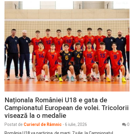
Naționala României U18 e gata de
Campionatul European de volei. Tricolorii
visează la o medalie
Postat de
Curierul de Râmnic
-
6 iulie, 2026
0
România U18 va participa, de marți, 7 iulie, la Campionatul