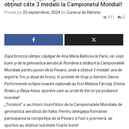
obținut câte 3 medalii la Campionatul Mondial!
Postat pe
25 septembrie, 2024
de
Curierul de Râmnic
911
0
După bronzul olimpic câștigat de Ana Maria Bărbosu la Paris, vin vești
bune și de la gimnastica aerobică! România a strălucit la Campionatele
Mondiale pentru juniori de la Pesaro, unde a obținut 3 medalii: una de
argint la Trio și două de bronz, în probele de Grup și Aerobic Dance.
Performerele echipei noastre naționale au fost Melissa Fărcuță, Emma
Rotaru și Raisa Alexe, sportive care au urcat de trei ori pe podiumul
mondial!
„Tricolorii” s-au întors triumfători de la Campionatele Mondiale de
gimnastică aerobică din Italia. Pentru delegația României
participarea la competiția de la Pesaro a fost o premieră, iar
sportivii au obținut rezultate foarte bune!