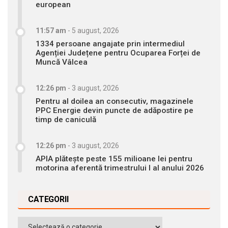
european
11:57 am
-
5 august, 2026
1334 persoane angajate prin intermediul
Agenției Județene pentru Ocuparea Forței de
Muncă Vâlcea
12:26 pm
-
3 august, 2026
Pentru al doilea an consecutiv, magazinele
PPC Energie devin puncte de adăpostire pe
timp de caniculă
12:26 pm
-
3 august, 2026
APIA plătește peste 155 milioane lei pentru
motorina aferentă trimestrului I al anului 2026
CATEGORII
Categorii