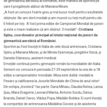
de gimnastică aerobică al României, este mândră de sportivii pe
care îi pregătește alături de Mariana Mezei.
„A fost un concurs foarte greu și mă bucur mult pentru rezultatele
obținute. Ne-am dorit medalii și am muncit cu toții mult pentru ele.
Îi felicit pe toți. A fost prima ediție de Campionat Mondial de juniori
și este o mare realizare că am obținut 3 medalii”-
Cristiana
Spînu, coordonator principal al lotului național de juniori de
gimnastică aerobică al României.
Sportivii au fost însoțiți în Italia de cele două antrenoare, Cristiana
Spînu și Mariana Mezei, și de Mirela Szemerjai, pregătire fizică, și
Daniela Stănescu, asistent medical.
Emoțiile continuă pentru gimnaștii români la mondialele din Italia.
Seniorii vor concura în perioada 27-29 septembrie la cea de-a 18
ediție a campionatelor mondiale. Miza este dublă: medalii la
Pesaro și calificarea la Jocurile Mondiale din China de anul viitor!
Din echipa „tricoloră” fac parte: Daria Mihaiu, Claudia Ristea, Larisa
Șuiu, Mara Dragomir, Leonard Manta, Antonio Surdu, Darius
Branda, Daniel Țavoc, Vlăduț Popa, Mădălin Boldea. Ei sunt însoțiți
la competiție de antrenoarea Mădălina Cioveie și de asistenta