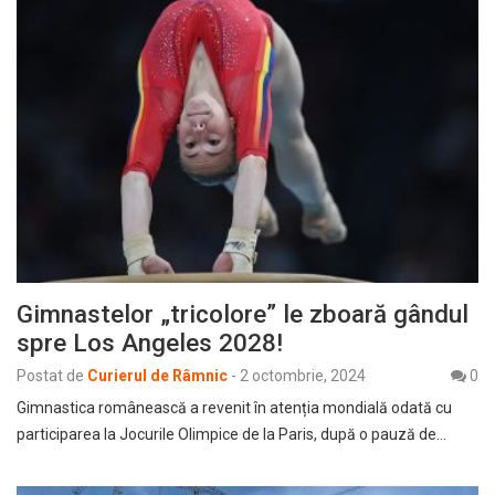
Gimnastelor „tricolore” le zboară gândul
spre Los Angeles 2028!
Postat de
Curierul de Râmnic
-
2 octombrie, 2024
0
Gimnastica românească a revenit în atenția mondială odată cu
participarea la Jocurile Olimpice de la Paris, după o pauză de…