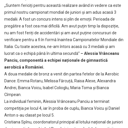
„Suntem fericiți pentru această realizare având in vedere ca este
primul nostru campionat mondial de juniori și am adus acasă 3
medalii. A fost un concurs intens si plin de emoții. Perioada de
pregătire a fost cea mai dificilă. Am avut puțin timp la dispoziție,
nu am fost feriți de accidentări și am avut puține concursuri de
verificare pentru a fi în formă înaintea Campionatelor Mondiale din
Italia. Cu toate acestea, ne-am întors acasă cu 3 medalii și am
lucrat ca o echipă până în ultima secundă”
– Alessia Vrânceanu
Panciu,
componentă a echipei naționale de gimnastică
aerobică a României.
A doua medalie de bronz a venit din partea fetelor de la Aerobic
Dance: Emma Rotaru, Melissa Fărcuță, Raisa Alexe, Alexandra
Andrei, Bianca Voicu, Isabel Colioglu, Maria Toma și Bianca
Cîmpean.
La individual feminin, Alessia Vrânceanu Panciu a terminat
competiția pe locul 4, iar în proba de cuplu, Bianca Voicu și Daniel
Anton s-au clasat pe locul 5.
Cristiana Spînu, coordonatorul principal al lotului național de juniori