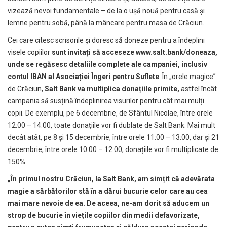
vizează nevoi fundamentale – de la o ușă nouă pentru casă și
lemne pentru sobă, până la mâncare pentru masa de Crăciun.
Cei care citesc scrisorile și doresc să doneze pentru a îndeplini
visele copiilor
sunt invitați să acceseze
www.salt.bank/doneaza
,
unde se regăsesc detaliile complete ale campaniei, inclusiv
contul IBAN al Asociației Îngeri pentru Suflete
. În „orele magice”
de Crăciun,
Salt Bank va multiplica donațiile primite,
astfel încât
campania să susțină îndeplinirea visurilor pentru cât mai mulți
copii. De exemplu, pe 6 decembrie, de Sfântul Nicolae, între orele
12:00 – 14:00, toate donațiile vor fi dublate de Salt Bank. Mai mult
decât atât, pe 8 și 15 decembrie, între orele 11:00 – 13:00, dar și 21
decembrie, între orele 10:00 – 12:00, donațiile vor fi multiplicate de
150%.
„În primul nostru Crăciun, la Salt Bank, am simțit că adevărata
magie a sărbătorilor stă în a dărui bucurie celor care au cea
mai mare nevoie de ea. De aceea, ne-am dorit să aducem un
strop de bucurie în viețile copiilor din medii defavorizate,