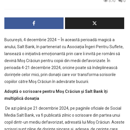
570
0
București, 4 decembrie 2024 – În această perioadă magică a
anului, Salt Bank, în parteneriat cu Asociația Îngeri Pentru Suflete,
lansează o inițiativă emoționantă prin care îi invită pe români să
devină Moș Crăciun pentru copiii din medii defavorizate. În
perioada 4-21 decembrie 2024, oricine poate să îndeplinească
dorințele celor mici, prin donații care vor transforma scrisorile
copiilor către Moș Crăciun în adevărate bucurii.
Adoptă o scrisoare pentru Moș Crăciun și Salt Bank îți
multiplică donația
De azi până pe 21 decembrie 2024, pe paginile oficiale de Social
Media Salt Bank, va fi publicată zilnic o scrisoare din partea unui
copil dintr-un mediu defavorizat, adresată lui Moș Crăciun. Aceste
scrisori sunt pline de dorințe sincere și, adesea, de cerințe care