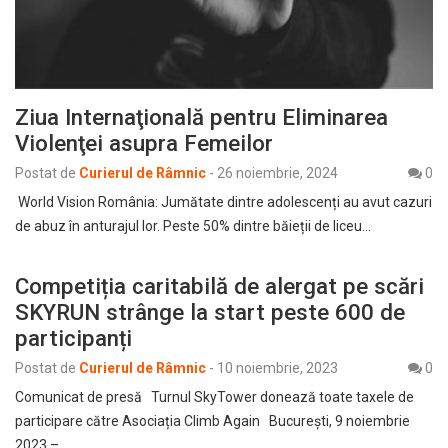
Ziua Internaţională pentru Eliminarea
Violenţei asupra Femeilor
Postat de
Curierul de Râmnic
-
26 noiembrie, 2024
0
World Vision România: Jumătate dintre adolescenți au avut cazuri
de abuz în anturajul lor. Peste 50% dintre băieții de liceu…
Competiția caritabilă de alergat pe scări
SKYRUN strânge la start peste 600 de
participanți
Postat de
Curierul de Râmnic
-
10 noiembrie, 2023
0
Comunicat de presă Turnul SkyTower donează toate taxele de
participare către Asociația Climb Again București, 9 noiembrie
2023 –…