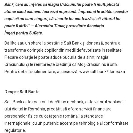
Bank, care au înțeles că magia Crăciunului poate fi multiplicată
atunci când oamenii lucrează împreună. Împreună le arătăm acestor
copii că nu sunt singuri, că visurile lor contează și că viitorul lor
poate fi altfel” – Alexandra Timar, președinte Asociația
Îngeri pentru Suflete.
Dă like sau un share la postările Salt Bank și donează, pentru a
transforma dorințele copiilor din medii defavorizate în realitate.
Fiecare donație le poate aduce bucuria de a simți magia
Crăciunului și le reîntărește credința că Moș Crăciun nu îi uită.
Pentru detalii suplimentare, accesează:
www.salt.bank/doneaza
Despre Salt Bank:
Salt Bank este mai mult decât un neobank; este viitorul banking-
ului digital în România, pregătit să ofere servicii financiare
persoanelor fizice cu cetățenie română, la standarde
internaționale, cu un puternic accent pe tehnologie și conformitate
regulatorie.