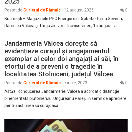
2025
Postat de
Curierul de Râmnic
-
12 august, 2025
0
București – Magazinele PPC Energie din Drobeta-Turnu Severin,
Râmnicu Vâlcea și Târgu Jiu vor fi închise vineri, 15 august, zi…
Jandarmeria Vâlcea dorește să
evidențieze curajul și angajamentul
exemplar al celor doi angajați ai săi, în
efortul de a preveni o tragedie în
localitatea Stolniceni, județul Vâlcea
Postat de
Curierul de Râmnic
-
7 iunie, 2023
0
Astăzi, conducerea Jandarmeriei Vâlcea a acordat o distincție
binemeritată plutonierului Ungureanu Rareș, în semn de apreciere
pentru acțiunea sa curajoasă…