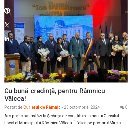
Cu bună-credință, pentru Râmnicu
Vâlcea!
Postat de
Curierul de Râmnic
-
25 octombrie, 2024
0
Am participat astăzi la Ședința de constituire a noului Consiliul
Local al Municipiului Râmnicu Vâlcea. Îi felicit pe primarul Mircia…