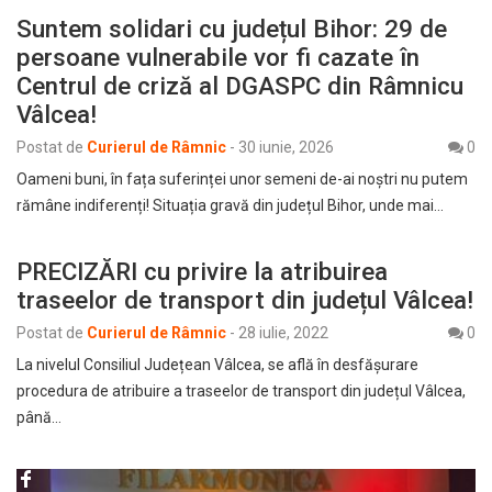
Suntem solidari cu județul Bihor: 29 de
persoane vulnerabile vor fi cazate în
Centrul de criză al DGASPC din Râmnicu
Vâlcea!
Postat de
Curierul de Râmnic
-
30 iunie, 2026
0
​Oameni buni, în fața suferinței unor semeni de-ai noștri nu putem
rămâne indiferenți! Situația gravă din județul Bihor, unde mai…
PRECIZĂRI cu privire la atribuirea
traseelor de transport din județul Vâlcea!
Postat de
Curierul de Râmnic
-
28 iulie, 2022
0
La nivelul Consiliul Județean Vâlcea, se află în desfășurare
procedura de atribuire a traseelor de transport din județul Vâlcea,
până…