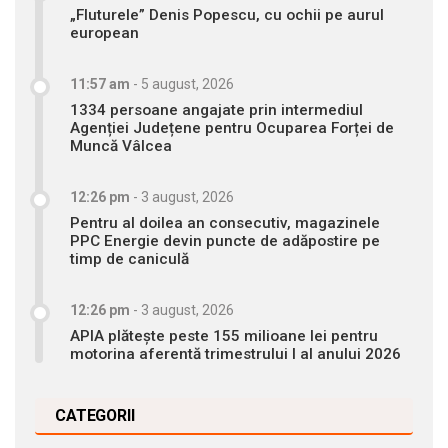
„Fluturele” Denis Popescu, cu ochii pe aurul
european
11:57 am
-
5 august, 2026
1334 persoane angajate prin intermediul
Agenției Județene pentru Ocuparea Forței de
Muncă Vâlcea
12:26 pm
-
3 august, 2026
Pentru al doilea an consecutiv, magazinele
PPC Energie devin puncte de adăpostire pe
timp de caniculă
12:26 pm
-
3 august, 2026
APIA plătește peste 155 milioane lei pentru
motorina aferentă trimestrului I al anului 2026
CATEGORII