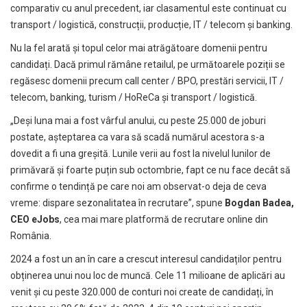
comparativ cu anul precedent, iar clasamentul este continuat cu
transport / logistică, construcții, producție, IT / telecom și banking.
Nu la fel arată și topul celor mai atrăgătoare domenii pentru
candidați. Dacă primul rămâne retailul, pe următoarele poziții se
regăsesc domenii precum call center / BPO, prestări servicii, IT /
telecom, banking, turism / HoReCa și transport / logistică.
„Deși luna mai a fost vârful anului, cu peste 25.000 de joburi
postate, așteptarea ca vara să scadă numărul acestora s-a
dovedit a fi una greșită. Lunile verii au fost la nivelul lunilor de
primăvară și foarte puțin sub octombrie, fapt ce nu face decât să
confirme o tendință pe care noi am observat-o deja de ceva
vreme: dispare sezonalitatea în recrutare”, spune
Bogdan Badea,
CEO eJobs
, cea mai mare platformă de recrutare online din
România.
2024 a fost un an în care a crescut interesul candidaților pentru
obținerea unui nou loc de muncă. Cele 11 milioane de aplicări au
venit și cu peste 320.000 de conturi noi create de candidați, în