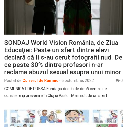
SONDAJ World Vision România, de Ziua
Educaţiei: Peste un sfert dintre elevi
declară că li s-au cerut fotografii nud. De
ce peste 30% dintre profesori n-ar
reclama abuzul sexual asupra unui minor
Postat de
Curierul de Râmnic
-
6 octombrie, 2022
0
COMUNICAT DE PRESĂ Fundația deschide două centre de
consiliere şi prevenire în Cluj şi Vaslui Mai mult de un sfert…