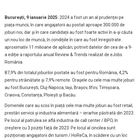
București, 9 ianuarie 2025:
2024 a fost un an al prudenței pe
piața muncii, în care angajatorii au postat aproape 300.000 de
joburi noi, dar și în care candidații au fost foarte activi în a-și căuta
un nou loc de muncă, în condițiile în care au fost înregistrate
aproximativ 11 milioane de aplicări, potrivit datelor din cea de-a 9-
a ediție a raportului anual Review & Trends realizat de eJobs
România.
87,9% din totalul joburilor postate au fost pentru România, 4,2%
pentru străinătate și 7,9% remote. Orașele cu cele mai multe joburi
au fost București, Cluj-Napoca, Iași, Brașov, Ilfov, Timișoara,
Craiova, Constanța, Ploiești și Bacău.
Domeniile care au scos în piață cele mai multe joburi au fost retail,
prestări servicii și industria alimentară – ierarhie păstrată din 2023.
Pe locul al patrulea se află industria de call center / BPO, în
creștere cu 3 poziții față de 2023. Pe locul al cincilea sunt
poziționați angajatorii din turism / HoReCa, în scădere cu un loc