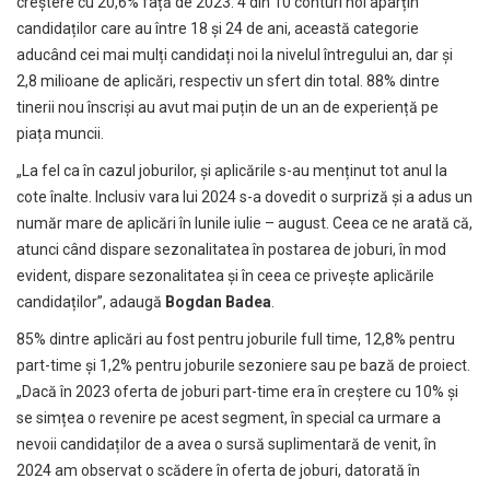
creștere cu 20,6% față de 2023. 4 din 10 conturi noi aparțin
candidaților care au între 18 și 24 de ani, această categorie
aducând cei mai mulți candidați noi la nivelul întregului an, dar și
2,8 milioane de aplicări, respectiv un sfert din total. 88% dintre
tinerii nou înscriși au avut mai puțin de un an de experiență pe
piața muncii.
„La fel ca în cazul joburilor, și aplicările s-au menținut tot anul la
cote înalte. Inclusiv vara lui 2024 s-a dovedit o surpriză și a adus un
număr mare de aplicări în lunile iulie – august. Ceea ce ne arată că,
atunci când dispare sezonalitatea în postarea de joburi, în mod
evident, dispare sezonalitatea și în ceea ce privește aplicările
candidaților”, adaugă
Bogdan Badea
.
85% dintre aplicări au fost pentru joburile full time, 12,8% pentru
part-time și 1,2% pentru joburile sezoniere sau pe bază de proiect.
„Dacă în 2023 oferta de joburi part-time era în creștere cu 10% și
se simțea o revenire pe acest segment, în special ca urmare a
nevoii candidaților de a avea o sursă suplimentară de venit, în
2024 am observat o scădere în oferta de joburi, datorată în