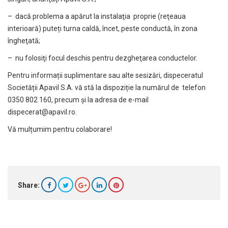
– dacă problema a apărut la instalaţia proprie (reţeaua
interioară) puteți turna caldă, încet, peste conductă, în zona
îngheţată;
– nu folosiţi focul deschis pentru dezgheţarea conductelor.
Pentru informații suplimentare sau alte sesizări, dispeceratul
Societății Apavil S.A. vă stă la dispoziție la numărul de telefon
0350 802 160, precum și la adresa de e-mail
dispecerat@apavil.ro
.
Vă mulțumim pentru colaborare!
Share: