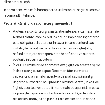
alimentării cu apă.
În acest sens, venim în întâmpinarea utilizatorilor noștri cu câteva
recomandări tehnice:
Protejaţi căminul de apometru și apometrul!
Protejarea contorului și a instalaţiei interioare cu materiale
termoizolante, care să reducă sau să împiedice înghețarea
este obligaţia utilizatorului. În cazul în care contorul sau
instalaţiile de apă se defectează din cauza îngheţului,
nefiind protejate corespunzător, beneficiarul va suporta
costurile înlocuirii acestora;
În cazul căminelor de apometre aveți grija ca acestea să fie
închise etanș cu un capac. Recomandăm curățarea
capacelor şi a ramelor acestora de praf sau pământ şi
ungerea cu vaselină sau produse similare. Astfel, în caz de
îngheţ, acestea vor putea fi manevrate cu uşurinţă. În ceea
ce privește capacele confecţionate din tablă, este indicat,
din acelaşi motiv, să se pună o folie de plastic sub capac.