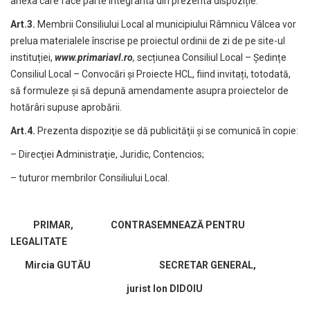
anexa care face parte integrantă din prezenta dispoziție.
Art.3.
Membrii Consiliului Local al municipiului Râmnicu Vâlcea vor
prelua materialele înscrise pe proiectul ordinii de zi de pe site-ul
instituției,
www.primariavl.ro
,
secțiunea Consiliul Local – Ședințe
Consiliul Local – Convocări și Proiecte HCL, fiind invitați, totodată,
să formuleze și să depună amendamente asupra proiectelor de
hotărâri supuse aprobării.
Art.4.
Prezenta dispoziţie se dă publicităţii şi se comunică în copie:
– Direcţiei Administraţie, Juridic, Contencios;
– tuturor membrilor Consiliului Local.
PRIMAR,
CONTRASEMNEAZĂ PENTRU
LEGALITATE
Mircia GUTĂU
SECRETAR GENERAL,
jurist Ion DIDOIU