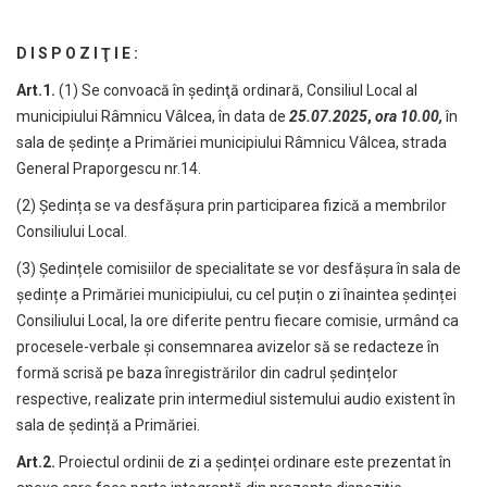
D I S P O Z I Ţ I E :
Art.1.
(1)
Se convoacă în şedinţă ordinară, Consiliul Local al
municipiului Râmnicu Vâlcea, în data de
25.07.2025
,
ora 10.00,
în
sala de ședințe a Primăriei municipiului Râmnicu Vâlcea, strada
General Praporgescu nr.14.
(2) Ședința se va desfășura prin participarea fizică a membrilor
Consiliului Local.
(3) Ședințele comisiilor de specialitate se vor desfășura în sala de
ședințe a Primăriei municipiului, cu cel puțin o zi înaintea ședinței
Consiliului Local, la ore diferite pentru fiecare comisie, urmând ca
procesele-verbale și consemnarea avizelor să se redacteze în
formă scrisă pe baza înregistrărilor din cadrul ședințelor
respective, realizate prin intermediul sistemului audio existent în
sala de ședință a Primăriei.
Art.2.
Proiectul ordinii de zi a ședinței ordinare este prezentat în