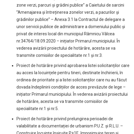
zone verzi, parcuri și grădini publice” a Caietului de sarcini
”Amenajarea și întreținerea zonelor verzi, a pacurilor și
grădinilor publice” – Anexa 3.1 la Contractul de delegare a
unor servicii publice de administrare a domeniului public și
privat de interes local din municipiul Râmnicu Vâlcea
nr.34764/18.09.2020 – inițiator Primarul municipiului. În
vederea avizării proiectului de hotărâre, acesta se va
transmite comisiilor de specialitate nr.1 și nr.3.
Proiect de hotărâre privind aprobarea listei solicitanților care
au acces la locuințele pentru tineri, destinate închirierii, în
ordinea de prioritate și a listei solicitanților care nu au făcut
dovada îndeplinirii condițiilor de acces prevăzute de lege –
inițiator Primarul municipiului. În vederea avizării proiectului
de hotărâre, acesta se va transmite comisiilor de
specialitate nr.1 și nr.5.
Proiect de hotărâre privind prelungirea perioadei de
valabilitate a documentației de urbanism P.U.Z. și R.L.U. –
Construire locuințe înșiruite P+1E, împrejmuire teren și