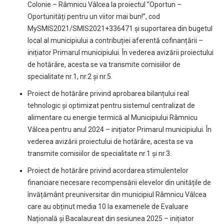
Colonie – Râmnicu Vâlcea la proiectul ”Oportun –
Oportunități pentru un viitor mai bun!”, cod
MySMIS2021/SMIS2021+336471 și suportarea din bugetul
local al municipiului a contribuției aferentă cofinanțării –
inițiator Primarul municipiului. În vederea avizării proiectului
de hotărâre, acesta se va transmite comisiilor de
specialitate nr.1, nr.2 și nr.5.
Proiect de hotărâre privind aprobarea bilanțului real
tehnologic și optimizat pentru sistemul centralizat de
alimentare cu energie termică al Municipiului Râmnicu
Vâlcea pentru anul 2024 – inițiator Primarul municipiului. În
vederea avizării proiectului de hotărâre, acesta se va
transmite comisiilor de specialitate nr.1 și nr.3.
Proiect de hotărâre privind acordarea stimulentelor
financiare necesare recompensării elevelor din unitățile de
învățământ preuniversitar din municipiul Râmnicu Vâlcea
care au obținut media 10 la examenele de Evaluare
Națională și Bacalaureat din sesiunea 2025 – inițiator