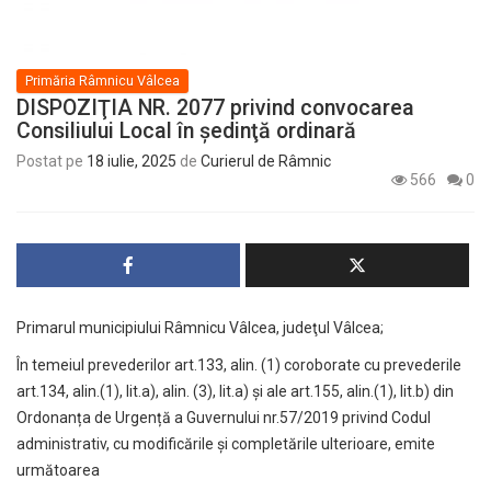
Primăria Râmnicu Vâlcea
DISPOZIŢIA NR. 2077 privind convocarea
Consiliului Local în şedinţă ordinară
Postat pe
18 iulie, 2025
de
Curierul de Râmnic
566
0
Primarul municipiului Râmnicu Vâlcea, judeţul Vâlcea;
În temeiul prevederilor art.133, alin. (1) coroborate cu prevederile
art.134, alin.(1), lit.a), alin. (3), lit.a) și ale art.155, alin.(1), lit.b) din
Ordonanța de Urgență a Guvernului nr.57/2019 privind Codul
administrativ, cu modificările și completările ulterioare, emite
următoarea