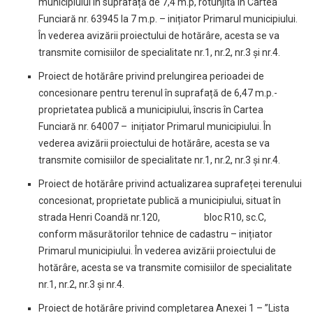
municipiului în suprafață de 7,4 m.p, rotunjită în Cartea
Funciară nr. 63945 la 7 m.p. – inițiator Primarul municipiului.
În vederea avizării proiectului de hotărâre, acesta se va
transmite comisiilor de specialitate nr.1, nr.2, nr.3 și nr.4.
Proiect de hotărâre privind prelungirea perioadei de
concesionare pentru terenul în suprafață de 6,47 m.p.-
proprietatea publică a municipiului, înscris în Cartea
Funciară nr. 64007 – inițiator Primarul municipiului. În
vederea avizării proiectului de hotărâre, acesta se va
transmite comisiilor de specialitate nr.1, nr.2, nr.3 și nr.4.
Proiect de hotărâre privind actualizarea suprafeței terenului
concesionat, proprietate publică a municipiului, situat în
strada Henri Coandă nr.120, bloc R10, sc.C,
conform măsurătorilor tehnice de cadastru – inițiator
Primarul municipiului. În vederea avizării proiectului de
hotărâre, acesta se va transmite comisiilor de specialitate
nr.1, nr.2, nr.3 și nr.4.
Proiect de hotărâre privind completarea Anexei 1 – ”Lista