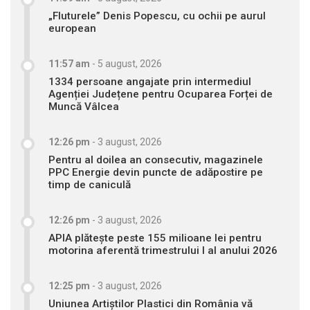
„Fluturele” Denis Popescu, cu ochii pe aurul
european
11:57 am
-
5 august, 2026
1334 persoane angajate prin intermediul
Agenției Județene pentru Ocuparea Forței de
Muncă Vâlcea
12:26 pm
-
3 august, 2026
Pentru al doilea an consecutiv, magazinele
PPC Energie devin puncte de adăpostire pe
timp de caniculă
12:26 pm
-
3 august, 2026
APIA plătește peste 155 milioane lei pentru
motorina aferentă trimestrului I al anului 2026
12:25 pm
-
3 august, 2026
Uniunea Artiștilor Plastici din România vă