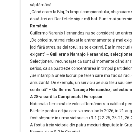
săptămână.
„Când eram la Blaj, în timpul campionatului, obișnuiam 
două-trei ori. Dar fetele sigur mă bat. Sunt mai putern
România.
Guillermo Naranjo Hernandez nu se consideră un antrenor
„De obicei sunt mai relaxat la antrenamente și mai exige
joci fără stres, să dai totul, să te exprimi. Dar în meciu
exigent”
– Guillermo Naranjo Hernandez, selecțione
Selecționerul recunoaște că sunt și momente când ar r
serios, ca să păstreze concentrarea în timpul partidelor
„Se întâmplă unele lucruri pe teren care mă fac să râd, 
amuzantă. De exemplu, un serviciu pe sub fileu sau ceva
continuă”
– Guillermo Naranjo Hernandez, selecțion
A 28-a oară la Campionatul European
Naționala feminină de volei a României s-a calificat pe
Biletele pentru ediția care va avea loc în 2026, în 21 au
fost obținute în urma victoriei cu 3-1 (22-25, 25-21, 26-2
A fost a treia victorie din patru meciuri disputate în Gru
Kosovo și un 0-3 în Croația).