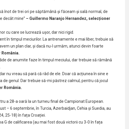
să înot de trei ori pe săptămână și făceam și sală normal, de
ice decât mine”
– Guillermo Naranjo Hernandez, selecționer
 cu care se lucrează ușor, dar nici rigid.
nt în timpul meciurilor. La antrenamente e mai liber, trebuie să
ri avem un plan clar, și dacă nu-l urmăm, atunci devin foarte
r România.
âde de anumite faze în timpul meciului, dar trebuie să rămână
.
dar nu vreau să pară că râd de ele. Doar că acțiunea în sine e
 de genul. Dar trebuie să-mi păstrez calmul, pentru că jocul
er România.
ntru a 28-a oară la un turneu final de Campionat European.
gust – 6 septembrie, în Turcia, Azerbaidjan, Cehia și Suedia, au
4, 25-18) în fața Croației.
pa G de calificarea (au mai fost două victorii cu 3-0 în fața