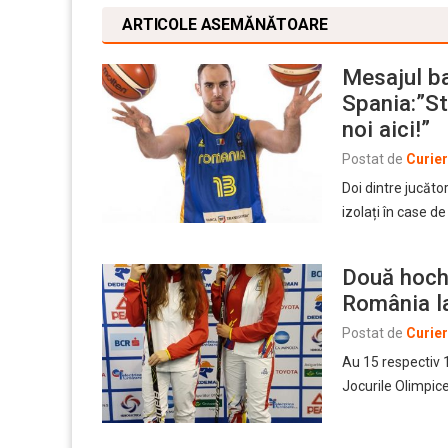
ARTICOLE ASEMĂNĂTOARE
Mesajul ba
Spania:”St
noi aici!”
Postat de
Curie
Doi dintre jucăto
izolați în case 
Două hoche
România l
Postat de
Curie
Au 15 respectiv 1
Jocurile Olimpic