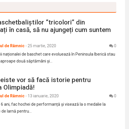
schetbaliștilor ”tricolori” din
ați în casă, să nu ajungeți cum suntem
rul de Râmnic
-
25 martie, 2020
0
rii naționalei de baschet care evoluează în Peninsula Iberică stau
de aproape două săptămâni și…
iste vor să facă istorie pentru
a Olimpiadă!
rul de Râmnic
-
13 ianuarie, 2020
0
6 ani, fac hochei de performanță și visează la o medalie la
e de Iarnă pentru…