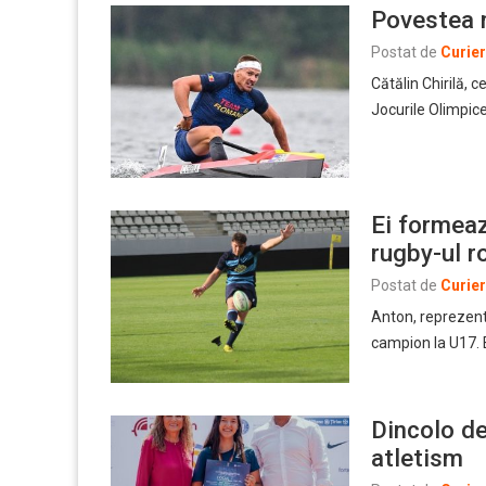
Povestea n
Postat de
Curie
Cătălin Chirilă, 
Jocurile Olimpice
Ei formeaz
rugby-ul 
Postat de
Curie
Anton, reprezentan
campion la U17. 
Dincolo de
atletism