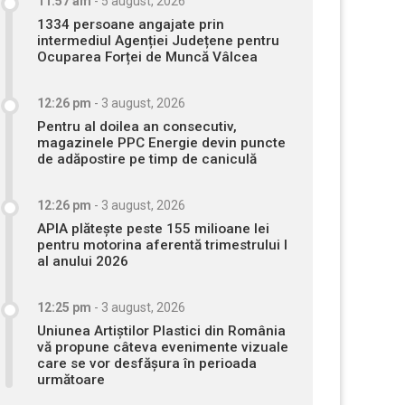
11:57 am
-
5 august, 2026
1334 persoane angajate prin
intermediul Agenției Județene pentru
Ocuparea Forței de Muncă Vâlcea
12:26 pm
-
3 august, 2026
Pentru al doilea an consecutiv,
magazinele PPC Energie devin puncte
de adăpostire pe timp de caniculă
12:26 pm
-
3 august, 2026
APIA plătește peste 155 milioane lei
pentru motorina aferentă trimestrului I
al anului 2026
12:25 pm
-
3 august, 2026
Uniunea Artiștilor Plastici din România
vă propune câteva evenimente vizuale
care se vor desfășura în perioada
următoare