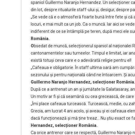
spaniol Guillermo Naranjo Hernandez. Un selecționer ca
din lot, despre ritualurile staff-ului și, desigur, despre
„Se vede că e o atmosferă foarte bună între fete și că au
locuri, e mai mult ca un job. Ca o muncă. Iar aici se vede
indiferent de ce se întâmplă pe teren, după meci ele su
România.
O
bsedat de muncă, selecționerul spaniol al naționalei R
cantonamentelor sau turneelor. Timpul e limitat, iar ana
există totuși ceva care e o adevărată religie pentru el!
„Cafeaua e obligatorie. În staff ultima oară am cumpăra
sezonului și pentru națională când ne întoarcem. Și a
Guillermo Naranjo Hernandez, selecționer România
După ce a antrenat un an și jumătate la Galatasaray, an
Un motiv ar fi și că seamănă cu cea grecească, de care s
„Îmi place cafeaua turcească. Turcească, medie, cu za
Grecia, am lucrat 4 ani acolo, și aveau și ei cafeaua elen
dacă funcționează și mă ține treaz… Nu știu exact ce fa
Hernandez, selecționer România.
Ca orice antrenor care se respectă, Guillermo Naranjo nu