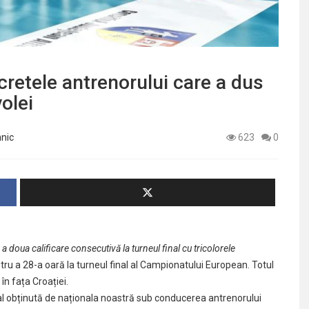
cretele antrenorului care a dus
olei
mnic
623
0
 doua calificare consecutivă la turneul final cu tricolorele
tru a 28-a oară la turneul final al Campionatului European. Totul
 în fața Croației.
nal obținută de naționala noastră sub conducerea antrenorului