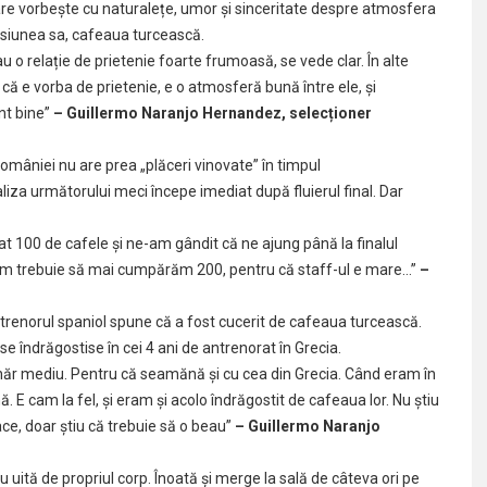
re vorbește cu naturalețe, umor și sinceritate despre atmosfera
 pasiunea sa, cafeaua turcească.
 o relație de prietenie foarte frumoasă, se vede clar. În alte
 că e vorba de prietenie, e o atmosferă bună între ele, și
nt bine”
– Guillermo Naranjo Hernandez, selecționer
omâniei nu are prea „plăceri vinovate” în timpul
liza următorului meci începe imediat după fluierul final. Dar
t 100 de cafele și ne-am gândit că ne ajung până la finalul
cum trebuie să mai cumpărăm 200, pentru că staff-ul e mare…”
–
.
trenorul spaniol spune că a fost cucerit de cafeaua turcească.
e îndrăgostise în cei 4 ani de antrenorat în Grecia.
hăr mediu. Pentru că seamănă și cu cea din Grecia. Când eram în
ă. E cam la fel, și eram și acolo îndrăgostit de cafeaua lor. Nu știu
ce, doar știu că trebuie să o beau”
– Guillermo Naranjo
 uită de propriul corp. Înoată și merge la sală de câteva ori pe