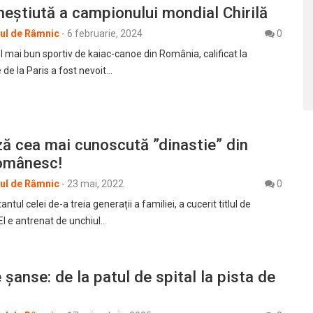
eștiută a campionului mondial Chirilă
rul de Râmnic
-
6 februarie, 2024
0
cel mai bun sportiv de kaiac-canoe din România, calificat la
 de la Paris a fost nevoit…
ă cea mai cunoscută ”dinastie” din
românesc!
rul de Râmnic
-
23 mai, 2022
0
tul celei de-a treia generații a familiei, a cucerit titlul de
El e antrenat de unchiul…
 șanse: de la patul de spital la pista de