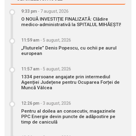
9:33 pm
-
7 august, 2026
O NOUĂ INVESTIȚIE FINALIZATĂ: Clădire
medico-administrativă la SPITALUL MIHĂEȘTI!
11:59 am
-
5 august, 2026
„Fluturele” Denis Popescu, cu ochii pe aurul
european
11:57 am
-
5 august, 2026
1334 persoane angajate prin intermediul
Agenției Județene pentru Ocuparea Forței de
Muncă Vâlcea
12:26 pm
-
3 august, 2026
Pentru al doilea an consecutiv, magazinele
PPC Energie devin puncte de adăpostire pe
timp de caniculă