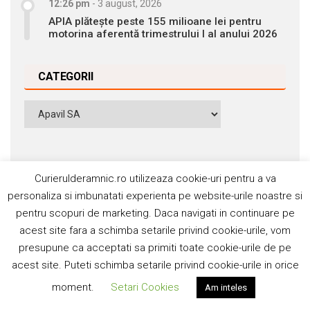
12:26 pm
-
3 august, 2026
APIA plătește peste 155 milioane lei pentru
motorina aferentă trimestrului I al anului 2026
CATEGORII
Categorii
Curierulderamnic.ro utilizeaza cookie-uri pentru a va
personaliza si imbunatati experienta pe website-urile noastre si
pentru scopuri de marketing. Daca navigati in continuare pe
Contact
Publicitate
Abonamente
acest site fara a schimba setarile privind cookie-urile, vom
Politica de cookie
Termeni si condiţii
presupune ca acceptati sa primiti toate cookie-urile de pe
acest site. Puteti schimba setarile privind cookie-urile in orice
©2006-2020 Silviu Popescu. Toate drepturile rezervate. ISSN:
moment.
Setari Cookies
Am inteles
1842-4589