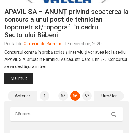
APAVIL SA – ANUNȚ privind scoaterea la
concurs a unui post de tehnician
topometrist/topograf în cadrul
Sectorului Băbeni
Postat de
Curierul de Râmnic
-
17 decembrie, 2020
Concursul constă în probă scrisă și interviu și vor avea loc la sediul
APAVIL S.A, situat în Râmnicu Vâlcea, str. Carol I, nr. 3-5. Concursul
se va desfășura în trei…
Mai mult
Paginație
Anterior
1
…
65
66
67
Următor
articole
Căutare