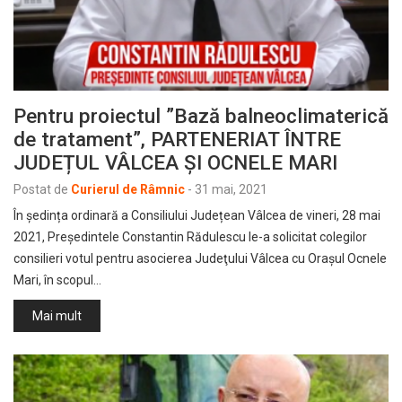
Pentru proiectul ”Bază balneoclimaterică
de tratament”, PARTENERIAT ÎNTRE
JUDEȚUL VÂLCEA ȘI OCNELE MARI
Postat de
Curierul de Râmnic
-
31 mai, 2021
În ședința ordinară a Consiliului Județean Vâlcea de vineri, 28 mai
2021, Președintele Constantin Rădulescu le-a solicitat colegilor
consilieri votul pentru asocierea Judeţului Vâlcea cu Orașul Ocnele
Mari, în scopul…
Mai mult