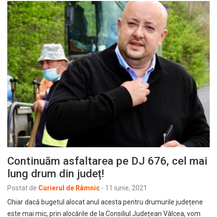
Continuăm asfaltarea pe DJ 676, cel mai
lung drum din județ!
Postat de
Curierul de Râmnic
-
11 iunie, 2021
Chiar dacă bugetul alocat anul acesta pentru drumurile județene
este mai mic, prin alocările de la Consiliul Județean Vâlcea, vom