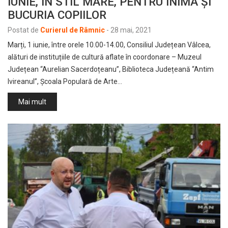
IUNIE, ÎN STIL MARE, PENTRU INIMA ȘI
BUCURIA COPIILOR
Postat de
Curierul de Râmnic
-
28 mai, 2021
Marți, 1 iunie, între orele 10.00-14.00, Consiliul Județean Vâlcea,
alături de instituțiile de cultură aflate în coordonare – Muzeul
Județean “Aurelian Sacerdoțeanu”, Biblioteca Județeană “Antim
Ivireanul”, Școala Populară de Arte…
Mai mult