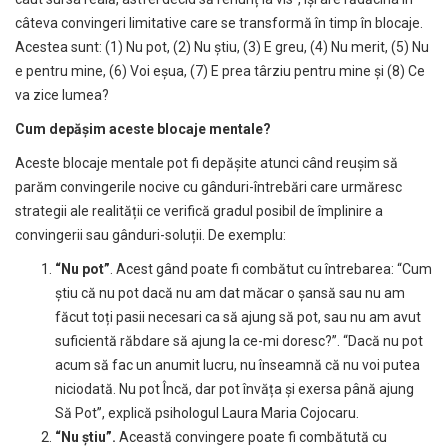
câteva convingeri limitative care se transformă în timp în blocaje.
Acestea sunt: (1) Nu pot, (2) Nu știu, (3) E greu, (4) Nu merit, (5) Nu
e pentru mine, (6) Voi eșua, (7) E prea târziu pentru mine și (8) Ce
va zice lumea?
Cum depășim aceste blocaje mentale?
Aceste blocaje mentale pot fi depășite atunci când reușim să
parăm convingerile nocive cu gânduri-întrebări care urmăresc
strategii ale realității ce verifică gradul posibil de împlinire a
convingerii sau gânduri-soluții. De exemplu:
“Nu pot”
. Acest gând poate fi combătut cu întrebarea: “Cum
știu că nu pot dacă nu am dat măcar o șansă sau nu am
făcut toți pasii necesari ca să ajung să pot, sau nu am avut
suficientă răbdare să ajung la ce-mi doresc?”. “Dacă nu pot
acum să fac un anumit lucru, nu înseamnă că nu voi putea
niciodată. Nu pot Încă, dar pot învăța și exersa până ajung
Să Pot”, explică psihologul Laura Maria Cojocaru.
“Nu știu”.
Această convingere poate fi combătută cu