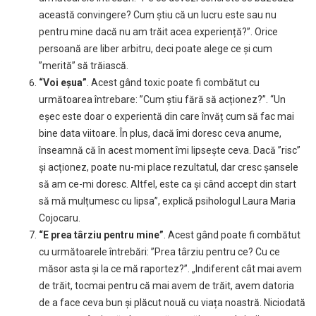
această convingere? Cum știu că un lucru este sau nu
pentru mine dacă nu am trăit acea experiență?”. Orice
persoană are liber arbitru, deci poate alege ce și cum
”merită” să trăiască.
“Voi eșua”
. Acest gând toxic poate fi combătut cu
următoarea întrebare: ”Cum știu fără să acționez?”. “Un
eșec este doar o experientă din care învăț cum să fac mai
bine data viitoare. În plus, dacă îmi doresc ceva anume,
înseamnă că în acest moment îmi lipsește ceva. Dacă ”risc”
și acționez, poate nu-mi place rezultatul, dar cresc șansele
să am ce-mi doresc. Altfel, este ca și când accept din start
să mă mulțumesc cu lipsa”, explică psihologul Laura Maria
Cojocaru.
“E prea târziu pentru mine”
. Acest gând poate fi combătut
cu următoarele întrebări: ”Prea târziu pentru ce? Cu ce
măsor asta și la ce mă raportez?”. „Indiferent cât mai avem
de trăit, tocmai pentru că mai avem de trăit, avem datoria
de a face ceva bun și plăcut nouă cu viața noastră. Niciodată