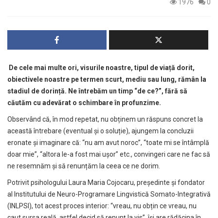
1976
0
De cele mai multe ori, visurile noastre, tipul de viață dorit,
obiectivele noastre pe termen scurt, mediu sau lung, rămân la
stadiul de dorință. Ne întrebăm un timp “de ce?”, fără să
căutăm cu adevărat o schimbare în profunzime.
Observând că, în mod repetat, nu obținem un răspuns concret la
această întrebare (eventual și o soluție), ajungem la concluzii
eronate și imaginare că: “nu am avut noroc”, “toate mi se întâmplă
doar mie”, “altora le-a fost mai ușor” etc., convingeri care ne fac să
ne resemnăm și să renunțăm la ceea ce ne dorim.
Potrivit psihologului Laura Maria Cojocaru, președinte și fondator
al Institutului de Neuro-Programare Lingvistică Somato-Integrativă
(INLPSI), tot acest proces interior: “vreau, nu obțin ce vreau, nu
caut sursa reală, astfel decid să renunț la vis”, își are rădăcina în