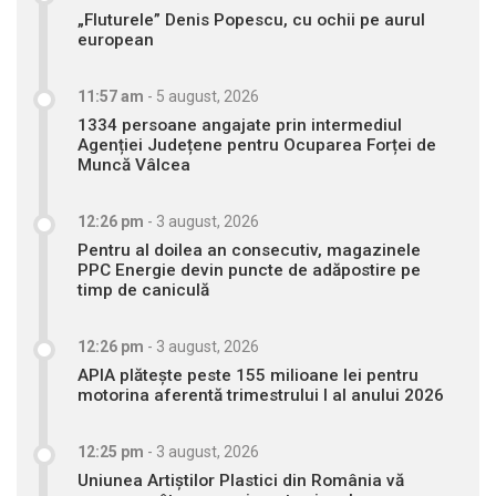
„Fluturele” Denis Popescu, cu ochii pe aurul
european
11:57 am
-
5 august, 2026
1334 persoane angajate prin intermediul
Agenției Județene pentru Ocuparea Forței de
Muncă Vâlcea
12:26 pm
-
3 august, 2026
Pentru al doilea an consecutiv, magazinele
PPC Energie devin puncte de adăpostire pe
timp de caniculă
12:26 pm
-
3 august, 2026
APIA plătește peste 155 milioane lei pentru
motorina aferentă trimestrului I al anului 2026
12:25 pm
-
3 august, 2026
Uniunea Artiștilor Plastici din România vă