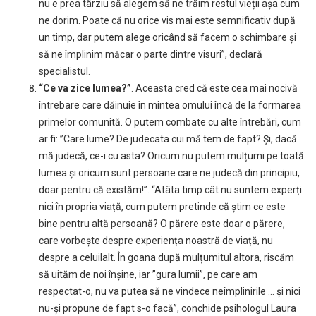
nu e prea târziu să alegem să ne trăim restul vieții așa cum
ne dorim. Poate că nu orice vis mai este semnificativ după
un timp, dar putem alege oricând să facem o schimbare și
să ne împlinim măcar o parte dintre visuri”, declară
specialistul.
“Ce va zice lumea?”
. Aceasta cred că este cea mai nocivă
întrebare care dăinuie în mintea omului încă de la formarea
primelor comunită. O putem combate cu alte întrebări, cum
ar fi: ”Care lume? De judecata cui mă tem de fapt? Și, dacă
mă judecă, ce-i cu asta? Oricum nu putem mulțumi pe toată
lumea și oricum sunt persoane care ne judecă din principiu,
doar pentru că existăm!”. “Atâta timp cât nu suntem experți
nici în propria viață, cum putem pretinde că știm ce este
bine pentru altă persoană? O părere este doar o părere,
care vorbește despre experiența noastră de viață, nu
despre a celuilalt. În goana după mulțumitul altora, riscăm
să uităm de noi înșine, iar ”gura lumii”, pe care am
respectat-o, nu va putea să ne vindece neîmplinirile … și nici
nu-și propune de fapt s-o facă”, conchide psihologul Laura