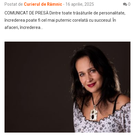
Postat de
Curierul de Râmnic
-
16 aprilie, 2025
0
COMUNICAT DE PRESĂ Dintre toate trăsăturile de personalitate,
încrederea poate fi cel mai puternic corelată cu succesul. În
afaceri, încrederea…