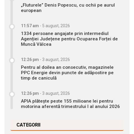
„Fluturele” Denis Popescu, cu ochii pe aurul
european
11:57 am
-
5 august, 2026
1334 persoane angajate prin intermediul
Agenției Județene pentru Ocuparea Forței de
Muncă Vâlcea
12:26 pm
-
3 august, 2026
Pentru al doilea an consecutiv, magazinele
PPC Energie devin puncte de adăpostire pe
timp de caniculă
12:26 pm
-
3 august, 2026
APIA plătește peste 155 milioane lei pentru
motorina aferentă trimestrului I al anului 2026
CATEGORII