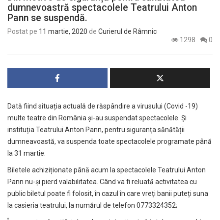
dumnevoastră spectacolele Teatrului Anton
Pann se suspendă.
Postat pe
11 martie, 2020
de
Curierul de Râmnic
1298
0
Dată fiind situația actuală de răspândire a virusului (Covid -19)
multe teatre din România și-au suspendat spectacolele. Și
instituția Teatrului Anton Pann, pentru siguranța sănătății
dumneavoastă, va suspenda toate spectacolele programate până
la 31 martie.
Biletele achiziționate până acum la spectacolele Teatrului Anton
Pann nu-și pierd valabilitatea. Când va fi reluată activitatea cu
public biletul poate fi folosit, în cazul în care vreți banii puteți suna
la casieria teatrului, la numărul de telefon 0773324352;