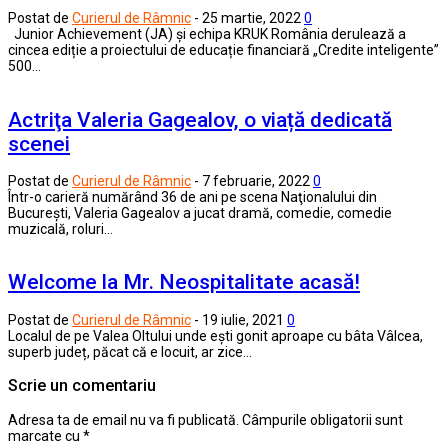
Postat de
Curierul de Râmnic
-
25 martie, 2022
0
Junior Achievement (JA) și echipa KRUK România derulează a
cincea ediție a proiectului de educație financiară „Credite inteligente”
500…
Actriţa Valeria Gagealov, o viață dedicată
scenei
Postat de
Curierul de Râmnic
-
7 februarie, 2022
0
Într-o carieră numărând 36 de ani pe scena Naţionalului din
Bucureşti, Valeria Gagealov a jucat dramă, comedie, comedie
muzicală, roluri…
Welcome la Mr. Neospitalitate acasă!
Postat de
Curierul de Râmnic
-
19 iulie, 2021
0
Localul de pe Valea Oltului unde ești gonit aproape cu bâta Vâlcea,
superb județ, păcat că e locuit, ar zice…
Scrie un comentariu
Adresa ta de email nu va fi publicată.
Câmpurile obligatorii sunt
marcate cu
*