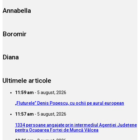
Annabella
Boromir
Diana
Ultimele articole
11:59 am
-
5 august, 2026
„Fluturele” Denis Popescu, cu ochii pe aurul european
11:57 am
-
5 august, 2026
1334 persoane angajate prin intermediul Agenției Județene
pentru Ocuparea Forței de Muncă Vâlcea