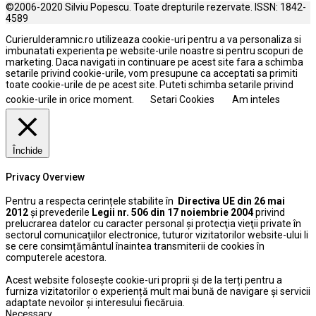
©2006-2020 Silviu Popescu. Toate drepturile rezervate. ISSN: 1842-
4589
Curierulderamnic.ro utilizeaza cookie-uri pentru a va personaliza si
imbunatati experienta pe website-urile noastre si pentru scopuri de
marketing. Daca navigati in continuare pe acest site fara a schimba
setarile privind cookie-urile, vom presupune ca acceptati sa primiti
toate cookie-urile de pe acest site. Puteti schimba setarile privind
cookie-urile in orice moment.
Setari Cookies
Am inteles
Închide
Privacy Overview
Pentru a respecta cerințele stabilite în
Directiva UE din 26 mai
2012
și prevederile
Legii nr. 506 din 17 noiembrie 2004
privind
prelucrarea datelor cu caracter personal şi protecţia vieţii private în
sectorul comunicaţiilor electronice, tuturor vizitatorilor website-ului li
se cere consimțământul înaintea transmiterii de cookies în
computerele acestora.
Acest website folosește cookie-uri proprii și de la terți pentru a
furniza vizitatorilor o experiență mult mai bună de navigare și servicii
adaptate nevoilor și interesului fiecăruia.
Necessary