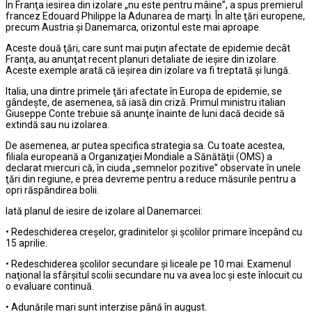
În Franţa iesirea din izolare „nu este pentru mâine”, a spus premierul
francez Edouard Philippe la Adunarea de marţi. În alte ţări europene,
precum Austria şi Danemarca, orizontul este mai aproape.
Aceste două ţări, care sunt mai puţin afectate de epidemie decât
Franţa, au anunţat recent planuri detaliate de ieşire din izolare.
Aceste exemple arată că ieşirea din izolare va fi treptată şi lungă.
Italia, una dintre primele ţări afectate în Europa de epidemie, se
gândeşte, de asemenea, să iasă din criză. Primul ministru italian
Giuseppe Conte trebuie să anunţe înainte de luni dacă decide să
extindă sau nu izolarea.
De asemenea, ar putea specifica strategia sa. Cu toate acestea,
filiala europeană a Organizaţiei Mondiale a Sănătăţii (OMS) a
declarat miercuri că, în ciuda „semnelor pozitive” observate în unele
ţări din regiune, e prea devreme pentru a reduce măsurile pentru a
opri răspândirea bolii.
Iată planul de iesire de izolare al Danemarcei:
• Redeschiderea creşelor, gradinitelor şi şcolilor primare începând cu
15 aprilie.
• Redeschiderea şcolilor secundare şi liceale pe 10 mai. Examenul
naţional la sfârşitul scolii secundare nu va avea loc şi este înlocuit cu
o evaluare continuă.
• Adunările mari sunt interzise până în august.