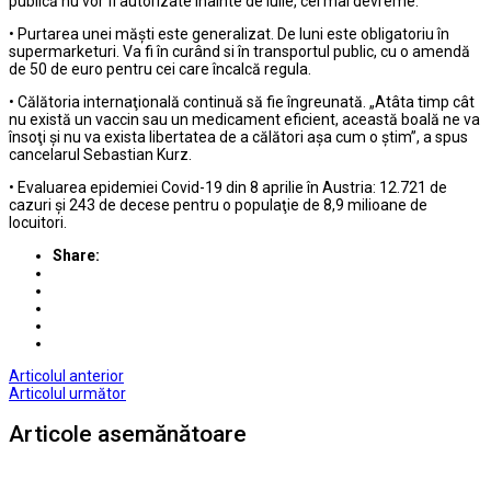
publică nu vor fi autorizate înainte de iulie, cel mai devreme.
• Purtarea unei măşti este generalizat. De luni este obligatoriu în
supermarketuri. Va fi în curând si în transportul public, cu o amendă
de 50 de euro pentru cei care încalcă regula.
• Călătoria internaţională continuă să fie îngreunată. „Atâta timp cât
nu există un vaccin sau un medicament eficient, această boală ne va
însoţi şi nu va exista libertatea de a călători aşa cum o ştim”, a spus
cancelarul Sebastian Kurz.
• Evaluarea epidemiei Covid-19 din 8 aprilie în Austria: 12.721 de
cazuri şi 243 de decese pentru o populaţie de 8,9 milioane de
locuitori.
Share:
Articolul anterior
Articolul următor
Articole asemănătoare