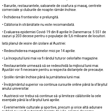
• Barurile, restaurantele, saloanele de coafura şi masaj, centrele
comerciale şi cluburile de noapte rămân închise.
• Închiderea frontierelor e prelungită.
• Călătoria în străinătate nu este recomandată.
• Evaluarea epidemiei Covid-19 din 8 aprilie în Danemarca: 5 551 de
cazuri şi 203 decese pentru o populaţie de 5,6 milioane de locuitori.
Iată planul de iesire din izolare al Austriei:
• Redeschiderea magazinelor mici pe 14 aprilie.
• La începutul lunii mai va fi rândul tuturor celorlalte magazine.
• Restaurantele urmează să se redeschidă la mijlocul lunii mai.
Ajustări vor fi necesare pentru a respecta distanţele de precauţie.
• Şcolile rămân închise până la jumătatea lunii mai.
• Învăţământul superior va continua cursurile online până la sfârşitul
anului universitar.
• Austriecii vor trebui să continue să-şi limiteze călătoriile la cele
esenţiale până la sfârşitul lunii aprilie.
• Evenimentele culturale şi sportive, precum şi orice altă adunare