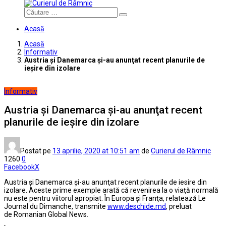
Căutare
Acasă
Acasă
Informativ
Austria şi Danemarca şi-au anunţat recent planurile de
ieşire din izolare
Informativ
Austria şi Danemarca şi-au anunţat recent
planurile de ieşire din izolare
Postat pe
13 aprilie, 2020
at 10:51 am
de
Curierul de Râmnic
1260
0
Facebook
X
Austria şi Danemarca şi-au anunţat recent planurile de iesire din
izolare. Aceste prime exemple arată că revenirea la o viaţă normală
nu este pentru viitorul apropiat. În Europa şi Franţa, relatează Le
Journal du Dimanche, transmite
www.deschide.md
, preluat
de
Romanian Global News
.