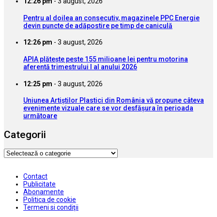
12:26 pm
-
3 august, 2026
Pentru al doilea an consecutiv, magazinele PPC Energie
devin puncte de adăpostire pe timp de caniculă
12:26 pm
-
3 august, 2026
APIA plătește peste 155 milioane lei pentru motorina
aferentă trimestrului I al anului 2026
12:25 pm
-
3 august, 2026
Uniunea Artiștilor Plastici din România vă propune câteva
evenimente vizuale care se vor desfășura în perioada
următoare
Categorii
Categorii
Contact
Publicitate
Abonamente
Politica de cookie
Termeni si condiţii