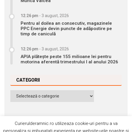
Muncă Vâlcea
12:26 pm
-
3 august, 2026
Pentru al doilea an consecutiv, magazinele
PPC Energie devin puncte de adăpostire pe
timp de caniculă
12:26 pm
-
3 august, 2026
APIA plătește peste 155 milioane lei pentru
motorina aferentă trimestrului I al anului 2026
CATEGORII
Categorii
Curierulderamnic.ro utilizeaza cookie-uri pentru a va
personaliza si imbunatati experienta pe website-urile noastre si