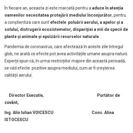
În fiecare an, aceasta zi este marcată pentru a
aduce în atenția
oamenilor necesitatea protejării mediului înconjurător
, pentru
a conștientiza care sunt
efectele poluării aerului, a apelor și a
solului, distrugerii ecosistemelor, dispariţiei a mii de specii de
plante şi animale şi epuizării resurselor naturale
.
Pandemia de coronavirus, care afectează în aceste zile întregul
glob, ne arată ce efecte pot avea activitățile umane asupra naturii.
Experții spun că, în urma restricțiilor majore din această perioadă,
se văd efecte pozitive asupra mediului, cum ar fi creșterea
calității aerului.
Director Executiv, Purtător de
cuvânt,
Ing. Alin Iulian VOICESCU Cons. Alina
ISTOCESCU