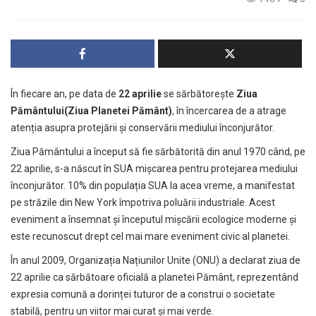
În fiecare an, pe data de
22 aprilie
se sărbătorește
Ziua
Pământului(Ziua Planetei Pământ)
, în încercarea de a atrage
atenția asupra protejării și conservării mediului înconjurător.
Ziua Pământului a început să fie sărbătorită din anul 1970 când, pe
22 aprilie, s-a născut în SUA mișcarea pentru protejarea mediului
înconjurător. 10% din populația SUA la acea vreme, a manifestat
pe străzile din New York împotriva poluării industriale. Acest
eveniment a însemnat și începutul mișcării ecologice moderne și
este recunoscut drept cel mai mare eveniment civic al planetei.
În anul 2009,
Organizația Națiunilor Unite
(ONU) a declarat ziua de
22 aprilie ca sărbătoare oficială a planetei Pământ, reprezentând
expresia comună a dorinței tuturor de a construi o societate
stabilă, pentru un viitor mai curat și mai verde.