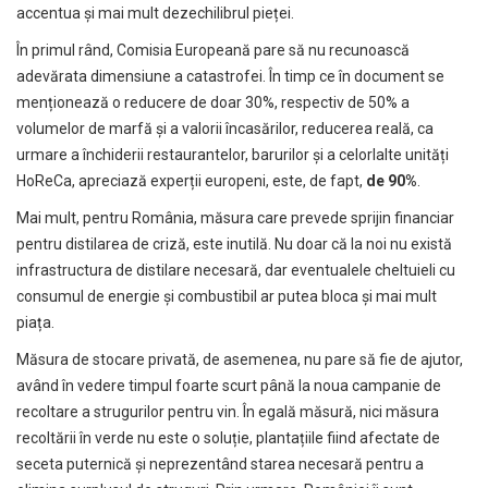
accentua și mai mult dezechilibrul pieței.
În primul rând, Comisia Europeană pare să nu recunoască
adevărata dimensiune a catastrofei. În timp ce în document se
menționează o reducere de doar 30%, respectiv de 50% a
volumelor de marfă și a valorii încasărilor, reducerea reală, ca
urmare a închiderii restaurantelor, barurilor și a celorlalte unități
HoReCa, apreciază experții europeni, este, de fapt,
de 90%
.
Mai mult, pentru România, măsura care prevede sprijin financiar
pentru distilarea de criză, este inutilă. Nu doar că la noi nu există
infrastructura de distilare necesară, dar eventualele cheltuieli cu
consumul de energie și combustibil ar putea bloca și mai mult
piața.
Măsura de stocare privată, de asemenea, nu pare să fie de ajutor,
având în vedere timpul foarte scurt până la noua campanie de
recoltare a strugurilor pentru vin. În egală măsură, nici măsura
recoltării în verde nu este o soluție, plantațiile fiind afectate de
seceta puternică și neprezentând starea necesară pentru a