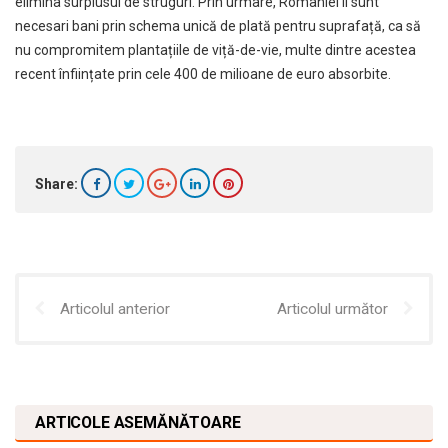
elimina surplusul de struguri. Prin urmare, României îi sunt
necesari bani prin schema unică de plată pentru suprafață, ca să
nu compromitem plantațiile de viță-de-vie, multe dintre acestea
recent înființate prin cele 400 de milioane de euro absorbite.
Share:
Articolul anterior
Articolul următor
ARTICOLE ASEMĂNĂTOARE