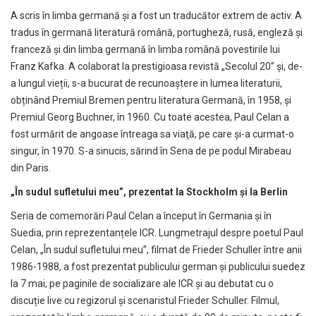
A scris în limba germană și a fost un traducător extrem de activ. A
tradus în germană literatură română, portugheză, rusă, engleză și
franceză și din limba germană în limba română povestirile lui
Franz Kafka. A colaborat la prestigioasa revistă „Secolul 20” și, de-
a lungul vieții, s-a bucurat de recunoaștere in lumea literaturii,
obținând Premiul Bremen pentru literatura Germană, în 1958, și
Premiul Georg Buchner, în 1960. Cu toate acestea, Paul Celan a
fost urmărit de angoase întreaga sa viaţă, pe care şi-a curmat-o
singur, în 1970. S-a sinucis, sărind în Sena de pe podul Mirabeau
din Paris.
„În sudul sufletului meu”, prezentat la Stockholm și la Berlin
Seria de comemorări Paul Celan a început în Germania și în
Suedia, prin reprezentanțele ICR. Lungmetrajul despre poetul Paul
Celan, „În sudul sufletului meu”, filmat de Frieder Schuller între anii
1986-1988, a fost prezentat publicului german și publicului suedez
la 7 mai, pe paginile de socializare ale ICR și au debutat cu o
discuție live cu regizorul și scenaristul Frieder Schuller. Filmul,