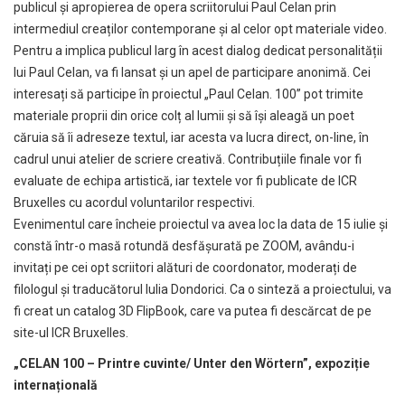
publicul și apropierea de opera scriitorului Paul Celan prin
intermediul creaților contemporane și al celor opt materiale video.
Pentru a implica publicul larg în acest dialog dedicat personalității
lui Paul Celan, va fi lansat și un apel de participare anonimă. Cei
interesați să participe în proiectul „Paul Celan. 100” pot trimite
materiale proprii din orice colț al lumii și să își aleagă un poet
căruia să îi adreseze textul, iar acesta va lucra direct, on-line, în
cadrul unui atelier de scriere creativă. Contribuțiile finale vor fi
evaluate de echipa artistică, iar textele vor fi publicate de ICR
Bruxelles cu acordul voluntarilor respectivi.
Evenimentul care încheie proiectul va avea loc la data de 15 iulie și
constă într-o masă rotundă desfășurată pe ZOOM, avându-i
invitați pe cei opt scriitori alături de coordonator, moderați de
filologul și traducătorul Iulia Dondorici. Ca o sinteză a proiectului, va
fi creat un catalog 3D FlipBook, care va putea fi descărcat de pe
site-ul ICR Bruxelles.
„CELAN 100 – Printre cuvinte/ Unter den Wörtern”, expoziție
internațională