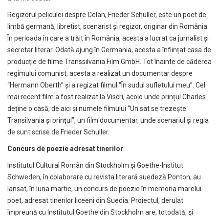
Regizorul peliculei despre Celan, Frieder Schuller, este un poet de
limbă germană, libretist, scenarist și regizor, originar din România.
În perioada în care a trăit în România, acesta a lucrat ca jurnalist și
secretar literar. Odată ajung în Germania, acesta a înființat casa de
producție de filme Transsilvania Film GmbH. Tot înainte de căderea
regimului comunist, acesta a realizat un documentar despre
“Hermann Oberth” și a regizat filmul “În sudul sufletului meu”. Cel
mai recent film a fost realizat la Viscri, acolo unde prințul Charles
deține o casă, de aici și numele filmului “Un sat se trezește.
Transilvania și prințul”, un film documentar, unde scenariul și regia
de sunt scrise de Frieder Schuller.
Concurs de poezie adresat tinerilor
Institutul Cultural Român din Stockholm și Goethe-Institut
Schweden, în colaborare cu revista literară suedeză Ponton, au
lansat, în luna martie, un concurs de poezie în memoria marelui
poet, adresat tinerilor liceeni din Suedia. Proiectul, derulat
împreună cu Institutul Goethe din Stockholm are, totodată, și