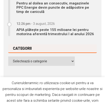
Pentru al doilea an consecutiv, magazinele
PPC Energie devin puncte de adăpostire pe
timp de caniculă
12:26 pm
-
3 august, 2026
APIA plătește peste 155 milioane lei pentru
motorina aferentă trimestrului I al anului 2026
CATEGORII
Categorii
Curierulderamnic.ro utilizeaza cookie-uri pentru a va
personaliza si imbunatati experienta pe website-urile noastre si
pentru scopuri de marketing. Daca navigati in continuare pe
Contact
Publicitate
Abonamente
acest site fara a schimba setarile privind cookie-urile, vom
Politica de cookie
Termeni si condiţii