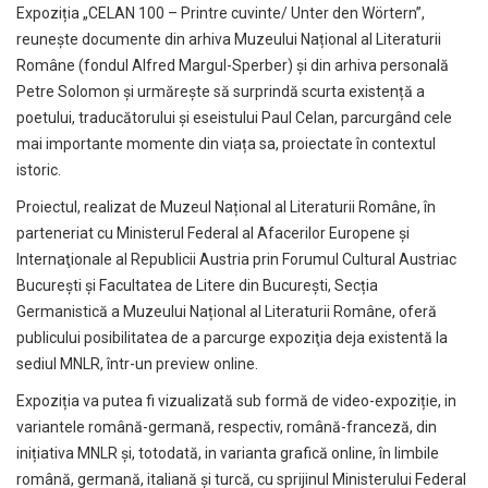
Expoziția „CELAN 100 – Printre cuvinte/ Unter den Wörtern”,
reunește documente din arhiva Muzeului Național al Literaturii
Române (fondul Alfred Margul-Sperber) și din arhiva personală
Petre Solomon și urmărește să surprindă scurta existență a
poetului, traducătorului și eseistului Paul Celan, parcurgând cele
mai importante momente din viața sa, proiectate în contextul
istoric.
Proiectul, realizat de Muzeul Național al Literaturii Române, în
parteneriat cu Ministerul Federal al Afacerilor Europene şi
Internaţionale al Republicii Austria prin Forumul Cultural Austriac
București și Facultatea de Litere din București, Secția
Germanistică a Muzeului Național al Literaturii Române, oferă
publicului posibilitatea de a parcurge expoziţia deja existentă la
sediul MNLR, într-un preview online.
Expoziția va putea fi vizualizată sub formă de video-expoziție, in
variantele română-germană, respectiv, română-franceză, din
inițiativa MNLR și, totodată, in varianta grafică online, în limbile
română, germană, italiană şi turcă, cu sprijinul Ministerului Federal