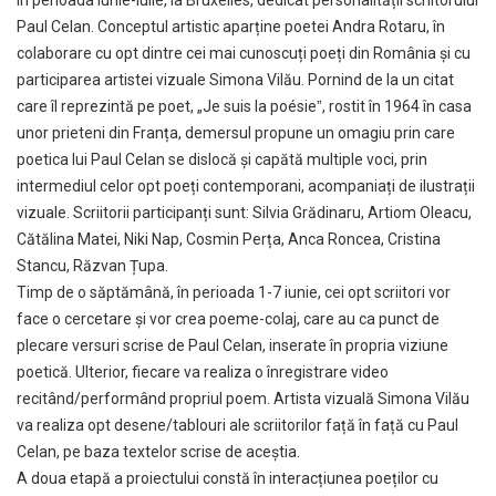
în perioada iunie-iulie, la Bruxelles, dedicat personalității scriitorului
Paul Celan. Conceptul artistic aparține poetei Andra Rotaru, în
colaborare cu opt dintre cei mai cunoscuți poeți din România și cu
participarea artistei vizuale Simona Vilău. Pornind de la un citat
care îl reprezintă pe poet, „Je suis la poésieˮ, rostit în 1964 în casa
unor prieteni din Franța, demersul propune un omagiu prin care
poetica lui Paul Celan se dislocă și capătă multiple voci, prin
intermediul celor opt poeți contemporani, acompaniați de ilustrații
vizuale. Scriitorii participanți sunt: Silvia Grădinaru, Artiom Oleacu,
Cătălina Matei, Niki Nap, Cosmin Perța, Anca Roncea, Cristina
Stancu, Răzvan Țupa.
Timp de o săptămână, în perioada 1-7 iunie, cei opt scriitori vor
face o cercetare și vor crea poeme-colaj, care au ca punct de
plecare versuri scrise de Paul Celan, inserate în propria viziune
poetică. Ulterior, fiecare va realiza o înregistrare video
recitând/performând propriul poem. Artista vizuală Simona Vilău
va realiza opt desene/tablouri ale scriitorilor față în față cu Paul
Celan, pe baza textelor scrise de aceștia.
A doua etapă a proiectului constă în interacțiunea poeților cu