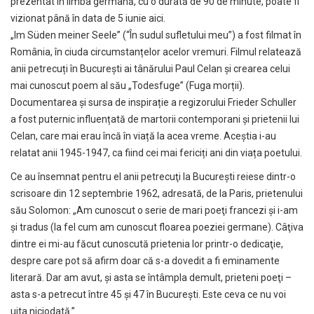
prezentat în limba germană, cu o durată de 90 de minute, poate fi
vizionat până în data de 5 iunie
aici
.
„Im Süden meiner Seele” (“În sudul sufletului meu”) a fost filmat în
România, în ciuda circumstanțelor acelor vremuri. Filmul relatează
anii petrecuți în București ai tânărului Paul Celan și crearea celui
mai cunoscut poem al său „Todesfuge” (Fuga morții).
Documentarea și sursa de inspirație a regizorului Frieder Schuller
a fost puternic influențată de martorii contemporani și prietenii lui
Celan, care mai erau încă în viață la acea vreme. Aceștia i-au
relatat anii 1945-1947, ca fiind cei mai fericiți ani din viața poetului.
Ce au însemnat pentru el anii petrecuţi la Bucureşti reiese dintr-o
scrisoare din 12 septembrie 1962, adresată, de la Paris, prietenului
său Solomon: „Am cunoscut o serie de mari poeţi francezi şi i-am
şi tradus (la fel cum am cunoscut floarea poeziei germane). Câţiva
dintre ei mi-au făcut cunoscută prietenia lor printr-o dedicaţie,
despre care pot să afirm doar că s-a dovedit a fi eminamente
literară. Dar am avut, şi asta se întâmpla demult, prieteni poeţi –
asta s-a petrecut între 45 şi 47 în Bucureşti. Este ceva ce nu voi
uita niciodată.”