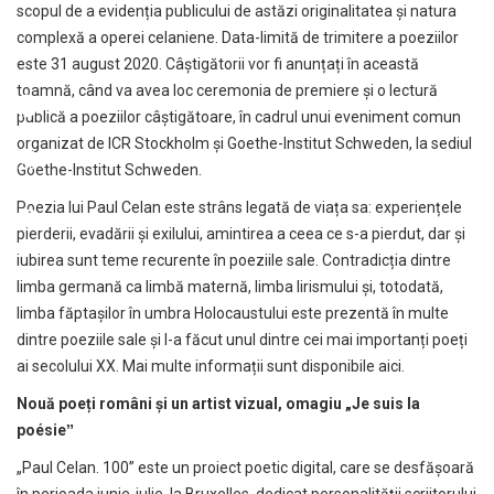
scopul de a evidenția publicului de astăzi originalitatea şi natura
complexă a operei celaniene. Data-limită de trimitere a poeziilor
este 31 august 2020. Câștigătorii vor fi anunțați în această
toamnă, când va avea loc ceremonia de premiere și o lectură
publică a poeziilor câștigătoare, în cadrul unui eveniment comun
organizat de ICR Stockholm și Goethe-Institut Schweden, la sediul
Goethe-Institut Schweden.
Poezia lui Paul Celan este strâns legată de viața sa: experiențele
pierderii, evadării și exilului, amintirea a ceea ce s-a pierdut, dar și
iubirea sunt teme recurente în poeziile sale. Contradicția dintre
limba germană ca limbă maternă, limba lirismului și, totodată,
limba făptașilor în umbra Holocaustului este prezentă în multe
dintre poeziile sale și l-a făcut unul dintre cei mai importanți poeți
ai secolului XX. Mai multe informații sunt disponibile
aici
.
Nouă poeți români și un artist vizual, omagiu „Je suis la
poésieˮ
„Paul Celan. 100” este un proiect poetic digital, care se desfășoară