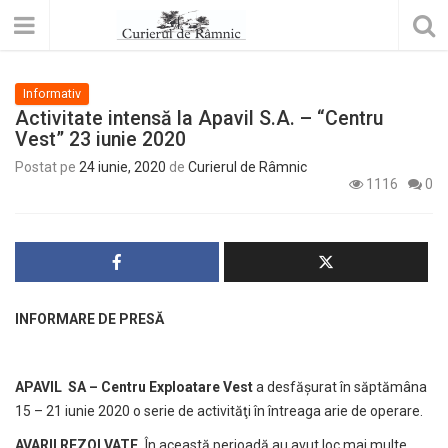
Informativ
Activitate intensă la Apavil S.A. – “Centru
Vest” 23 iunie 2020
Postat pe
24 iunie, 2020
de
Curierul de Râmnic
1116
0
INFORMARE DE PRESĂ
APAVIL SA – Centru Exploatare Vest
a desfăşurat în săptămâna
15 – 21 iunie 2020 o serie de activităţi în întreaga arie de operare.
AVARII REZOLVATE.
În această perioadă au avut loc mai multe