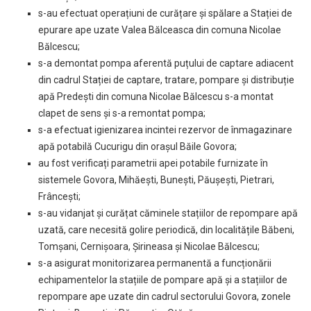
s-au efectuat operațiuni de curățare și spălare a Stației de
epurare ape uzate Valea Bălceasca din comuna Nicolae
Bălcescu;
s-a demontat pompa aferentă puțului de captare adiacent
din cadrul Stației de captare, tratare, pompare și distribuție
apă Predești din comuna Nicolae Bălcescu s-a montat
clapet de sens și s-a remontat pompa;
s-a efectuat igienizarea incintei rezervor de înmagazinare
apă potabilă Cucurigu din orașul Băile Govora;
au fost verificați parametrii apei potabile furnizate în
sistemele Govora, Mihăești, Bunești, Păușești, Pietrari,
Frâncești;
s-au vidanjat și curățat căminele stațiilor de repompare apă
uzată, care necesită golire periodică, din localitățile Băbeni,
Tomșani, Cernișoara, Șirineasa și Nicolae Bălcescu;
s-a asigurat monitorizarea permanentă a funcționării
echipamentelor la stațiile de pompare apă și a stațiilor de
repompare ape uzate din cadrul sectorului Govora, zonele