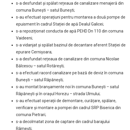
s-a desfundat și spălat rețeaua de canalizare menajeră din
comuna Bunești – satul Bunești;
s-au efectuat operațiuni pentru montarea a două pompe de
epuisment în cadrul Stației de apă Dealul Galicei;
s-a repoziționat conducta de apă PEHD Dn 110 din comuna
Vaideeni;
s-a vidanjat și spălat bazinul de decantare aferent Stației de
epurare Cernișoara;
s-a desfundat rețeaua de canalizare din comuna Nicolae
Bălcescu – satul Rotărești;
s-a efectuat racord canalizare pe bază de deviz în comuna
Bunești – satul Râpănești;
s-au montat branșamente noi în comuna Bunești – satul
Râpănești și în orașul Horezu – strada Ulmului;
s-au efectuat operații de demontare, curățare, spălare,
verificare și montare a pompei din cadrul SRP Biserica din
comuna Pietrari;
s-a decolmatat zona de captare din cadrul barajului
Râmești;