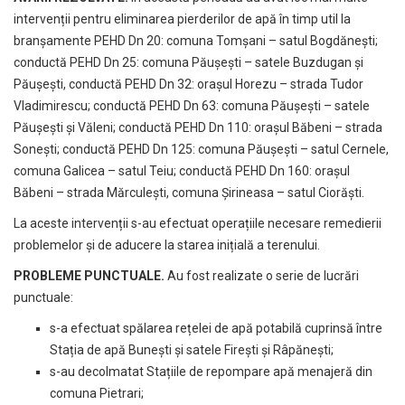
intervenții pentru eliminarea pierderilor de apă în timp util la
branșamente PEHD Dn 20: comuna Tomșani – satul Bogdănești;
conductă PEHD Dn 25: comuna Păușești – satele Buzdugan și
Păușești, conductă PEHD Dn 32: orașul Horezu – strada Tudor
Vladimirescu; conductă PEHD Dn 63: comuna Păușești – satele
Păușești și Văleni; conductă PEHD Dn 110: orașul Băbeni – strada
Sonești; conductă PEHD Dn 125: comuna Păușești – satul Cernele,
comuna Galicea – satul Teiu; conductă PEHD Dn 160: orașul
Băbeni – strada Mărculești, comuna Șirineasa – satul Ciorăști.
La aceste intervenții s-au efectuat operațiile necesare remedierii
problemelor și de aducere la starea inițială a terenului.
PROBLEME PUNCTUALE.
Au fost realizate o serie de lucrări
punctuale:
s-a efectuat spălarea rețelei de apă potabilă cuprinsă între
Stația de apă Bunești și satele Firești și Râpănești;
s-au decolmatat Stațiile de repompare apă menajeră din
comuna Pietrari;