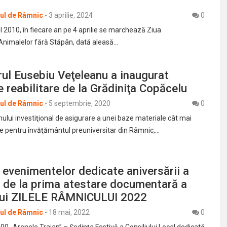
rul de Râmnic
-
3 aprilie, 2024
0
 2010, în fiecare an pe 4 aprilie se marchează Ziua
 Animalelor fără Stăpân, dată aleasă…
ul Eusebiu Veţeleanu a inaugurat
de reabilitare de la Grădiniţa Copăcelu
rul de Râmnic
-
5 septembrie, 2020
0
ului investiţional de asigurare a unei baze materiale cât mai
e pentru învăţământul preuniversitar din Râmnic,…
evenimentelor dedicate aniversării a
 de la prima atestare documentară a
lui ZILELE RÂMNICULUI 2022
rul de Râmnic
-
18 mai, 2022
0
:00 „Arenele Traian” – Şedinţa Festivă a Consiliului Local dedicată