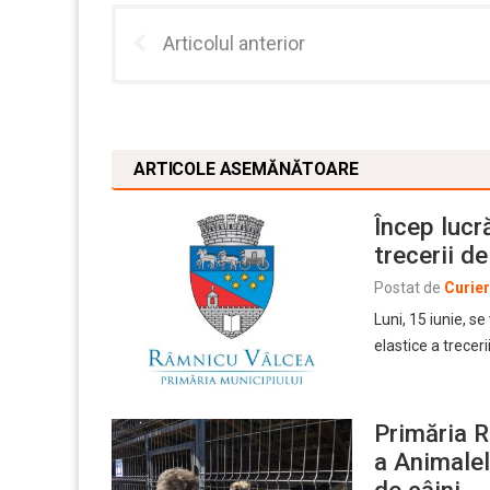
Articolul anterior
ARTICOLE ASEMĂNĂTOARE
Încep lucr
trecerii d
Postat de
Curie
Luni, 15 iunie, s
elastice a treceri
Primăria R
a Animalel
de câini