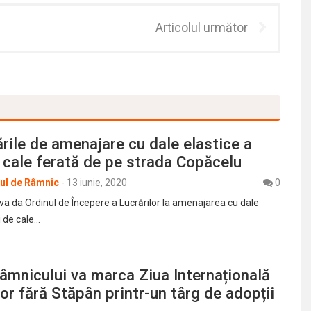
Articolul următor
ările de amenajare cu dale elastice a
e cale ferată de pe strada Copăcelu
rul de Râmnic
-
13 iunie, 2020
0
e va da Ordinul de Începere a Lucrărilor la amenajarea cu dale
i de cale…
âmnicului va marca Ziua Internațională
or fără Stăpân printr-un târg de adopții