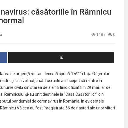
navirus: căsătoriile în Râmnicu
 normal
c
1187
0
tarea de urgenţă şi s-au decis să spună ”DA” în faţa Ofiţerului
restricţii la nivel naţional. Lucrurile au început să reintre în
ununie civilă din starea de alertă fiind oficiată în 29 mai, iar de
 ai Râmnicului şi-au unit destinele la ”Casa Căsătoriilor” din
debutul pandemiei de coronavirus în România, în evidenţele
 Râmnicu Vâlcea au fost înregistrate 66 de naşteri ale unor viitori