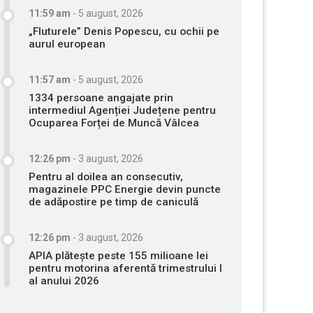
11:59 am
-
5 august, 2026
„Fluturele” Denis Popescu, cu ochii pe
aurul european
11:57 am
-
5 august, 2026
1334 persoane angajate prin
intermediul Agenției Județene pentru
Ocuparea Forței de Muncă Vâlcea
12:26 pm
-
3 august, 2026
Pentru al doilea an consecutiv,
magazinele PPC Energie devin puncte
de adăpostire pe timp de caniculă
12:26 pm
-
3 august, 2026
APIA plătește peste 155 milioane lei
pentru motorina aferentă trimestrului I
al anului 2026