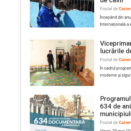
Postat de
Curie
Începând din anul
Internațională a
Viceprimar
lucrările 
Postat de
Curie
În cadrul program
moderne şi sigur
Programul 
634 de ani
municipiu
Postat de
Curie
Vineri, 20 mai 10