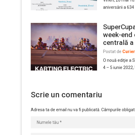
aniversării a 634
SuperCupa 
week-end o
centrală a
Postat de
Curie
O nouă ediţie a 
4 – 5 iunie 2022,
Scrie un comentariu
Adresa ta de email nu va fi publicată.
Câmpurile obligat