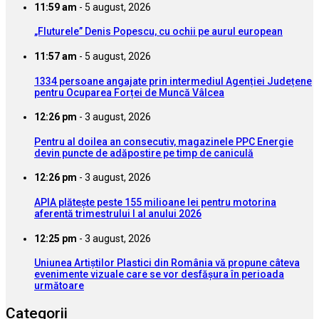
11:59 am
-
5 august, 2026
„Fluturele” Denis Popescu, cu ochii pe aurul european
11:57 am
-
5 august, 2026
1334 persoane angajate prin intermediul Agenției Județene
pentru Ocuparea Forței de Muncă Vâlcea
12:26 pm
-
3 august, 2026
Pentru al doilea an consecutiv, magazinele PPC Energie
devin puncte de adăpostire pe timp de caniculă
12:26 pm
-
3 august, 2026
APIA plătește peste 155 milioane lei pentru motorina
aferentă trimestrului I al anului 2026
12:25 pm
-
3 august, 2026
Uniunea Artiștilor Plastici din România vă propune câteva
evenimente vizuale care se vor desfășura în perioada
următoare
Categorii