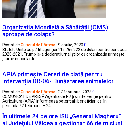
Organizația Mondială a Sănătății (OMS)
aproape de colaps?
Postat de
Curierul de Râmnic
-
9 aprilie, 2020
0
Statele Unite au plătit agenției 115.766.922 de dolari pentru perioada
2020-2021. Trump le-a declarat jurnaliștilor că organizația primește
„sume importante…
APIA primește Cereri de plată pentru
intervenția DR-06- Bunăstarea animalelor
Postat de
Curierul de Râmnic
-
27 februarie, 2023
0
COMUNICAT DE PRESĂ Agenția de Plăți și Intervenție pentru
Agricultură (APIA) informează potențialii beneficiari că, în
perioada 27 februarie – 24…
În ultimele 24 de ore ISU „General Magheru”
al Judeţului Vâlcea a gestionat 66 de misiuni