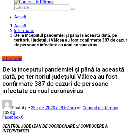
Căutare
Acasă
Acasă
Informativ
De la începutul pandemiei și până la această dată, pe
teritoriul județului Vâlcea au fost confirmate 387 de cazuri
de persoane infectate cu noul coronavirus
Informativ
De la începutul pandemiei și până la această
dată, pe teritoriul județului Vâlcea au fost
confirmate 387 de cazuri de persoane
infectate cu noul coronavirus
Postat pe
28 iulie, 2020
at 9:57 am
de
Curierul de Râmnic
1033
0
Facebook
X
CENTRUL JUDEȚEAN DE COORDONARE ȘI CONDUCERE A
INTERVENȚIEI