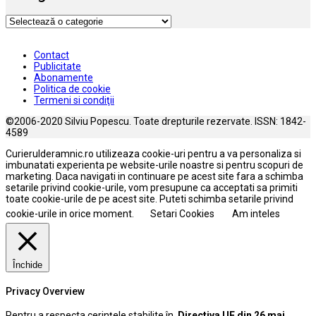
Categorii
Contact
Publicitate
Abonamente
Politica de cookie
Termeni si condiţii
©2006-2020 Silviu Popescu. Toate drepturile rezervate. ISSN: 1842-
4589
Curierulderamnic.ro utilizeaza cookie-uri pentru a va personaliza si
imbunatati experienta pe website-urile noastre si pentru scopuri de
marketing. Daca navigati in continuare pe acest site fara a schimba
setarile privind cookie-urile, vom presupune ca acceptati sa primiti
toate cookie-urile de pe acest site. Puteti schimba setarile privind
cookie-urile in orice moment.
Setari Cookies
Am inteles
Închide
Privacy Overview
Pentru a respecta cerințele stabilite în
Directiva UE din 26 mai