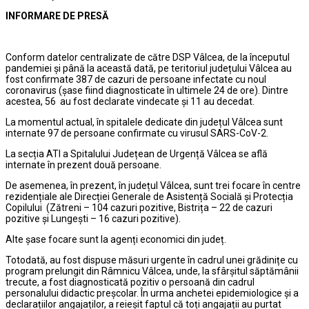
INFORMARE DE PRESĂ
Conform datelor centralizate de către DSP Vâlcea, de la începutul
pandemiei și până la această dată, pe teritoriul județului Vâlcea au
fost confirmate 387 de cazuri de persoane infectate cu noul
coronavirus (șase fiind diagnosticate în ultimele 24 de ore). Dintre
acestea, 56 au fost declarate vindecate și 11 au decedat.
La momentul actual, în spitalele dedicate din județul Vâlcea sunt
internate 97 de persoane confirmate cu virusul SARS-CoV-2.
La secția ATI a Spitalului Județean de Urgență Vâlcea se află
internate în prezent două persoane.
De asemenea, în prezent, în județul Vâlcea, sunt trei focare în centre
rezidențiale ale Direcției Generale de Asistență Socială și Protecția
Copilului (Zătreni – 104 cazuri pozitive, Bistrița – 22 de cazuri
pozitive și Lungești – 16 cazuri pozitive).
Alte șase focare sunt la agenți economici din județ.
Totodată, au fost dispuse măsuri urgente în cadrul unei grădinițe cu
program prelungit din Râmnicu Vâlcea, unde, la sfârșitul săptămânii
trecute, a fost diagnosticată pozitiv o persoană din cadrul
personalului didactic preșcolar. În urma anchetei epidemiologice și a
declarațiilor angajaților, a reieșit faptul că toți angajații au purtat