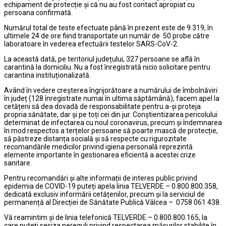
echipament de protecție și că nu au fost contact apropiat cu
persoana confirmată.
Numărul total de teste efectuate până în prezent este de 9.319, în
ultimele 24 de ore fiind transportate un număr de 50 probe către
laboratoare în vederea efectuării testelor SARS-CoV-2.
La această dată, pe teritoriul județului, 327 persoane se află în
carantină la domiciliu. Nu a fost înregistrată nicio solicitare pentru
carantina instituționalizată.
Având în vedere creșterea îngrijorătoare a numărului de îmbolnăviri
în județ (128 înregistrate numai în ultima săptămână), facem apel la
cetățeni să dea dovadă de responsabilitate pentru a-și proteja
propria sănătate, dar și pe toți cei din jur. Conștientizarea pericolului
determinat de infectarea cu noul coronavirus, precum și îndemnarea
în mod respectos a terțelor persoane să poarte mască de protecție,
să păstreze distanța socială și să respecte cu rigurozitate
recomandările medicilor privind igiena personală reprezintă
elemente importante în gestionarea eficientă a acestei crize
sanitare.
Pentru recomandări și alte informații de interes public privind
epidemia de COVID-19 puteți apela linia TELVERDE – 0.800.800.358,
dedicată exclusiv informării cetățenilor, precum și la serviciul de
permanență al Direcției de Sănătate Publică Vâlcea – 0758 061 438.
Vă reamintim și de linia telefonică TELVERDE – 0.800.800.165, la
care puteți sesiza nereguli privind respectarea măsurilor stabilite în