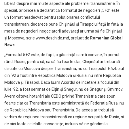
Liberă despre mai multe aspecte ale problemei transnistrene. În
special, Gribincea a declarat că formatul de negocieri „5+2” este
un format neadecvat pentru soluționarea conflictului
transnistrean, deoarece pune Chișinăul și Tiraspolul față în față la
masa de negocieri, negociatorii adevărați ar urma să fie Chișinăul
și Moscova, scrie
www.deschide.md
, preluat de
Romanian Global
News
.
„Formatul 5+2 este, de fapt, o găselniță care îi convine, în primul
rând, Rusiei, pentru că, ca să fiu foarte clar, Chișinăul ar trebui să
discute cu Moscova despre Transnistria, nu cu Tiraspolul. Războiul
din ‘92 a fost între Republica Moldova și Rusia, nu între Republica
Moldova și Tiraspol. Dacă luăm Acordul de încetare a focului din
iulie ‘92, a fost semnat de Elțin și Snegur, nu de Snegur și Smirnov.
Avem câteva hotărâri ale CEDO privind Transnistria care spun
foarte clar că Transnistria este administrată de Federația Rusă, nu
de Republica Moldova sau Transnistria. De aceea ar trebui să
vorbim de regiunea transnistreană ca regiune ocupată de Rusia, și
de aici toate celelalte consecințe, inclusiv să ne gândim la