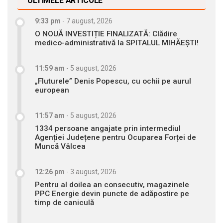
ULTIMELE ARTICOLE
9:33 pm
-
7 august, 2026
O NOUĂ INVESTIȚIE FINALIZATĂ: Clădire
medico-administrativă la SPITALUL MIHĂEȘTI!
11:59 am
-
5 august, 2026
„Fluturele” Denis Popescu, cu ochii pe aurul
european
11:57 am
-
5 august, 2026
1334 persoane angajate prin intermediul
Agenției Județene pentru Ocuparea Forței de
Muncă Vâlcea
12:26 pm
-
3 august, 2026
Pentru al doilea an consecutiv, magazinele
PPC Energie devin puncte de adăpostire pe
timp de caniculă