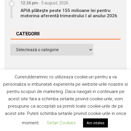
12:26 pm
-
3 august, 2026
APIA plătește peste 155 milioane lei pentru
motorina aferentă trimestrului I al anului 2026
CATEGORII
Categorii
Curierulderamnic.ro utilizeaza cookie-uri pentru a va
personaliza si imbunatati experienta pe website-urile noastre si
pentru scopuri de marketing. Daca navigati in continuare pe
Contact
Publicitate
Abonamente
acest site fara a schimba setarile privind cookie-urile, vom
Politica de cookie
Termeni si condiţii
presupune ca acceptati sa primiti toate cookie-urile de pe
acest site. Puteti schimba setarile privind cookie-urile in orice
©2006-2020 Silviu Popescu. Toate drepturile rezervate. ISSN:
moment.
Setari Cookies
Am inteles
1842-4589