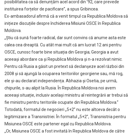
posibilitatea ca să denunțăm acel acord din ’92, care prevede
instituirea forțelor de pacificare”, a spus Gribincea.
Ex-ambasadorul afirmă că a venit timpul ca Republica Moldova să
inițieze discuțiile despre închiderea Misiunii OSCE în Republica
Moldova.
„Știu că sună foarte radical, dar sunt convins că anume asta este
calea cea dreaptă. Cu atât mai mult că am lucrat 12 ani pentru
OSCE, cunosc foarte bine situația din Georgia; Georgia a avut
aceeași abordare ca și Republica Moldova și n-a rezolvat nimic.
Pentru că Rusia a găsit un pretext să declanșeze acel război din
2008 și să ajungă la ocuparea teritoriilor georgiene sau, mă rog,
ele și-au declarat independența. Abhazia și Osetia, pe urmă,
chipurile, s-au alipit la Rusia. În Republica Moldova noi avem
aceeași situație, inclusiv același ministru al reintegrării ar trebui să
fie ministru pentru teritoriile ocupate din Republica Moldova.”
Totodată, formatul de negocieri „5+2” nu este altceva decât o
legitimizare a Transnistriei. În formatul „5+2”, Transnistria pentru
Misiunea OSCE este partener egal cu Republica Moldova.
„Or, Misiunea OSCE a fost invitată în Republica Moldova de către