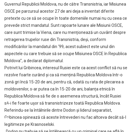
Guvernul Republicii Moldova, nu de către Transnistria, iar Misiunea
OSCE pe parcursul acestor 27 de ani deja a inventat diferite
pretexte cu ce să se ocupe în toate domeniile numai nu cu ceea ce
prevede strict mandatul. Sunt rapoarte lunare ale Misiunii OSCE,
care sunt trimise la Viena, care nu menționează un cuvânt despre
retragerea trupelor ruse din Transnistria, deși, conform
modificărilor la mandatul din ‘99, acest subiect este unul din
aspectele cu care trebuie să se ocupe Misiunea OSCE în Republica
Moldova”, a declarat diplomatul.
Potrivit lui Gribincea, interesul Rusiei este ca acest conflict să nu se
rezolve foarte curând și ca să mențină Republica Moldova într-o
zonă gri încă 15-20 de ani, pentru că, odată cu rata de plecarea a
moldovenilor, s-ar putea ca în 15-20 de ani, balanța etnică în
Republica Moldova să fie de o asemenea structură, încât Rusiei
să-i fie foarte ușor să transnistrizeze toată Republica Moldova.
Referindu-se la întâlnirile dintre Dodon și liderul separatist,
Gribincea opinează că aceste întrevederi nu fac altceva decât să-l
legitimeze pe Krasnoselski.
„Dodon nu trebuie să se întâlnească cu un criminal care se află în