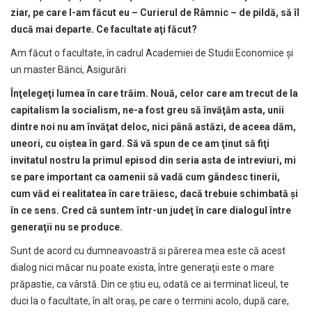
ziar, pe care l-am f
ă
cut eu – Curierul de Râmnic – de pild
ă
, s
ă
îl
duc
ă
mai departe. Ce facultate a
ţ
i f
ă
cut?
Am făcut o facultate, în cadrul Academiei de Studii Economice şi
un master Bănci, Asigurări
În
ţ
elege
ţ
i lumea în care tr
ă
im. Nou
ă
, celor care am trecut de la
capitalism la socialism, ne-a fost greu s
ă
înv
ăţă
m asta, unii
dintre noi nu am înv
ăţ
at deloc, nici pân
ă
ast
ă
zi, de aceea d
ă
m,
uneori, cu oi
ş
tea în gard. S
ă
v
ă
spun de ce am
ţ
inut s
ă
fi
ţ
i
invitatul nostru la primul episod din seria asta de intreviuri, mi
se pare important ca oamenii s
ă
vad
ă
cum gândesc tinerii,
cum v
ă
d ei realitatea în care tr
ă
iesc, dac
ă
trebuie schimbat
ă
ş
i
în ce sens. Cred c
ă
suntem într-un jude
ţ
în care dialogul între
genera
ţ
ii nu se produce.
Sunt de acord cu dumneavoastră si părerea mea este că acest
dialog nici măcar nu poate exista, între generaţii este o mare
prăpastie, ca vârstă. Din ce ştiu eu, odată ce ai terminat liceul, te
duci la o facultate, în alt oraş, pe care o termini acolo, după care,