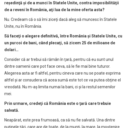
re
ş
edin
ţă
ş
i de a munci în Statele Unite, contra imposibilit
ăţ
ii
de a reveni în România, a
ţ
i lua de la mine oferta asta?
Nu. Credeam că o să îmi ziceţi dacă aleg să muncesc în Statele
Unite, nu în România.
S
ă
face
ţ
i o alegere definitiv
ă
, între România
ş
i Statele Unite, cu
un purcoi de bani, când pleca
ţ
i, s
ă
zicem 25 de milioane de
dolari…
Consider că ar trebui să rămân în ţară, pentru că eu sunt unul
dintre oamenii care pot face ceva, să le fie mai bine tuturor.
Alegerea asta ar fi altfel, pentru cineva care nu se poate exprima
altfel şi ar consudera că acea sumă este tot ce va putea obţine el
vreodată. Nu m-aş limita numai la bani, ci şi la restul semenilor
mei.
Prin urmare, crede
ţ
i c
ă
România este o
ţ
ar
ă
care trebuie
salvat
ă
.
Neapărat, este prea frumoasă, ca să nu fie salvată. Una dintre
puţinele ţări, care are de toate, de la munţi, la mare, la moştenire