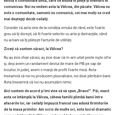
exist
ă
o comunitate unit
ă
, care se aduna în pie
ţ
e
ş
i membrii ei
comunicau. Noi nu vedem asta la Vâlcea, din p
ă
cate. Vâlcea nu
este o comunitate, oamenii nu comunic
ă
, cei mai mul
ţ
i se cred
mai de
ş
tep
ţ
i decât ceilal
ţ
i.
Consider că asta vine de la condiţia omului de rând, este foarte
greu să îţi doreşti, să fii foarte selectiv cu arta şi distracţiile, când
nu ai bani să îţi plăteşti facturile de utilităţi.
Zice
ţ
i c
ă
suntem s
ă
raci, la Vâlcea?
Nu aş zice chiar săraci, aş zice doar că m-am uitat peste nişte cifre
şi, deşi avem un randament destul de mare de PIB pe cap de
locuitor, în judeţ, avem o marjă de profit foarte mică. Asta
înseamnă că noi nu producem plusvaloare, noi doar plimbăm banii.
Asta înseamnă că noi nu acumulăm nimic.
Aici suntem de acord
ş
i îmi vine s
ă
v
ă
spun „Bravo!”. P
ă
i, exact
asta se întâmpl
ă
la Vâlcea, câteva familii plimb
ă
banii între
afacerile lor, iar ceilal
ţ
i împu
ş
c
ă
francul sau adun
ă
firimiturile
de la masa primilor. Am scris de multe ori, este lucrul dramatic