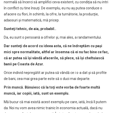
normală să încerci să amplifici ceva existent, cu condiţia să nu intri
în conflict cu tine însuţi. De exemplu, eu nu aş putea conduce o
afacere cu flori, în schimb, la cifre, la turnătorie, la producţie,
adaosuri şi matematică, mă pricep.
Sunte
ţ
i tehnic, de aia, probabil..
Da, eu sunt o persoană a cifrelor şi, mai ales, a randamentului.
Dar sunte
ţ
i de acord cu ideea asta, c
ă
ne îndrept
ă
m cu pa
ş
i
mici spre normalitate, altfel ar însemna c
ă
ei nu fac bine ce fac,
c
ă
ar putea s
ă
î
ş
i vând
ă
afacerile, s
ă
plece, s
ă
î
ş
i cheltuiasc
ă
banii pe Coasta de Azur.
Orice individ nepregătit ar putea să vândă ce i s-a dat şi să profite
de bani, cea mai grea parte este să o duci mai departe.
Prin munc
ă
. B
ă
nuiesc c
ă
la to
ţ
i este vorba de foarte mult
ă
munc
ă
, iar copiii, iat
ă
, sunt un exemplu.
Mă bucur că mai există acest exemplu pe care, iată, încă îl putem
da. Noi nu vom avea nimic trainic în economia actuală, dacă nu