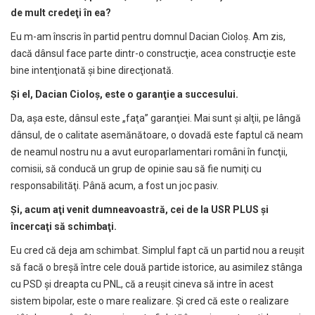
de mult crede
ţ
i în ea?
Eu m-am înscris în partid pentru domnul Dacian Cioloş. Am zis,
dacă dânsul face parte dintr-o construcţie, acea construcţie este
bine intenţionată şi bine direcţionată.
Ș
i el, Dacian Ciolo
ş
, este o garan
ţ
ie a succesului.
Da, aşa este, dânsul este „faţa” garanţiei. Mai sunt şi alţii, pe lângă
dânsul, de o calitate asemănătoare, o dovadă este faptul că neam
de neamul nostru nu a avut europarlamentari români în funcţii,
comisii, să conducă un grup de opinie sau să fie numiţi cu
responsabilităţi. Până acum, a fost un joc pasiv.
Ş
i, acum a
ţ
i venit dumneavoastr
ă
, cei de la USR PLUS
ş
i
încerca
ţ
i s
ă
schimba
ţ
i.
Eu cred că deja am schimbat. Simplul fapt că un partid nou a reuşit
să facă o breşă între cele două partide istorice, au asimilez stânga
cu PSD şi dreapta cu PNL, că a reuşit cineva să intre în acest
sistem bipolar, este o mare realizare. Şi cred că este o realizare