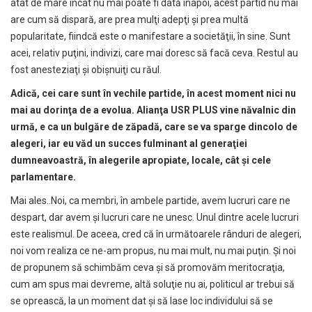
atât de mare încât nu mai poate fi dată înapoi, acest partid nu mai
are cum să dispară, are prea mulţi adepţi şi prea multă
popularitate, fiindcă este o manifestare a societăţii, în sine. Sunt
acei, relativ puţini, indivizi, care mai doresc să facă ceva. Restul au
fost anesteziaţi şi obişnuiţi cu răul.
Adic
ă
, cei care sunt în vechile partide, în acest moment nici nu
mai au dorin
ţ
a de a evolua. Alian
ţ
a USR PLUS vine n
ă
valnic din
urm
ă
, e ca un bulg
ă
re de z
ă
pad
ă
, care se va sparge dincolo de
alegeri, iar eu v
ă
d un succes fulminant al genera
ţ
iei
dumneavoastr
ă
, în alegerile apropiate, locale, cât
ş
i cele
parlamentare.
Mai ales..Noi, ca membri, în ambele partide, avem lucruri care ne
despart, dar avem şi lucruri care ne unesc. Unul dintre acele lucruri
este realismul. De aceea, cred că în următoarele rânduri de alegeri,
noi vom realiza ce ne-am propus, nu mai mult, nu mai puţin. Şi noi
de propunem să schimbăm ceva şi să promovăm meritocraţia,
cum am spus mai devreme, altă soluţie nu ai, politicul ar trebui să
se oprească, la un moment dat şi să lase loc individului să se