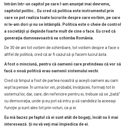
Intr
ă
m într-un capitol pe care l-am anun
ţ
at mai devreme,
capitolul politic… Eu cred c
ă
politica este instrumentul prin
care se pot realiza toate lucrurile despre care vorbim, pe care
ni le-am dori
ş
i nu se întâmpl
ă
. Politica este o cheie de control
a societ
ăţ
ii
ş
i depinde foarte mult de cine o face. Eu cred c
ă
genera
ţ
ia dumneavoastr
ă
va schimba România.
De 30 de ani tot vorbim de schimbare, tot vorbim despre a face o
altfel de politică, cred că ar fi cazul să şi facem lucrul ăsta.
A fost o minciun
ă
, pentru c
ă
oamenii care pretindeau c
ă
vor s
ă
fac
ă
o nou
ă
politic
ă
erau oamenii sistemului vechi.
Cred că timpul a fost de partea noastră şi aceşti oameni au cam
ieşit la pensie. În urma lor vin, probabil, învăţăceii, formaţi tot în
sistemul lor, dar, care, din nefericire pentru ei, trebuie să se „bată”
cu democraţia, unde şi eu pot să intru şi să candidez la aceeaşi
funcţie şi sunt ales tot prin voturi, ca şi ei.
Eu m
ă
bazez pe faptul c
ă
ei sunt atât de boga
ţ
i, încât nu îi mai
intereseaz
ă
.
Ş
i nu v
ă
ve
ţ
i mai împiedica de ei.