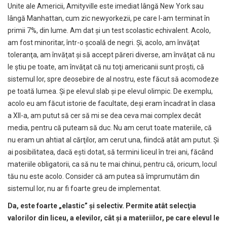
Unite ale Americii, Amityville este imediat lângă New York sau
lângă Manhattan, cum zic newyorkezii, pe care l-am terminat în
primii 7%, din lume. Am dat şi un test scolastic echivalent. Acolo,
am fost minoritar, într-o şcoală de negri. Şi, acolo, am învăţat
toleranţa, am învăţat şi să accept păreri diverse, am învăţat că nu
le ştiu pe toate, am învăţat că nu toţi americanii sunt proşti, că
sistemul lor, spre deosebire de al nostru, este făcut să acomodeze
pe toată lumea. Şi pe elevul slab şi pe elevul olimpic. De exemplu,
acolo eu am făcut istorie de facultate, deşi eram încadrat în clasa
a XII-a, am putut să cer să mi se dea ceva mai complex decât
media, pentru că puteam să duc. Nu am cerut toate materiile, că
nu eram un ahtiat al cărţilor, am cerut una, fiindcă atât am putut. Şi
ai posibilitatea, dacă eşti dotat, să termini liceul în trei ani, făcând
materiile obligatorii, ca să nu te mai chinui, pentru că, oricum, locul
tău nu este acolo. Consider că am putea să împrumutăm din
sistemul lor, nu ar fi foarte greu de implementat.
Da, este foarte „elastic”
ş
i selectiv. Permite atât selec
ţ
ia
valorilor din liceu, a elevilor, cât
ş
i a materiilor, pe care elevul le