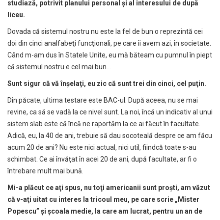
studiaz
ă
, potrivit planului personal
ş
i al interesului de dup
ă
liceu.
Dovada că sistemul nostru nu este la fel de bun o reprezintă cei
doi din cinci analfabeţi funcţionali, pe care îi avem azi, în societate.
Când m-am dus în Statele Unite, eu mă băteam cu pumnul în piept
că sistemul nostru e cel mai bun…
Sunt sigur c
ă
v
ă
în
ş
ela
ţ
i, eu zic c
ă
sunt trei din cinci, cel pu
ţ
in.
Din păcate, ultima testare este BAC-ul. După aceea, nu se mai
revine, ca să se vadă la ce nivel sunt. La noi, încă un indicativ al unui
sistem slab este că încă ne raportăm la ce ai făcut în facultate.
Adică, eu, la 40 de ani, trebuie să dau socoteală despre ce am făcu
acum 20 de ani? Nu este nici actual, nici util, fiindcă toate s-au
schimbat. Ce ai învăţat în acei 20 de ani, după facultate, ar fi o
întrebare mult mai bună.
Mi-a pl
ă
cut ce a
ţ
i spus, nu to
ţ
i americanii sunt pro
ş
ti, am v
ă
zut
c
ă
v-a
ţ
i uitat cu interes la tricoul meu, pe care scrie „Mister
Popescu”
ş
i
ş
coala medie, la care am lucrat, pentru un an de