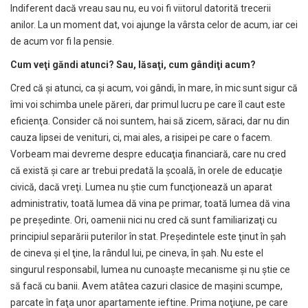
Indiferent dacă vreau sau nu, eu voi fi viitorul datorită trecerii
anilor. La un moment dat, voi ajunge la vârsta celor de acum, iar cei
de acum vor fi la pensie.
Cum ve
ţ
i g
ă
ndi atunci? Sau, l
ă
sa
ţ
i, cum gândi
ţ
i acum?
Cred că şi atunci, ca şi acum, voi gândi, în mare, în mic sunt sigur că
îmi voi schimba unele păreri, dar primul lucru pe care îl caut este
eficienţa. Consider că noi suntem, hai să zicem, săraci, dar nu din
cauza lipsei de venituri, ci, mai ales, a risipei pe care o facem.
Vorbeam mai devreme despre educaţia financiară, care nu cred
că există şi care ar trebui predată la şcoală, în orele de educaţie
civică, dacă vreţi. Lumea nu ştie cum funcţionează un aparat
administrativ, toată lumea dă vina pe primar, toată lumea dă vina
pe preşedinte. Ori, oamenii nici nu cred că sunt familiarizaţi cu
principiul separării puterilor în stat. Preşedintele este ţinut în şah
de cineva şi el ţine, la rândul lui, pe cineva, în şah. Nu este el
singurul responsabil, lumea nu cunoaşte mecanisme şi nu ştie ce
să facă cu banii. Avem atâtea cazuri clasice de maşini scumpe,
parcate în faţa unor apartamente ieftine. Prima noţiune, pe care