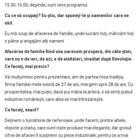
15.30-16.00, depinde, cum cere programul.
Cu ce v
ă
ocupa
ţ
i? Eu
ş
tiu, dar spune
ţ
i-le
ş
i oamenilor care ne
v
ă
d.
Eu mă ocup de afacerea de familie, unde lucrăm toţi, mâncăm toţi
o pâine şi angajăm alţi oameni.
Afacerea de familie fiind una oarecum prosper
ă
, din câte
ş
tim,
care nu e de ieri, de azi, e de alalt
ă
ieri, imediat dup
ă
Revolu
ţ
ie.
Ce face
ţ
i, mai precis?
Vă mulţumesc pentru prezentare, am de partea mea tradiţia,
firma familiei mele există de 27 de ani, mergem spre 28 de ani. Cu
prosperitatea, mai puţin, dacă pui mâna la arteră, o să simţi pulsul
industriei româneşti, care abia se mai întrezăreşte.
Ce face
ţ
i, exact?
Deţinem o turnătorie de neferoase, unde facem, printre altele,
clopote şi statui, care sunt nişte produse mai elegante, dar grosul
cifrei de afaceri îl susţinem cu piese industriale, pentru ce a mai