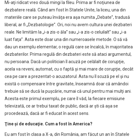
Mi-aţi ridicat vreo două mingi la fileu. Prima ar fi noţiunea de
dezbatere reală. Când am fost în Statele Unite, la liceu, una din
materiile care se puteau învăţa era aşa numita „Debate”, tradusă
liberal, ar fi „Dezbatologie”. Ori, noi nu avem cultura unei dezbateri
reale. Ne limităm la „i-a zis-o ăla” sau „i-a zis-o celuilalt” sau „i-a
luat faţa”. Asta este doar una din numeroasele metode. O să vă
dau un exemplu elementar, o regulă care se încalcă, în majoritatea
dezbaterilor. Prima regulă din dezbateri este să ataci argumentul,
nu persoana. Dacă un politician îl acuză pe celălalt de corupţie,
acela va reveni, automat, cu o faptă şi mai mare de corupţie, decât
cea pe care a prezentat-o acuzatorul. Asta nu îl scuză pe el şi nu
există o compensare între gravitate, înseamnă doar că amândoi
trebuie să se ducă la puşcărie, numai că unul pentru mai mulţi ani.
Acesta este primul exemplu, pe care îl văd, la fiecare emisiune
televizată, ce ar trebui taxat de public, dacă ar şti că aşa se
procedează, dacă ar fi educat în acest sens.
Ţ
ine
ş
i de educa
ţ
ie. Cum a fost în America?
Eu am fost în clasa a X-a, din România, am făcut un an în Statele