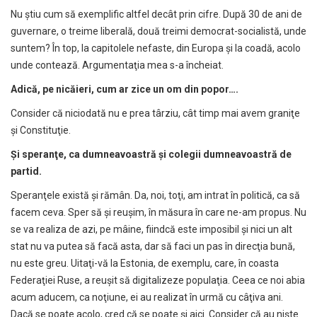
Nu ştiu cum să exemplific altfel decât prin cifre. După 30 de ani de
guvernare, o treime liberală, două treimi democrat-socialistă, unde
suntem? În top, la capitolele nefaste, din Europa şi la coadă, acolo
unde contează. Argumentaţia mea s-a încheiat.
Adic
ă
, pe nic
ă
ieri, cum ar zice un om din popor….
Consider că niciodată nu e prea târziu, cât timp mai avem graniţe
şi Constituţie.
Ş
i speran
ţ
e, ca dumneavoastr
ă
ş
i colegii dumneavoastr
ă
de
partid.
Speranţele există şi rămân. Da, noi, toţi, am intrat în politică, ca să
facem ceva. Sper să şi reuşim, în măsura în care ne-am propus. Nu
se va realiza de azi, pe mâine, fiindcă este imposibil şi nici un alt
stat nu va putea să facă asta, dar să faci un pas în direcţia bună,
nu este greu. Uitaţi-vă la Estonia, de exemplu, care, în coasta
Federaţiei Ruse, a reuşit să digitalizeze populaţia. Ceea ce noi abia
acum aducem, ca noţiune, ei au realizat în urmă cu câţiva ani.
Dacă se poate acolo, cred că se poate şi aici. Consider că au nişte