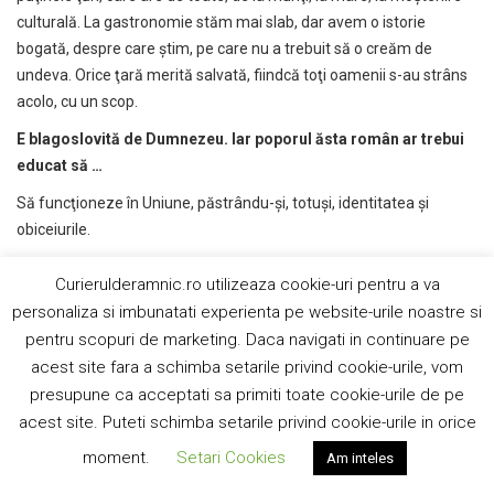
culturală. La gastronomie stăm mai slab, dar avem o istorie
bogată, despre care ştim, pe care nu a trebuit să o creăm de
undeva. Orice ţară merită salvată, fiindcă toţi oamenii s-au strâns
acolo, cu un scop.
E blagoslovit
ă
de Dumnezeu. Iar poporul
ă
sta român ar trebui
educat s
ă
…
Să funcţioneze în Uniune, păstrându-şi, totuşi, identitatea şi
obiceiurile.
Crede
ţ
i c
ă
se poate?
Curierulderamnic.ro utilizeaza cookie-uri pentru a va
Mai mult ca sigur.
personaliza si imbunatati experienta pe website-urile noastre si
pentru scopuri de marketing. Daca navigati in continuare pe
V
ă
mul
ţ
umesc pentru acest prim interviu. V-a
ş
ruga s
ă
reveni
ţ
i.
acest site fara a schimba setarile privind cookie-urile, vom
S
ă
l
ă
s
ă
m s
ă
treac
ă
dou
ă
luni
ş
i s
ă
reveni
ţ
i, s
ă
relu
ă
m temele
ş
i
presupune ca acceptati sa primiti toate cookie-urile de pe
s
ă
le adâncim.
acest site. Puteti schimba setarile privind cookie-urile in orice
Vă mulţumesc pentru invitaţie, pe data viitoare.
moment.
Setari Cookies
Am inteles