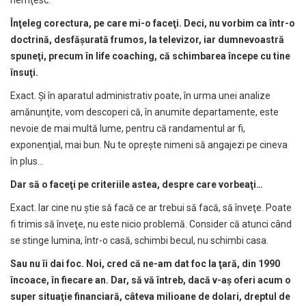
nemţesc.
În
ţ
eleg corectura, pe care mi-o face
ţ
i. Deci, nu vorbim ca într-o
doctrin
ă
, desf
ăş
urat
ă
frumos, la televizor, iar dumnevoastr
ă
spune
ţ
i, precum în life coaching, c
ă
schimbarea începe cu tine
însu
ţ
i.
Exact. Şi în aparatul administrativ poate, în urma unei analize
amănunţite, vom descoperi că, în anumite departamente, este
nevoie de mai multă lume, pentru că randamentul ar fi,
exponenţial, mai bun. Nu te opreşte nimeni să angajezi pe cineva
în plus…
Dar s
ă
o face
ţ
i pe criteriile astea, despre care vorbea
ţ
i…
Exact. Iar cine nu ştie să facă ce ar trebui să facă, să înveţe. Poate
fi trimis să înveţe, nu este nicio problemă. Consider că atunci când
se stinge lumina, într-o casă, schimbi becul, nu schimbi casa.
Sau nu îi dai foc. Noi, cred c
ă
ne-am dat foc la
ţ
ar
ă
, din 1990
încoace, în fiecare an. Dar, s
ă
v
ă
întreb, dac
ă
v-a
ş
oferi acum o
super situa
ţ
ie financiar
ă
, câteva milioane de dolari, dreptul de