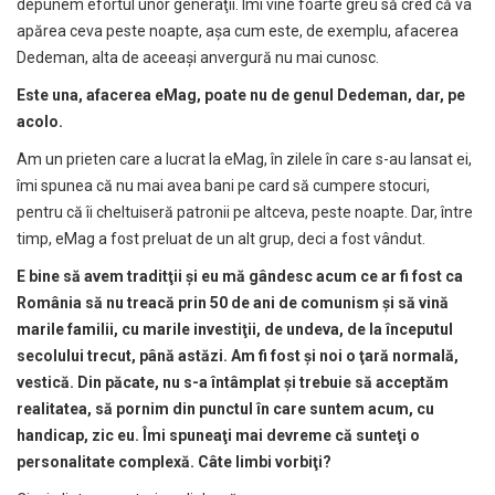
depunem efortul unor generaţii. Îmi vine foarte greu să cred că va
apărea ceva peste noapte, aşa cum este, de exemplu, afacerea
Dedeman, alta de aceeaşi anvergură nu mai cunosc.
Este una, afacerea eMag, poate nu de genul Dedeman, dar, pe
acolo.
Am un prieten care a lucrat la eMag, în zilele în care s-au lansat ei,
îmi spunea că nu mai avea bani pe card să cumpere stocuri,
pentru că îi cheltuiseră patronii pe altceva, peste noapte. Dar, între
timp, eMag a fost preluat de un alt grup, deci a fost vândut.
E bine s
ă
avem tradit
ţ
ii
ş
i eu m
ă
gândesc acum ce ar fi fost ca
România s
ă
nu treac
ă
prin 50 de ani de comunism
ş
i s
ă
vin
ă
marile familii, cu marile investi
ţ
ii, de undeva, de la începutul
secolului trecut, pân
ă
ast
ă
zi. Am fi fost
ş
i noi o
ţ
ar
ă
normal
ă
,
vestic
ă
. Din p
ă
cate, nu s-a întâmplat
ş
i trebuie s
ă
accept
ă
m
realitatea, s
ă
pornim din punctul în care suntem acum, cu
handicap, zic eu. Îmi spunea
ţ
i mai devreme c
ă
sunte
ţ
i o
personalitate complex
ă
. Câte limbi vorbi
ţ
i?