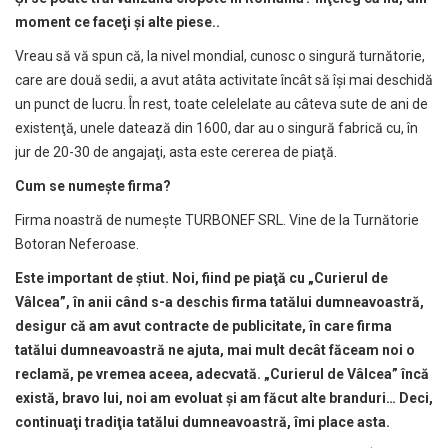
moment ce face
ţ
i
ş
i alte piese..
Vreau să vă spun că, la nivel mondial, cunosc o singură turnătorie,
care are două sedii, a avut atâta activitate încât să îşi mai deschidă
un punct de lucru. În rest, toate celelelate au câteva sute de ani de
existenţă, unele datează din 1600, dar au o singură fabrică cu, în
jur de 20-30 de angajaţi, asta este cererea de piaţă.
Cum se nume
ş
te firma?
Firma noastră de numeşte TURBONEF SRL. Vine de la Turnătorie
Botoran Neferoase.
Este important de
ş
tiut. Noi, fiind pe pia
ţă
cu „Curierul de
Vâlcea”, în anii când s-a deschis firma tat
ă
lui dumneavoastr
ă
,
desigur c
ă
am avut contracte de publicitate, în care firma
tat
ă
lui dumneavoastr
ă
ne ajuta, mai mult decât f
ă
ceam noi o
reclam
ă
, pe vremea aceea, adecvat
ă
. „Curierul de Vâlcea” înc
ă
exist
ă
, bravo lui, noi am evoluat
ş
i am f
ă
cut alte branduri… Deci,
continua
ţ
i tradi
ţ
ia tat
ă
lui dumneavoastr
ă
, îmi place asta.