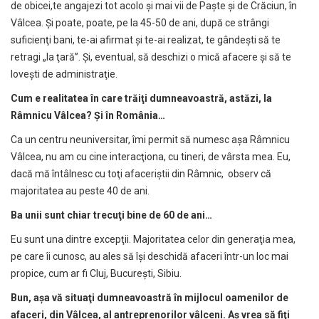
de obicei,te angajezi tot acolo şi mai vii de Paşte şi de Crăciun, în
Vâlcea. Şi poate, poate, pe la 45-50 de ani, după ce strângi
suficienţi bani, te-ai afirmat şi te-ai realizat, te gândeşti să te
retragi „la ţară”. Şi, eventual, să deschizi o mică afacere şi să te
loveşti de administraţie.
Cum e realitatea în care tr
ă
i
ţ
i dumneavoastr
ă
, ast
ă
zi, la
Râmnicu Vâlcea? Și în România…
Ca un centru neuniversitar, îmi permit să numesc aşa Râmnicu
Vâlcea, nu am cu cine interacţiona, cu tineri, de vârsta mea. Eu,
dacă mă întâlnesc cu toţi afaceriştii din Râmnic, observ că
majoritatea au peste 40 de ani.
Ba unii sunt chiar trecu
ţ
i bine de 60 de ani…
Eu sunt una dintre excepţii. Majoritatea celor din generaţia mea,
pe care îi cunosc, au ales să îşi deschidă afaceri într-un loc mai
propice, cum ar fi Cluj, Bucureşti, Sibiu.
Bun, a
ş
a v
ă
situa
ţ
i dumneavoastr
ă
în mijlocul oamenilor de
afaceri, din Vâlcea, al antreprenorilor vâlceni. A
ş
vrea s
ă
fi
ţ
i