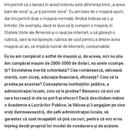
îmi permit să o lansez în acest interviu este diferenţa între „a avea
bani de ceva” şi „a-ţi permite ceva”. Eu am bani de o maşină sport,
dar îmi permit doar o maşină normală, fiindcă trebuie să o şi
întreţin. De exemplu, dacă te duci să îţi cumperi o maşină, în
Statele Unite ale Americii şi o cauţi pe internet, o să găseşti o
rubrică, care la noi lipseşte, rubrica de cost pentru a deţine acea
maşină un an, ce implică număr de kilometri, consumabile.
Eu nu am cump
ă
rat o astfel de ma
ş
in
ă
ş
i, de aceea, nici nu
ş
tiu.
Am cump
ă
rat ma
ş
ini de 2000-3000 de dolari, nu unele scumpe.
Ş
i? Societatea merit
ă
schimbat
ă
? Cea româneasc
ă
, vâlcean
ă
merit
ă
, cum zice
ţ
i, educa
ţ
ie financiar
ă
, eficien
ţă
? Cine s
ă
le
predea pe acestea? Cunoa
ş
terea institu
ţ
iilor publice, a
administra
ţ
iei locale, cine s
ă
le predea? B
ă
nuiesc c
ă
nici cei
care lucreaz
ă
în ele nu pot fi profesori! Dac
ă
deschidem mâine
o Academie a Lucr
ă
rilor Publice, la Vâlcea
ş
i îi angaj
ă
m pe cine
vre
ţi
dumneavoastr
ă
, din
ş
efii administra
ţ
iei locale, v
ă
garantez c
ă
sunt incapabili s
ă
ţ
in
ă
cursuri, pentru c
ă
nici ei nu
în
ţ
eleg decât propriul lor model de conducere
ş
i de ac
ţ
iune.