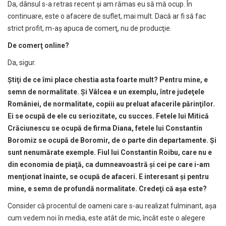
Da, dânsul s-a retras recent şi am rămas eu să mă ocup. În
continuare, este o afacere de suflet, mai mult. Dacă ar fi să fac
strict profit, m-aş apuca de comerţ, nu de producţie.
De comer
ţ
online?
Da, sigur.
Ş
ti
ţ
i de ce îmi place chestia asta foarte mult? Pentru mine, e
semn de normalitate. Ș
i Vâlcea e un exemplu, între jude
ţ
ele
României, de normalitate, copiii au preluat afacerile p
ă
rin
ţ
ilor.
E
i se ocup
ă
de ele cu seriozitate, cu succes. Fetele lui Mitic
ă
Cr
ă
ciunescu se ocup
ă
de firma Diana, fetele lui Constantin
Boromiz se ocup
ă
de Boromir, de o parte din departamente. Ș
i
sunt nenum
ă
rate exemple. Fiul lui Constantin Roibu, care nu e
din economia de pia
ţă
, ca dumneavoastr
ă
ş
i cei pe care i-am
men
ţ
ionat înainte, se ocup
ă
de afaceri. E interesant
ş
i pentru
mine, e semn de profund
ă
normalitate. Crede
ţ
i c
ă
a
ş
a este?
Consider că procentul de oameni care s-au realizat fulminant, aşa
cum vedem noi în media, este atât de mic, încât este o alegere