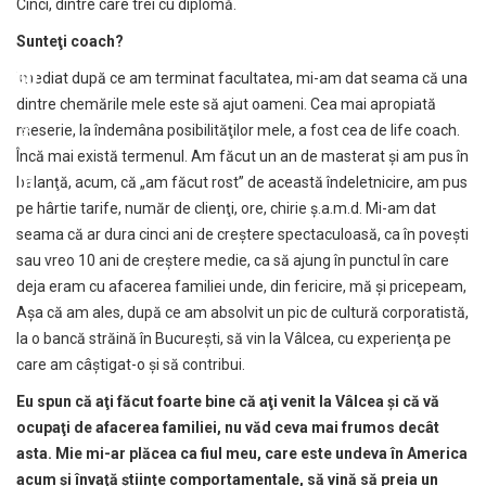
Cinci, dintre care trei cu diplomă.
Sunte
ţ
i coach?
Imediat după ce am terminat facultatea, mi-am dat seama că una
dintre chemările mele este să ajut oameni. Cea mai apropiată
meserie, la îndemâna posibilităţilor mele, a fost cea de life coach.
Încă mai există termenul. Am făcut un an de masterat şi am pus în
balanţă, acum, că „am făcut rost” de această îndeletnicire, am pus
pe hârtie tarife, număr de clienţi, ore, chirie ş.a.m.d. Mi-am dat
seama că ar dura cinci ani de creştere spectaculoasă, ca în poveşti
sau vreo 10 ani de creştere medie, ca să ajung în punctul în care
deja eram cu afacerea familiei unde, din fericire, mă şi pricepeam,
Aşa că am ales, după ce am absolvit un pic de cultură corporatistă,
la o bancă străină în Bucureşti, să vin la Vâlcea, cu experienţa pe
care am câştigat-o şi să contribui.
Eu spun c
ă
a
ţ
i f
ă
cut foarte bine c
ă
a
ţ
i venit la Vâlcea
ş
i c
ă
v
ă
ocupa
ţ
i de afacerea familiei, nu v
ă
d ceva mai frumos decât
asta. Mie mi-ar pl
ă
cea ca fiul meu, care este undeva în America
acum
ş
i înva
ţă
ş
tiin
ţ
e comportamentale, s
ă
vin
ă
s
ă
preia un