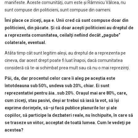
manifeste. Aceste comunităţi, cum este şi Râmnicu Vâlcea, nu
sunt compuse din politicieni, sunt compuse din oameni.
Îmi place ce zice
ţ
i, a
ş
a e. Unii cred c
ă
sunt compuse doar din
politicieni, din p
ă
cate.
Ş
i c
ă
doar ace
ş
ti politicieni au dreptul de
a reprezenta comunitatea, ceilal
ţ
i nefiind decât „pagube”
colaterale, eventual.
Atâta timp cât sunt legitim aleşi, au dreptul de a reprezenta pe
cineva, dar acest drept poate fi luat înapoi, dacă comunitatea
consideră că te-ai schimbat prea mult sau că nu o mai reprezinţi.
P
ă
i, da, dar procentul celor care îi aleg pe ace
ş
tia este
întotdeauna sub 50%, undeva sub 20%, chiar. Ei sunt
reprezentativi pentru
ă
ia..sub 20%. Ora
ş
ul mai are 80%, care,
cum zice
ţ
i, stau pasivi, de
ş
i ar trebui s
ă
ias
ă
la vot, s
ă
î
ş
i
exprime dorin
ţ
ele, s
ă
–
ş
i fac
ă
publice planurile lor
ş
i ale
copiilor, s
ă
participe la dezbateri reale, nu închipuite, în care s
ă
se traseze un viitor, acceptat de toat
ă
lumea. Cum le vede
ţ
i pe
acestea?