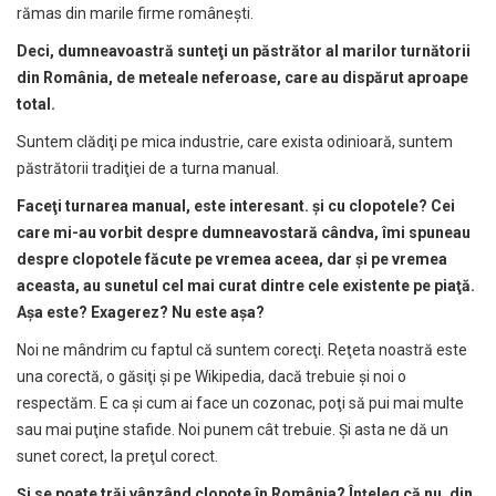
rămas din marile firme româneşti.
Deci, dumneavoastr
ă
sunte
ţ
i un p
ă
str
ă
tor al marilor turn
ă
torii
din România, de meteale neferoase, care au disp
ă
rut aproape
total.
Suntem clădiţi pe mica industrie, care exista odinioară, suntem
păstrătorii tradiţiei de a turna manual.
Face
ţ
i turnarea manual, este interesant.
ş
i cu clopotele? Cei
care mi-au vorbit despre dumneavostar
ă
cândva, îmi spuneau
despre
clopotele f
ă
cute pe vremea aceea, dar
ş
i pe vremea
aceasta, au sunetul cel mai curat dintre cele existente pe pia
ţă
.
A
ş
a este? Exagerez? Nu este a
ş
a?
Noi ne mândrim cu faptul că suntem corecţi. Reţeta noastră este
una corectă, o găsiţi şi pe Wikipedia, dacă trebuie şi noi o
respectăm. E ca şi cum ai face un cozonac, poţi să pui mai multe
sau mai puţine stafide. Noi punem cât trebuie. Și asta ne dă un
sunet corect, la preţul corect.
Ş
i se poate tr
ă
i vânzând clopote în România? În
ţ
eleg c
ă
nu, din