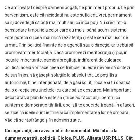
Ce am învăţat despre oamenii bogaţi, fie prin merit propriu, fie prin
parvenitism, este că niciodată nu este suficient, vrei, permament,
să îţi dovedeşti că poţi mai mult sau că încă poţi. Nu cred într-o
pensionare timpurie a celor care au muls, până acum, sistemul.
Este poteca cu cea mai mică rezistenţă şi este cea mai uşor de
urmat. Prin politică, înainte de o agendă sau o direcţie, ar trebui să
promovăm meritocraţia. Dacă promovezi meritocraţia şi pui, în
locurile importante, oameni pregătiţi, indiferent de culoarea
politică, aceia vor face ceea ce trebuie, nu este nevoie să dictezi
de sus în jos, să găseşti soluţiile la absolut tot. Le poţi lăsa
autonomie, bine intenţionată, de a găsi soluţii locale şi tu doar să
dai o direcţie sau uneltele, cu care să se descurce. Mai important
decât atât, a planifica este să ştii ce au făcut alţii, pentru că
suntem o democraţie tânără, apoi să te apuci de treabă, În afaceri,
se zice că ideile sunt ieftine şi că implementarea lor ne omoară.
Văd că se răsfrânge şi în administraţie.
Cu siguran
ţă
, am avea multe de comentat. M
ă
întorc la
dumneavoastr
ă
, politic
ă
, Ciolo
ş
, PLUS, Alian
ţ
a USR PLUS. Cât