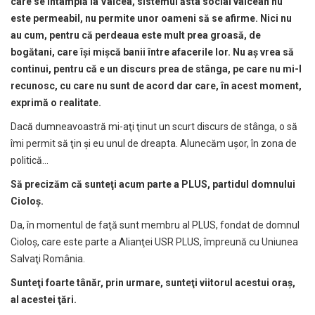
care se întâmpl
ă
la Vâlcea, sistemul
ă
sta social vâlcean nu
este permeabil, nu permite unor oameni s
ă
se afirme. Nici nu
au cum, pentru c
ă
perdeaua este mult prea groas
ă
, de
bog
ă
tani, care î
ş
i mi
ş
c
ă
banii între afacerile lor. Nu a
ş
vrea s
ă
continui, pentru c
ă
e un discurs prea de stânga, pe care nu mi-l
recunosc, cu care nu sunt de acord dar care, în acest moment,
exprim
ă
o realitate.
Dacă dumneavoastră mi-aţi ţinut un scurt discurs de stânga, o să
îmi permit să ţin şi eu unul de dreapta. Alunecăm uşor, în zona de
politică…
S
ă
preciz
ă
m c
ă
sunte
ţ
i acum parte a PLUS, partidul domnului
Ciolo
ş
.
Da, în momentul de faţă sunt membru al PLUS, fondat de domnul
Cioloş, care este parte a Alianţei USR PLUS, împreună cu Uniunea
Salvaţi România.
Sunte
ţ
i foarte tân
ă
r, prin urmare, sunte
ţ
i viitorul acestui ora
ş
,
al acestei
ţă
ri.