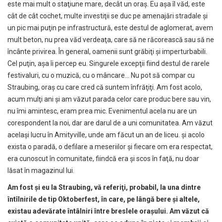
este mai mult o staţiune mare, decât un oraş. Eu aşa îl văd, este
cât de cât cochet, multe investiţii se duc pe amenajări stradale şi
un pic mai puţin pe infrastructură, este destul de aglomerat, avem
mult beton, nu prea văd verdeaţa, care să ne răcorească sau să ne
încânte privirea. În general, oamenii sunt grăbiţi şi imperturbabili.
Cel puţin, aşa îi percep eu. Singurele excepţii fiind destul de rarele
festivaluri, cu o muzică, cu o mâncare… Nu pot să compar cu
Straubing, oraş cu care cred că suntem înfrăţiţi. Am fost acolo,
acum mulţi ani şi am văzut parada celor care produc bere sau vin,
nu îmi amintesc, eram prea mic. Evenimentul acela nu are un
corespondent la noi, dar are darul de a uni comunitatea. Am văzut
acelaşi lucru în Amityville, unde am făcut un an de liceu. şi acolo
exista o paradă, o defilare a meseriilor şi fiecare om era respectat,
era cunoscut în comunitate, fiindcă era şi scos în faţă, nu doar
lăsat în magazinul lui.
Am fost
ş
i eu la Straubing, v
ă
referi
ţ
i, probabil, la una dintre
întîlnirile de tip Oktoberfest, în care, pe lâng
ă
bere
ş
i altele,
existau adev
ă
rate întâlniri între breslele ora
ş
ului. Am v
ă
zut c
ă