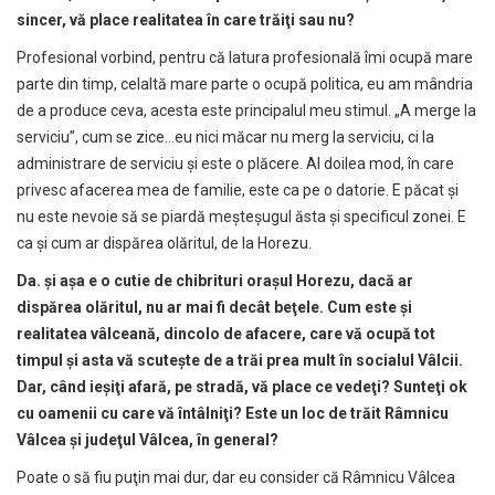
sincer, v
ă
place realitatea în care tr
ă
i
ţ
i sau nu?
Profesional vorbind, pentru că latura profesională îmi ocupă mare
parte din timp, celaltă mare parte o ocupă politica, eu am mândria
de a produce ceva, acesta este principalul meu stimul. „A merge la
serviciu”, cum se zice…eu nici măcar nu merg la serviciu, ci la
administrare de serviciu şi este o plăcere. Al doilea mod, în care
privesc afacerea mea de familie, este ca pe o datorie. E păcat şi
nu este nevoie să se piardă meşteşugul ăsta şi specificul zonei. E
ca şi cum ar dispărea olăritul, de la Horezu.
Da.
ş
i a
ş
a e o cutie de chibrituri ora
ş
ul Horezu, dac
ă
ar
disp
ă
rea ol
ă
ritul, nu ar mai fi decât be
ţ
ele. Cum este
ş
i
realitatea vâlcean
ă
, dincolo de afacere, care v
ă
ocup
ă
tot
timpul
ş
i asta v
ă
scute
ş
te de a tr
ă
i prea mult în socialul Vâlcii.
Dar, când ie
ş
i
ţ
i afar
ă
, pe strad
ă
, v
ă
place ce vede
ţ
i? Sunte
ţ
i ok
cu oamenii cu care v
ă
întâlni
ţ
i? Este un loc de tr
ă
it Râmnicu
Vâlcea
ş
i jude
ţ
ul Vâlcea, în general?
Poate o să fiu puţin mai dur, dar eu consider că Râmnicu Vâlcea