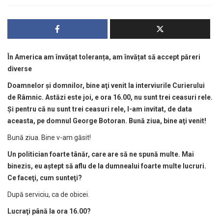
În America am învățat toleranța, am învățat să accept păreri
diverse
Doamnelor
ş
i domnilor, bine a
ţ
i venit la interviurile Curierului
de Râmnic. Ast
ă
zi este joi, e ora 16.00, nu sunt trei ceasuri rele.
Ş
i pentru c
ă
nu sunt trei ceasuri rele, l-am invitat, de data
aceasta, pe domnul George Botoran. Bun
ă
ziua, bine a
ţ
i venit!
Bună ziua. Bine v-am găsit!
Un politician foarte tân
ă
r, care are s
ă
ne spun
ă
multe. Mai
binezis, eu a
ş
tept s
ă
aflu de la dumnealui foarte multe lucruri.
Ce face
ţ
i, cum sunte
ţ
i?
După serviciu, ca de obicei.
Lucra
ţ
i pân
ă
la ora 16.00?