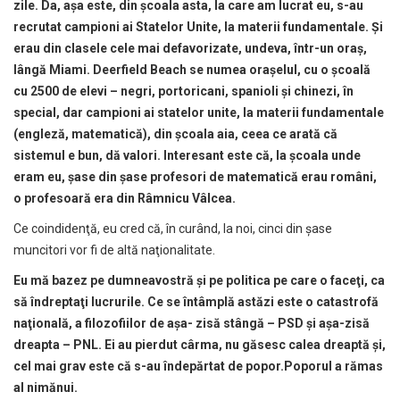
zile. Da, a
ş
a este, din
ş
coala asta, la care am lucrat eu, s-au
recrutat campioni ai Statelor Unite, la materii fundamentale.
Ş
i
erau din clasele cele mai defavorizate, undeva, într-un ora
ş
,
lâng
ă
Miami. Deerfield Beach se numea ora
ş
elul, cu o
ş
coal
ă
cu 2500 de elevi – negri, portoricani, spanioli
ş
i chinezi, în
special, dar campioni ai statelor unite, la materii fundamentale
(englez
ă
, matematic
ă
), din
ş
coala aia, ceea ce arat
ă
c
ă
sistemul e bun, d
ă
valori. Interesant este c
ă
, la
ş
coala unde
eram eu,
ş
ase din
ş
ase profesori de matematic
ă
erau români,
o profesoar
ă
era din Râmnicu Vâlcea.
Ce coindidenţă, eu cred că, în curând, la noi, cinci din şase
muncitori vor fi de altă naţionalitate.
Eu m
ă
bazez pe dumneavostr
ă
ş
i pe politica pe care o face
ţ
i, ca
s
ă
îndrepta
ţ
i lucrurile. Ce se întâmpl
ă
ast
ă
zi este o catastrof
ă
na
ţ
ional
ă
, a filozofiilor de a
ş
a- zis
ă
stâng
ă
– PSD
ş
i a
ş
a-zis
ă
dreapta – PNL. Ei au pierdut cârma, nu g
ă
sesc calea dreapt
ă
ş
i,
cel mai grav este c
ă
s-au îndep
ă
rtat de popor.Poporul a r
ă
mas
al nim
ă
nui.