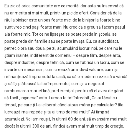
Eu zic că orice comunitate are ce merită, dar asta nu însemnă că
nu ar merita şi mai mult, printr-un pic de efort. Consider că de la
rău la binişor este un pas foarte mic, de la binişor la foarte bine
sunt vreo cinci paşi foarte mari. Nu cred că e greu să facem pasul
ăla foarte mic. Tot ce ne lipseşte se poate preda în şcoală, se
poate preda din familie sau se poate învăţa. Eu, ca autodidact,
petrec o oră sau două, pe zi, acumulând lucruri noi, pe care nu le
ştiam înainte, indiferent de domeniu – despre film, despre artă,
despre industrie, despre tehnică, cum se fabrică un lucru, cum se
învârte un mecanism, cum creează un individ valoare, cum îşi
refinanţează împrumutul la casă, ca să o modernizeze, să o vândă
şi să îşi plătească la loc împrumutul, cum şi-a negociat
rambursarea mai ieftină, preferenţial, pentru că el avea de gând
să facă „ingineria” asta. Lumea te tot întreabă „Ce ai făcut cu
timpul, pe care ţi l-ai eliberat când ai pus mâna pe calculator? ăla
lucrează mai repede şi tu ai timp de mai mult!” Ai timp să
acumulezi. Noi am reuşit, în ultimii 60 de ani, să avansăm mai mult
decât în ultimii 300 de ani, fiindcă avem mai mult timp de creaţie.