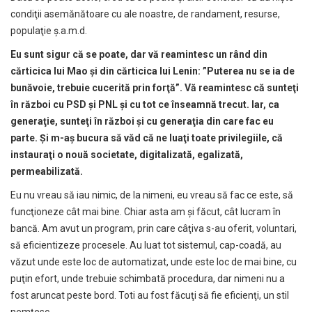
condiţii asemănătoare cu ale noastre, de randament, resurse,
populaţie ş.a.m.d.
Eu sunt sigur c
ă
se poate, dar v
ă
reamintesc un rând din
c
ă
rticica lui Mao
ş
i din c
ă
rticica lui Lenin: ”Puterea nu se ia de
bun
ă
voie, trebuie cucerit
ă
prin for
ţă
”. V
ă
reamintesc c
ă
sunte
ţ
i
în r
ă
zboi cu PSD
ş
i PNL
ş
i cu tot ce înseamn
ă
trecut. Iar, ca
genera
ţ
ie, sunte
ţ
i în r
ă
zboi
ş
i cu genera
ţ
ia din care fac eu
parte.
Ş
i m-a
ş
bucura s
ă
v
ă
d c
ă
ne lua
ţ
i toate privilegiile, c
ă
instaura
ţ
i o nou
ă
societate, digitalizat
ă
, egalizat
ă
,
permeabilizat
ă
.
Eu nu vreau să iau nimic, de la nimeni, eu vreau să fac ce este, să
funcţioneze cât mai bine. Chiar asta am şi făcut, cât lucram în
bancă. Am avut un program, prin care câţiva s-au oferit, voluntari,
să eficientizeze procesele. Au luat tot sistemul, cap-coadă, au
văzut unde este loc de automatizat, unde este loc de mai bine, cu
puţin efort, unde trebuie schimbată procedura, dar nimeni nu a
fost aruncat peste bord. Toti au fost făcuţi să fie eficienţi, un stil