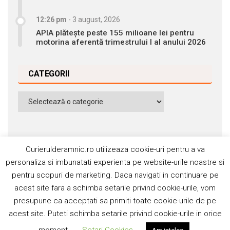
12:26 pm
-
3 august, 2026
APIA plătește peste 155 milioane lei pentru
motorina aferentă trimestrului I al anului 2026
CATEGORII
Categorii
Curierulderamnic.ro utilizeaza cookie-uri pentru a va
personaliza si imbunatati experienta pe website-urile noastre si
pentru scopuri de marketing. Daca navigati in continuare pe
Contact
Publicitate
Abonamente
acest site fara a schimba setarile privind cookie-urile, vom
Politica de cookie
Termeni si condiţii
presupune ca acceptati sa primiti toate cookie-urile de pe
acest site. Puteti schimba setarile privind cookie-urile in orice
©2006-2020 Silviu Popescu. Toate drepturile rezervate. ISSN: