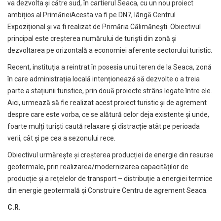
va dezvolta și către sud, în cartierul Seaca, cu un nou proiect
ambițios al PrimărieiAcesta va fi pe DN7, lângă Centrul
Expozițional și va fi realizat de Primăria Călimănești. Obiectivul
principal este creșterea numărului de turiști din zonă și
dezvoltarea pe orizontală a economiei aferente sectorului turistic.
Recent, instituția a reintrat în posesia unui teren de la Seaca, zonă
în care administrația locală intenționează să dezvolte o a treia
parte a stațiunii turistice, prin două proiecte strâns legate între ele.
Aici, urmează să fie realizat acest proiect turistic și de agrement
despre care este vorba, ce se alătură celor deja existente și unde,
foarte mulți turiști caută relaxare și distracție atât pe perioada
verii, cât și pe cea a sezonului rece.
Obiectivul urmărește și creșterea producției de energie din resurse
geotermale, prin realizarea/modernizarea capacităților de
producție și a rețelelor de transport – distribuție a energiei termice
din energie geotermală și Construire Centru de agrement Seaca.
C.R.