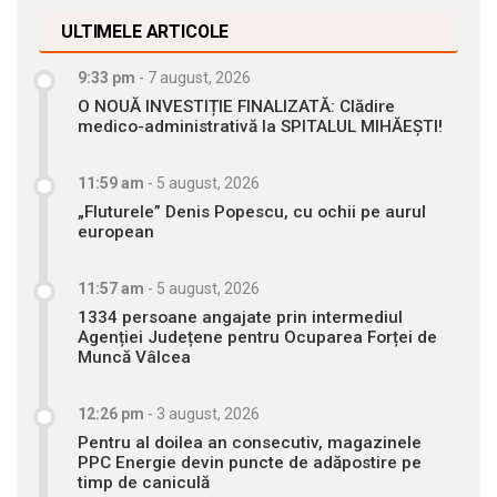
ULTIMELE ARTICOLE
9:33 pm
-
7 august, 2026
O NOUĂ INVESTIȚIE FINALIZATĂ: Clădire
medico-administrativă la SPITALUL MIHĂEȘTI!
11:59 am
-
5 august, 2026
„Fluturele” Denis Popescu, cu ochii pe aurul
european
11:57 am
-
5 august, 2026
1334 persoane angajate prin intermediul
Agenției Județene pentru Ocuparea Forței de
Muncă Vâlcea
12:26 pm
-
3 august, 2026
Pentru al doilea an consecutiv, magazinele
PPC Energie devin puncte de adăpostire pe
timp de caniculă