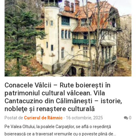
Conacele Vâlcii – Rute boiereşti în
patrimoniul cultural vâlcean. Vila
Cantacuzino din Călimăneşti – istorie,
nobleţe şi renaştere culturală
Postat de
Curierul de Râmnic
-
16 octombrie, 2025
0
Pe Valea Oltului, la poalele Carpaţilor, se află o reşedinţă
boierească ce a traversat vremurile cu o poveste plină de…