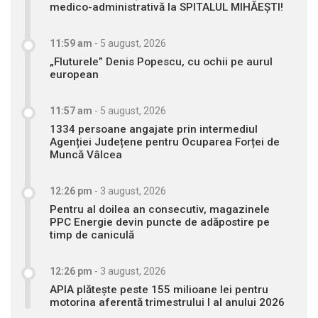
medico-administrativă la SPITALUL MIHĂEȘTI!
11:59 am
-
5 august, 2026
„Fluturele” Denis Popescu, cu ochii pe aurul
european
11:57 am
-
5 august, 2026
1334 persoane angajate prin intermediul
Agenției Județene pentru Ocuparea Forței de
Muncă Vâlcea
12:26 pm
-
3 august, 2026
Pentru al doilea an consecutiv, magazinele
PPC Energie devin puncte de adăpostire pe
timp de caniculă
12:26 pm
-
3 august, 2026
APIA plătește peste 155 milioane lei pentru
motorina aferentă trimestrului I al anului 2026