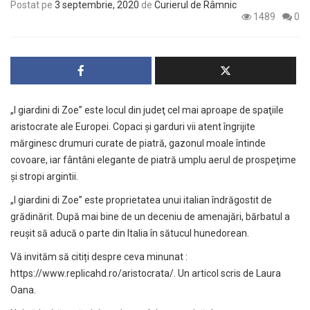
Postat pe
3 septembrie, 2020
de
Curierul de Râmnic
1489
0
„I giardini di Zoe” este locul din judeţ cel mai aproape de spaţiile
aristocrate ale Europei. Copaci şi garduri vii atent îngrijite
mărginesc drumuri curate de piatră, gazonul moale întinde
covoare, iar fântâni elegante de piatră umplu aerul de prospeţime
şi stropi argintii.
„I giardini di Zoe” este proprietatea unui italian îndrăgostit de
grădinărit. După mai bine de un deceniu de amenajări, bărbatul a
reuşit să aducă o parte din Italia în sătucul hunedorean.
Vă invităm să citiți despre ceva minunat :
https://www.replicahd.ro/aristocrata/
. Un articol scris de Laura
Oana.