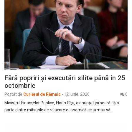
Fără popriri şi executări silite până în 25
octombrie
Postat de
Curierul de Râmnic
-
12 iunie, 2020
0
Ministrul Finanţelor Publice, Florin Cîţu, a anunţat joi seară că o
parte dintre măsurile de relaxare economică ce urmau să…