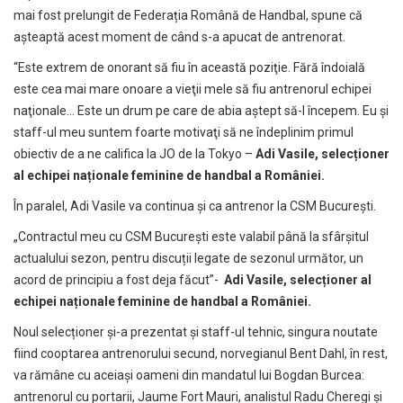
mai fost prelungit de Federația Română de Handbal, spune că
așteaptă acest moment de când s-a apucat de antrenorat.
“Este extrem de onorant să fiu în această poziţie. Fără îndoială
este cea mai mare onoare a vieţii mele să fiu antrenorul echipei
naţionale… Este un drum pe care de abia aştept să-l începem. Eu şi
staff-ul meu suntem foarte motivaţi să ne îndeplinim primul
obiectiv de a ne califica la JO de la Tokyo –
Adi Vasile, selecționer
al echipei naționale feminine de handbal a României.
În paralel, Adi Vasile va continua și ca antrenor la CSM București.
„Contractul meu cu CSM București este valabil până la sfârșitul
actualului sezon, pentru discuții legate de sezonul următor, un
acord de principiu a fost deja făcut”-
Adi Vasile, selecționer al
echipei naționale feminine de handbal a României.
Noul selecționer și-a prezentat și staff-ul tehnic, singura noutate
fiind cooptarea antrenorului secund, norvegianul Bent Dahl, în rest,
va rămâne cu aceiași oameni din mandatul lui Bogdan Burcea:
antrenorul cu portarii, Jaume Fort Mauri, analistul Radu Cheregi și