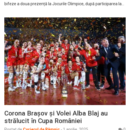
bifeze a doua prezență la Jocurile Olimpice, după participarea la…
Corona Brașov și Volei Alba Blaj au
strălucit în Cupa României
Postat de
Curierul de Râmnic
-
1 aprilie, 2025
0