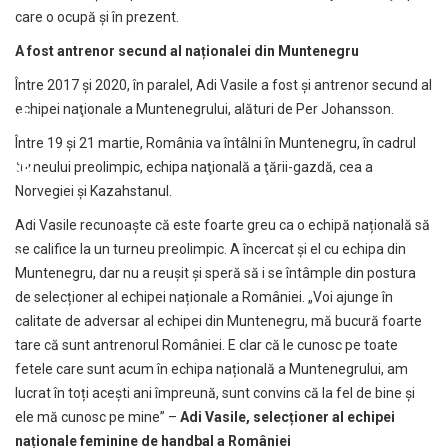
care o ocupă şi în prezent.
A fost antrenor secund al naționalei din Muntenegru
Între 2017 și 2020, în paralel, Adi Vasile a fost şi antrenor secund al
echipei naţionale a Muntenegrului, alături de Per Johansson.
Între 19 și 21 martie, România va întâlni în Muntenegru, în cadrul
turneului preolimpic, echipa naţională a ţării-gazdă, cea a
Norvegiei şi Kazahstanul.
Adi Vasile recunoaște că este foarte greu ca o echipă națională să
se califice la un turneu preolimpic. A încercat și el cu echipa din
Muntenegru, dar nu a reușit și speră să i se întâmple din postura
de selecționer al echipei naționale a României. „Voi ajunge în
calitate de adversar al echipei din Muntenegru, mă bucură foarte
tare că sunt antrenorul României. E clar că le cunosc pe toate
fetele care sunt acum în echipa națională a Muntenegrului, am
lucrat în toți acești ani împreună, sunt convins că la fel de bine și
ele mă cunosc pe mine” –
Adi Vasile, selecționer al echipei
naționale feminine de handbal a României