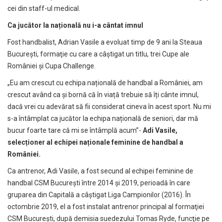
cei din staff-ul medical.
Ca jucător la națională nu i-a cântat imnul
Fost handbalist, Adrian Vasile a evoluat timp de 9 ani la Steaua
Bucureşti, formaţie cu care a câştigat un titlu, trei Cupe ale
României şi Cupa Challenge.
„Eu am crescut cu echipa națională de handbal a României, am
crescut având ca și bornă că în viață trebuie să îți cânte imnul,
dacă vrei cu adevărat să fii considerat cineva în acest sport. Nu mi
s-a întâmplat ca jucător la echipa națională de seniori, dar mă
bucur foarte tare că mi se întâmplă acum”-
Adi Vasile,
selecționer al echipei naționale feminine de handbal a
României.
Ca antrenor, Adi Vasile, a fost secund al echipei feminine de
handbal CSM Bucureşti între 2014 şi 2019, perioadă în care
gruparea din Capitală a câştigat Liga Campionilor (2016). În
octombrie 2019, el a fost instalat antrenor principal al formaţiei
CSM Bucureşti, după demisia suedezului Tomas Ryde, funcţie pe