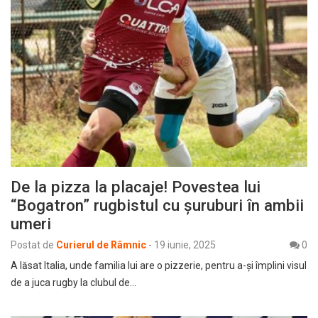
De la pizza la placaje! Povestea lui
“Bogatron” rugbistul cu șuruburi în ambii
umeri
Postat de
Curierul de Râmnic
-
19 iunie, 2025
0
A lăsat Italia, unde familia lui are o pizzerie, pentru a-și împlini visul
de a juca rugby la clubul de…