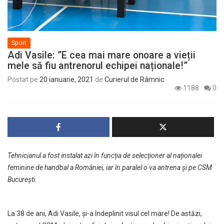
Sport
Adi Vasile: ”E cea mai mare onoare a vieții
mele să fiu antrenorul echipei naționale!”
Postat pe
20 ianuarie, 2021
de
Curierul de Râmnic
1188
0
Tehnicianul a fost instalat azi în funcția de selecționer al naționalei
feminine de handbal a României, iar în paralel o va antrena și pe CSM
București.
La 38 de ani, Adi Vasile, și-a îndeplinit visul cel mare! De astăzi,