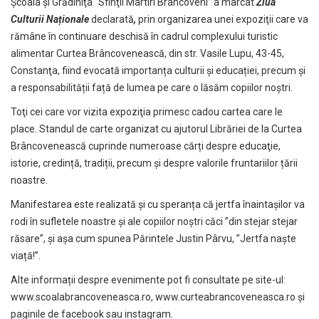
Şcoala şi Grădiniţa “Sfinţii Martiri Brâncoveni” a marcat
Ziua
Culturii Naționale
declarată
,
prin organizarea unei expoziţii care va
rămâne în continuare deschisă în cadrul complexului turistic
alimentar Curtea Brâncovenească, din str. Vasile Lupu, 43-45,
Constanţa, fiind evocată importanța culturii şi educației, precum şi
a responsabilității față de lumea pe care o lăsăm copiilor noștri.
Toţi cei care vor vizita expoziţia primesc cadou cartea care le
place. Standul de carte organizat cu ajutorul Librăriei de la Curtea
Brâncovenească cuprinde numeroase cărți despre educaţie,
istorie, credință, tradiții, precum şi despre valorile fruntariilor țării
noastre.
Manifestarea este realizată și cu speranța că jertfa înaintașilor va
rodi în sufletele noastre și ale copiilor noștri căci ”din stejar stejar
răsare”, și așa cum spunea Părintele Justin Pârvu, ”Jertfa naște
viață!”.
Alte informații despre evenimente pot fi consultate pe site-ul:
www.scoalabrancoveneasca.ro
,
www.curteabrancoveneasca.ro
şi
paginile de facebook sau instagram.