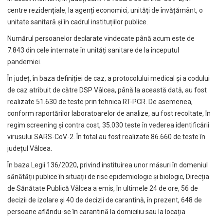
centre rezidențiale, la agenți economici, unități de învățământ, o
unitate sanitară și în cadrul instituțiilor publice.
Numărul persoanelor declarate vindecate până acum este de
7.843 din cele internate în unități sanitare de la începutul
pandemiei.
În județ, în baza definiției de caz, a protocolului medical și a codului
de caz atribuit de către DSP Vâlcea, până la această dată, au fost
realizate 51.630 de teste prin tehnica RT-PCR. De asemenea,
conform raportărilor laboratoarelor de analize, au fost recoltate, în
regim screening și contra cost, 35.030 teste în vederea identificării
virusului SARS-CoV-2. În total au fost realizate 86.660 de teste în
județul Vâlcea.
În baza Legii 136/2020, privind instituirea unor măsuri în domeniul
sănătății publice în situații de risc epidemiologic și biologic, Direcția
de Sănătate Publică Vâlcea a emis, în ultimele 24 de ore, 56 de
decizii de izolare și 40 de decizii de carantină, în prezent, 648 de
persoane aflându-se în carantină la domiciliu sau la locația