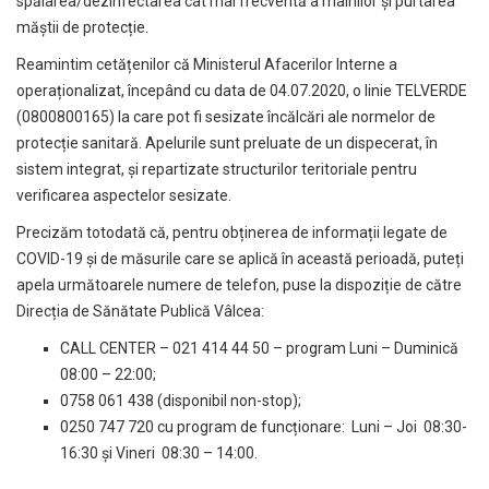
spălarea/dezinfectarea cât mai frecventă a mâinilor și purtarea
măștii de protecție.
Reamintim cetățenilor că Ministerul Afacerilor Interne a
operaționalizat, începând cu data de 04.07.2020, o linie TELVERDE
(0800800165) la care pot fi sesizate încălcări ale normelor de
protecție sanitară. Apelurile sunt preluate de un dispecerat, în
sistem integrat, și repartizate structurilor teritoriale pentru
verificarea aspectelor sesizate.
Precizăm totodată că, pentru obținerea de informații legate de
COVID-19 și de măsurile care se aplică în această perioadă, puteți
apela următoarele numere de telefon, puse la dispoziție de către
Direcția de Sănătate Publică Vâlcea:
CALL CENTER – 021 414 44 50 – program Luni – Duminică
08:00 – 22:00;
0758 061 438 (disponibil non-stop);
0250 747 720 cu program de funcționare: Luni – Joi 08:30-
16:30 și Vineri 08:30 – 14:00.