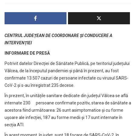
CENTRUL JUDEȚEAN DE COORDONARE ȘI CONDUCERE A
INTERVENȚIEI
INFORMARE DE PRESĂ
Potrivit datelor Direcției de Sănătate Publică, pe teritoriul județului
Vâlcea, de la începutul pandemiei și până în prezent, au fost
confirmate 13.507 cazuri de persoane infectate cu virusul SARS-
CoV-2 și s-au înregistrat 235 decese.
În prezent, în unitățile sanitare dedicate din județul Vâlcea se află
internate 230 persoane confirmate pozitiv, starea de sănătate a
acestora fiind următoarea: 26 sunt asimptomatice și cu forme
ușoare ale infecției, 187 au forme medii și 17 sunt internate în
secția ATI.
În acest moment, în județ, sunt 18 focare de SARS-CoV-2, în