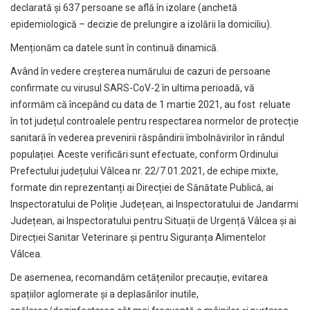
declarată și 637 persoane se află în izolare (anchetă
epidemiologică – decizie de prelungire a izolării la domiciliu).
Menționăm ca datele sunt în continuă dinamică.
Având în vedere creșterea numărului de cazuri de persoane
confirmate cu virusul SARS-CoV-2 în ultima perioadă, vă
informăm că începând cu data de 1 martie 2021, au fost reluate
în tot județul controalele pentru respectarea normelor de protecție
sanitară în vederea prevenirii răspândirii îmbolnăvirilor în rândul
populației. Aceste verificări sunt efectuate, conform Ordinului
Prefectului județului Vâlcea nr. 22/7.01.2021, de echipe mixte,
formate din reprezentanți ai Direcției de Sănătate Publică, ai
Inspectoratului de Poliție Județean, ai Inspectoratului de Jandarmi
Județean, ai Inspectoratului pentru Situații de Urgență Vâlcea și ai
Direcției Sanitar Veterinare și pentru Siguranța Alimentelor
Vâlcea.
De asemenea, recomandăm cetățenilor precauție, evitarea
spațiilor aglomerate și a deplasărilor inutile,