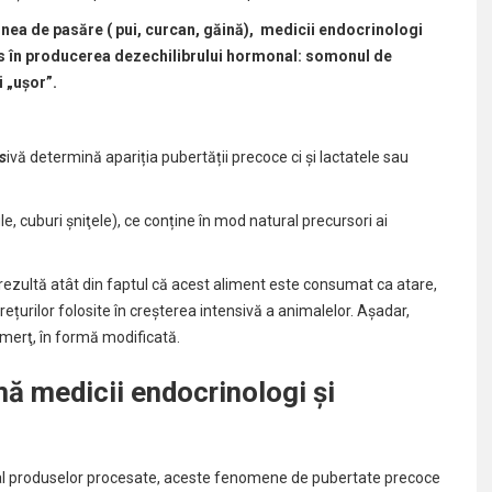
nea de pasăre ( pui, curcan, găină), medicii endocrinologi
mens în producerea dezechilibrului hormonal: somonul de
i „uşor”.
s
ivă determină apariția pubertății precoce ci şi lactatele sau
e, cuburi şniţele), ce conține în mod natural precursori ai
i rezultă atât din faptul că acest aliment este consumat ca atare,
ețurilor folosite în creșterea intensivă a animalelor. Așadar,
omerţ, în formă modificată.
rmă medicii endocrinologi şi
 al produselor procesate, aceste fenomene de pubertate precoce