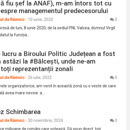
ă fiu șef la ANAF), m-am întors tot cu
Despre managementul predecesorului
rul de Râmnic
-
10 iunie, 2020
0
presă de luni, 8 iunie 2020, de la sediul PNL Valcea, domnul Virgil
datul la funcția…
 lucru a Biroului Politic Județean a fost
 astăzi la #Bălcești, unde ne-am
 toți reprezentanții zonali
rul de Râmnic
-
26 iulie, 2022
0
ele organizatorice, am venit în această zonă cu o veste de care
ală avea mare nevoie: a…
ez Schimbarea
rul de Râmnic
-
30 noiembrie, 2024
0
e milioane de români care votează. Să spun direct, toți