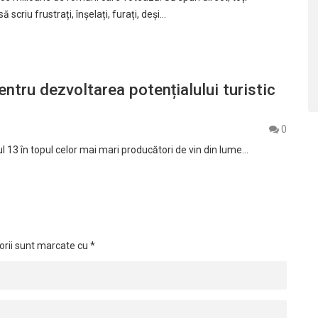
ă scriu frustrați, înșelați, furați, deși…
entru dezvoltarea potențialului turistic
0
ul 13 în topul celor mai mari producători de vin din lume…
orii sunt marcate cu
*