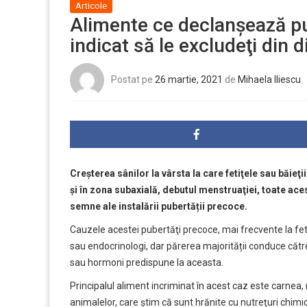
Articole
Alimente ce declanşează pu
indicat să le excludeţi din di
Postat pe
26 martie, 2021
de
Mihaela Iliescu
Creșterea sânilor la vârsta la care fetiţele sau băieţii
și în zona subaxială, debutul menstruaţiei, toate aces
semne ale instalării pubertății precoce.
Cauzele acestei pubertăţi precoce, mai frecvente la feti
sau endocrinologi, dar părerea majorității conduce cătr
sau hormoni predispune la aceasta.
Principalul aliment incriminat în acest caz este carnea,
animalelor, care știm că sunt hrănite cu nutreţuri chimi