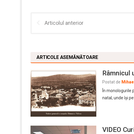
Articolul anterior
ARTICOLE ASEMĂNĂTOARE
Râmnicul u
Postat de
Mihael
În monologurile p
natal, unde își p
VIDEO Cur