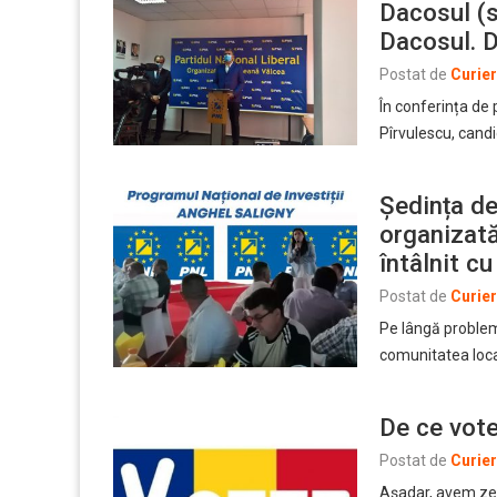
Dacosul (s
Dacosul. 
Postat de
Curie
În conferința de 
Pîrvulescu, candi
Ședința de
organizată
întâlnit cu
Postat de
Curie
Pe lângă problem
comunitatea loc
De ce vot
Postat de
Curie
Așadar, avem zec