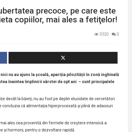
bertatea precoce, pe care este
eta copiilor, mai ales a fetiţelor!
3320
0
 nici nu au ajuns la școală, apariția pilozității în zonă inghinală
tea înaintea împlinirii vârstei de opt ani – sunt principalele
țe decât la băieți, nu au fost pe deplin elucidate de cercetători
e concluzia că alimentaţia hiperprocesată şi plină de adaosuri
 mai ales cea provenită din fermele de creștere intensivă a
ce şi hormoni, pentru o dezvoltare rapidă.