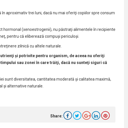
ză în aproximativ trei luni, dacă nu mai oferiţi copiilor spre consum
ect hormonal (xenoestrogenii), nu păstraţi alimentele în recipiente
ngheţ, pentru că eliberează compuşi periculoşi.
reţinere zilnică cu altele naturale.
utrienţi şi potrivite pentru organism, de aceea nu oferiţi
impului sau zonei în care trăiţi, dacă nu sunteţi siguri că
aţiei sunt diversitatea, cantitatea moderată şi calitatea maximă,
l şi alternative naturale.
Share: