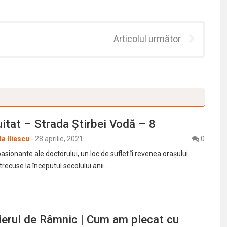
Articolul următor
itat – Strada Știrbei Vodă – 8
a Iliescu
-
28 aprilie, 2021
0
asionante ale doctorului, un loc de suflet îi revenea orașului
etrecuse la începutul secolului anii…
ierul de Râmnic | Cum am plecat cu