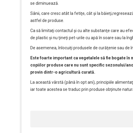
se diminuează.
Sânii, care cresc atât la fetiţe, cât şi la băieţi,regresea
astfel de produse.
Ca să limitaţi contactul şi cu alte substanţe care au ef
de plastic şi nu ţineţi pet-urile cu apă în soare sau la î
De asemenea, înlocuiţi produsele de curăţenie sau de înt
Este foarte important ca vegetalele să fie bogate în n
copiilor produse care nu sunt specific sezonului/anot
provin dintr-o agricultură curată.
La această vârstă (până în opt ani), principiile aliment
iar toate acestea se traduc prin produse obţinute natura