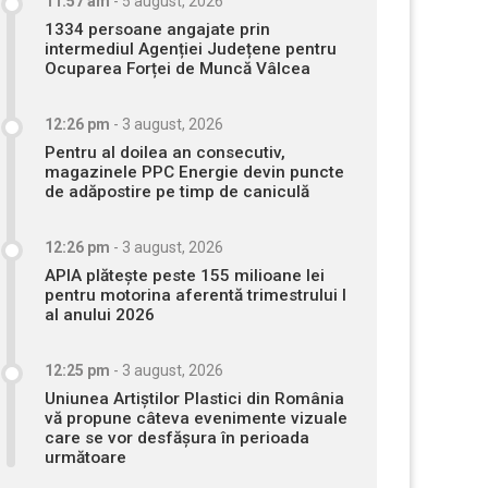
11:57 am
-
5 august, 2026
1334 persoane angajate prin
intermediul Agenției Județene pentru
Ocuparea Forței de Muncă Vâlcea
12:26 pm
-
3 august, 2026
Pentru al doilea an consecutiv,
magazinele PPC Energie devin puncte
de adăpostire pe timp de caniculă
12:26 pm
-
3 august, 2026
APIA plătește peste 155 milioane lei
pentru motorina aferentă trimestrului I
al anului 2026
12:25 pm
-
3 august, 2026
Uniunea Artiștilor Plastici din România
vă propune câteva evenimente vizuale
care se vor desfășura în perioada
următoare