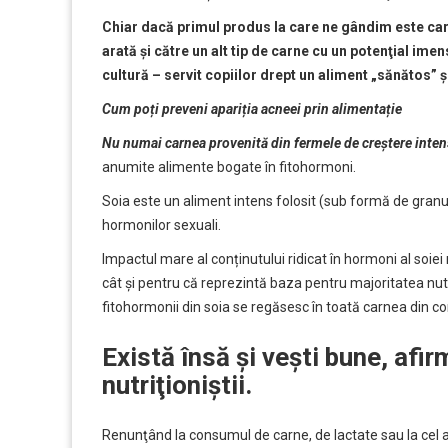
Chiar dacă primul produs la care ne gândim este car
arată și către un alt tip de carne cu un potenţial i
cultură – servit copiilor drept un aliment „sănătos” ş
Cum poți preveni apariția acneei prin alimentație
Nu numai carnea provenită din fermele de creștere inten
anumite alimente bogate în fitohormoni.
Soia este un aliment intens folosit (sub formă de granul
hormonilor sexuali.
Impactul mare al conținutului ridicat în hormoni al soie
cât şi pentru că reprezintă baza pentru majoritatea nutr
fitohormonii din soia se regăsesc în toată carnea din c
Există însă şi veşti bune, afi
nutriţioniştii.
Renunţând la consumul de carne, de lactate sau la cel