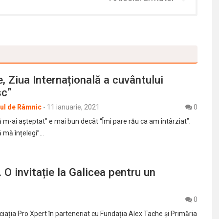
e, Ziua Internațională a cuvântului
sc”
rul de Râmnic
-
11 ianuarie, 2021
0
 m-ai așteptat” e mai bun decât “Îmi pare rău ca am întârziat”.
ă mă înțelegi”…
 O invitație la Galicea pentru un
0
ația Pro Xpert în parteneriat cu Fundația Alex Tache și Primăria