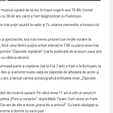
de muzică uşoară de la noi, în mare vogă în anii 70-80, Cornel
cu 28 de ani, când a fost diagnosticat cu Parkinson.
ce mai puţin auzită la radio şi Tv, uitarea oamenilor a început să
e și spectacole, era mai mereu prezent pe micile ecrane la
iind unul dintre puținii artiști tolerați la TVR cu părul ceva mai
printre “Zăpezile copilăriei” (carte publicată de al acum sase ani)
ă cu câteva decenii.
moasă parte a copilăriei (de la 4 la 7 ani) a trăit-o la Botoșani, la
 des și-a amintit toată viața de zăpezile de altădată de acolo și
u ani, a lansat cartea autobografică intitulată chiar „Zăpezile
solist de muzică ușoară. Pe când avea 11 ani a citit un anunț în
n piesa „Prinț și cerșetor”, după Mark Twain. Cum avea un frate
Doi ani de zile a durat „joaca de-a actorul”. Cu banii câștigați și-
 vreme a dormit cu ea în pat!