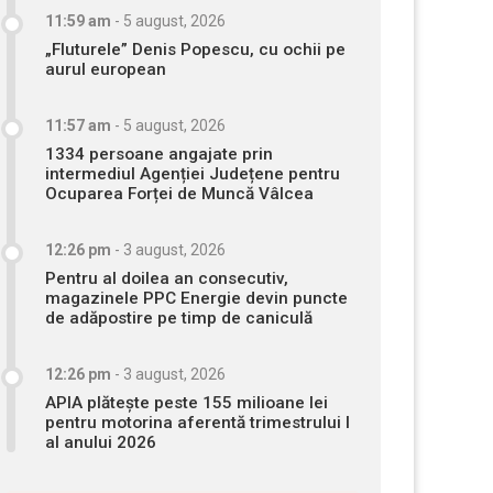
11:59 am
-
5 august, 2026
„Fluturele” Denis Popescu, cu ochii pe
aurul european
11:57 am
-
5 august, 2026
1334 persoane angajate prin
intermediul Agenției Județene pentru
Ocuparea Forței de Muncă Vâlcea
12:26 pm
-
3 august, 2026
Pentru al doilea an consecutiv,
magazinele PPC Energie devin puncte
de adăpostire pe timp de caniculă
12:26 pm
-
3 august, 2026
APIA plătește peste 155 milioane lei
pentru motorina aferentă trimestrului I
al anului 2026