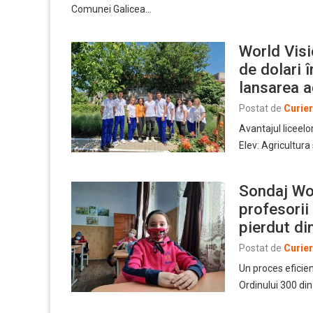
Comunei Galicea…
World Visi
de dolari 
lansarea a
Postat de
Curie
Avantajul liceel
Elev: Agricultura
Sondaj Wo
profesorii 
pierdut di
Postat de
Curie
Un proces eficien
Ordinului 300 di