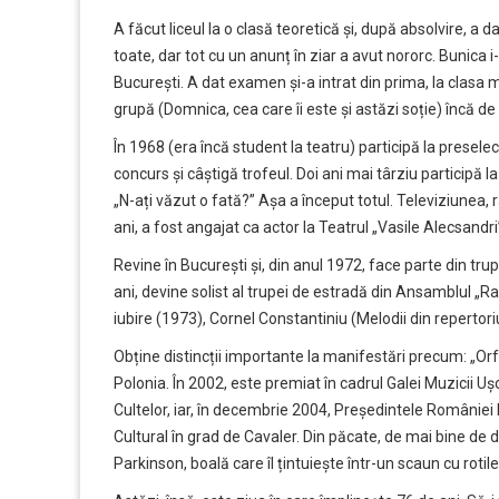
A făcut liceul la o clasă teoretică și, după absolvire, a 
toate, dar tot cu un anunț în ziar a avut nororc. Bunica i
București. A dat examen și-a intrat din prima, la clasa
grupă (Domnica, cea care îi este și astăzi soție) încă de 
În 1968 (era încă student la teatru) participă la preselec
concurs și câștigă trofeul. Doi ani mai târziu participă
„N-ați văzut o fată?” Așa a început totul. Televiziunea, r
ani, a fost angajat ca actor la Teatrul „Vasile Alecsandri”
Revine în București și, din anul 1972, face parte din trup
ani, devine solist al trupei de estradă din Ansamblul „
iubire (1973), Cornel Constantiniu (Melodii din repertori
Obține distincții importante la manifestări precum: „Orfeul
Polonia. În 2002, este premiat în cadrul Galei Muzicii Ușo
Cultelor, iar, în decembrie 2004, Președintele României I
Cultural în grad de Cavaler. Din păcate, de mai bine de 
Parkinson, boală care îl țintuiește într-un scaun cu rotile