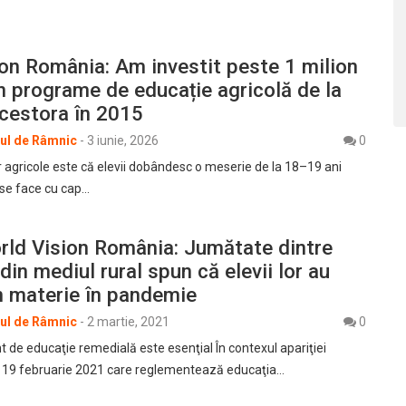
on România: Am investit peste 1 milion
în programe de educație agricolă de la
cestora în 2015
rul de Râmnic
-
3 iunie, 2026
0
or agricole este că elevii dobândesc o meserie de la 18–19 ani
 se face cu cap…
rld Vision România: Jumătate dintre
din mediul rural spun că elevii lor au
n materie în pandemie
rul de Râmnic
-
2 martie, 2021
0
t de educaţie remedială este esenţial În contexul apariţiei
n 19 februarie 2021 care reglementează educaţia…