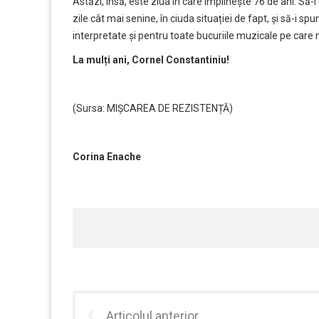
Astăzi, însă, este ziua în care împlinește 76 de ani. Să-i 
zile cât mai senine, în ciuda situației de fapt, și să-
interpretate și pentru toate bucuriile muzicale pe care 
La mulți ani, Cornel Constantiniu!
(Sursa: MIȘCAREA DE REZISTENȚĂ)
Corina Enache
Articolul anterior