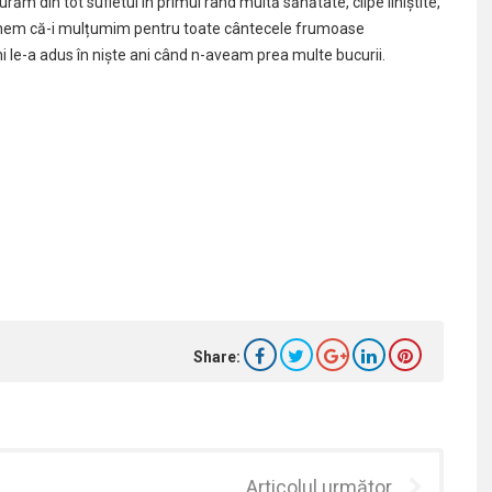
urăm din tot sufletul în primul rând multă sănătate, clipe liniștite,
i spunem că-i mulțumim pentru toate cântecele frumoase
ni le-a adus în niște ani când n-aveam prea multe bucurii.
Share:
Articolul următor