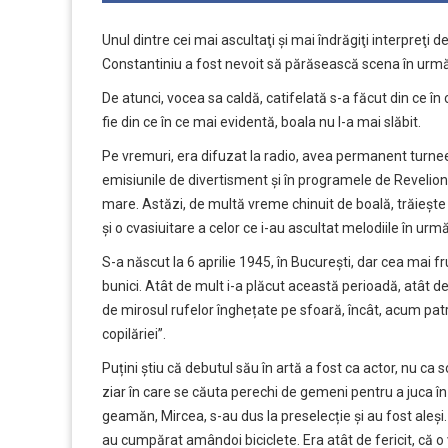
Unul dintre cei mai ascultaţi şi mai îndrăgiţi interpreţi 
Constantiniu a fost nevoit să părăsească scena în urmă 
De atunci, vocea sa caldă, catifelată s-a făcut din ce în 
fie din ce în ce mai evidentă, boala nu l-a mai slăbit.
Pe vremuri, era difuzat la radio, avea permanent turne
emisiunile de divertisment și în programele de Revelion, f
mare. Astăzi, de multă vreme chinuit de boală, trăieşte 
şi o cvasiuitare a celor ce i-au ascultat melodiile în urm
S-a născut la 6 aprilie 1945, în București, dar cea mai fru
bunici. Atât de mult i-a plăcut această perioadă, atât de
de mirosul rufelor înghețate pe sfoară, încât, acum patr
copilăriei”.
Puțini știu că debutul său în artă a fost ca actor, nu ca 
ziar în care se căuta perechi de gemeni pentru a juca î
geamăn, Mircea, s-au dus la preselecție și au fost aleși. 
au cumpărat amândoi biciclete. Era atât de fericit, că o