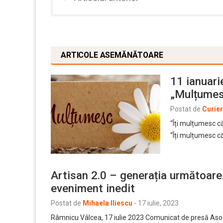
ARTICOLE ASEMĂNĂTOARE
11 ianuari
„Mulțume
Postat de
Curie
“Îți mulțumesc că
“Îți mulțumesc c
Artisan 2.0 – generația următoare.
eveniment inedit
Postat de
Mihaela Iliescu
-
17 iulie, 2023
Râmnicu Vâlcea, 17 iulie 2023 Comunicat de presă Asoci