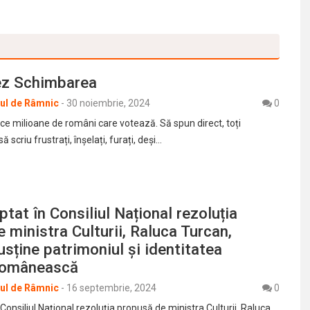
ez Schimbarea
rul de Râmnic
-
30 noiembrie, 2024
0
e milioane de români care votează. Să spun direct, toți
ă scriu frustrați, înșelați, furați, deși…
tat în Consiliul Național rezoluția
 ministra Culturii, Raluca Turcan,
usține patrimoniul și identitatea
 românească
rul de Râmnic
-
16 septembrie, 2024
0
Consiliul Național rezoluția propusă de ministra Culturii, Raluca