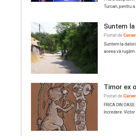
Turcan, pentru a 
Suntem la 
Postat de
Curie
Suntem la datori
aceea vă rugăm să
Timor ex 
Postat de
Curie
FRICA DIN OASE H
încredere. Victo