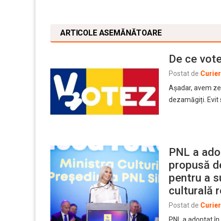
ARTICOLE ASEMĂNĂTOARE
De ce vot
Postat de
Curie
Așadar, avem zec
dezamăgiți. Evit s
PNL a adop
propusă de
pentru a s
culturală
Postat de
Curie
PNL a adoptat în 