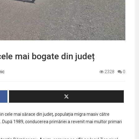
ele mai bogate din județ
nic
2328
0
in cele mai sărace din județ, populația migra masiv către
ă. După 1989, conducerea primăriei a revenit mai multor primari