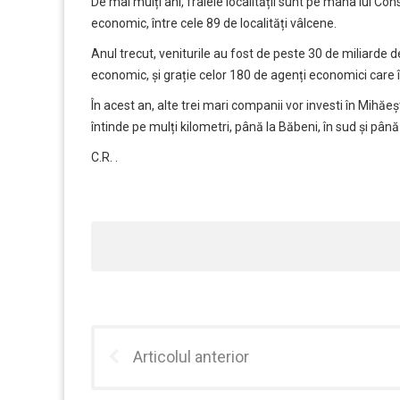
De mai mulți ani, frâiele localității sunt pe mâna lui C
economic, între cele 89 de localități vâlcene.
Anul trecut, veniturile au fost de peste 30 de miliarde de 
economic, și grație celor 180 de agenți economici care î
În acest an, alte trei mari companii vor investi în Mihăe
întinde pe mulți kilometri, până la Băbeni, în sud și până
C.R. .
Articolul anterior