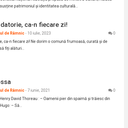
susține patrimoniul și identitatea culturală…
datorie, ca-n fiecare zi!
rul de Râmnic
-
10 iulie, 2023
0
e, ca-n fiecare zi! Ne dorim o comună frumoasă, curată și de
 fiți alături…
ossa
rul de Râmnic
-
7 iunie, 2021
0
enry David Thoreau : – Oamenii pier din spaimă şi trăiesc din
r Hugo: – Să…