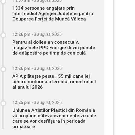
11:57 am
-
5 august, 2026
1334 persoane angajate prin
intermediul Agenției Județene pentru
Ocuparea Forței de Muncă Vâlcea
12:26 pm
-
3 august, 2026
Pentru al doilea an consecutiv,
magazinele PPC Energie devin puncte
de adăpostire pe timp de caniculă
12:26 pm
-
3 august, 2026
APIA plătește peste 155 milioane lei
pentru motorina aferentă trimestrului I
al anului 2026
12:25 pm
-
3 august, 2026
Uniunea Artiștilor Plastici din România
vă propune câteva evenimente vizuale
care se vor desfășura în perioada
următoare