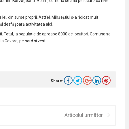
onstantin Bărzăgeanu. Acum, comuna se află pe locul 7 ca nivel
lei, din surse proprii. Astfel, Mihăeștiul s-a ridicat mult
și desfășoară activitatea aici.
ști. Totul, la populație de aproape 8000 de locuitori. Comuna se
 la Govora, pe nord și vest.
Share:
Articolul următor