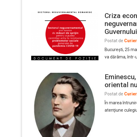
Criza econ
neguvernam
Guvernului
Postat de
Curie
București, 25 mar
va dărâma, într-
Eminescu, 
oriental n
Postat de
Curie
În marea întrunire
atenţiune culegiul