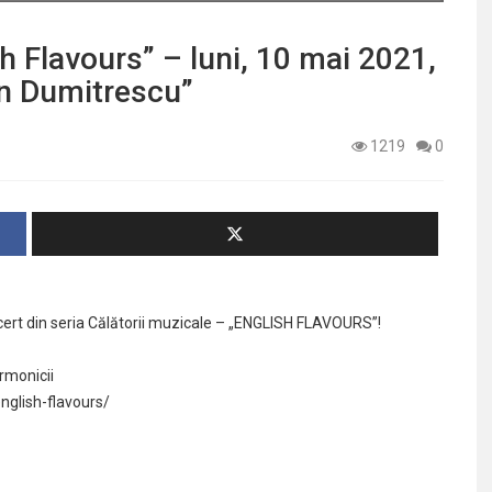
sh Flavours” – luni, 10 mai 2021,
on Dumitrescu”
1219
0
cert din seria Călătorii muzicale – „ENGLISH FLAVOURS”!
armonicii
nglish-
flavours/