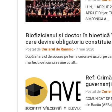
LUNI, 1 APRILIE
APRILIE Dirijor
SIMFONICĂ A…
Biofizicianul și doctor în bioetică
care devine obligatoriu constituie 
Postat de
Curierul de Râmnic
-
7 mai, 2020
După interviul de succes pe tema coronavirusului pe care
martie, bioeticianul revine cu alt…
Ref: Crimă 
guvernanți
Postat de
Curie
COMUNICAT DE PRE
din Bacău (AEBc),