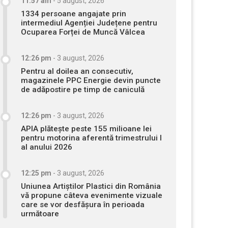
11:57 am
-
5 august, 2026
1334 persoane angajate prin
intermediul Agenției Județene pentru
Ocuparea Forței de Muncă Vâlcea
12:26 pm
-
3 august, 2026
Pentru al doilea an consecutiv,
magazinele PPC Energie devin puncte
de adăpostire pe timp de caniculă
12:26 pm
-
3 august, 2026
APIA plătește peste 155 milioane lei
pentru motorina aferentă trimestrului I
al anului 2026
12:25 pm
-
3 august, 2026
Uniunea Artiștilor Plastici din România
vă propune câteva evenimente vizuale
care se vor desfășura în perioada
următoare