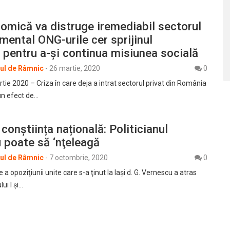
omică va distruge iremediabil sectorul
ental ONG-urile cer sprijinul
 pentru a-și continua misiunea socială
rul de Râmnic
-
26 martie, 2020
0
tie 2020 – Criza în care deja a intrat sectorul privat din România
un efect de…
conștiința națională: Politicianul
u poate să ‘nţeleagă
rul de Râmnic
-
7 octombrie, 2020
0
 a opoziţiunii unite care s-a ţinut la Iaşi d. G. Vernescu a atras
ui I şi…