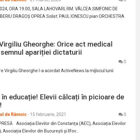
 2024, ORA 19.00, SALA LAHOVARI, RM. VÂLCEA SIMFONIC DE
: TIBERIU DRAGOȘ OPREA Solist: PAUL IONESCU pian ORCHESTRA
 Virgiliu Gheorghe: Orice act medical
semnul apariției dictaturii
0
 Virgiliu Gheorghe l-a acordat ActiveNews la mijlocul lunii
în educație! Elevii călcați în picioare de
!
rul de Râmnic
-
15 februarie, 2021
0
SĂ Asociația Elevilor din Constanța (AEC), Asociația Elevilor
 Asociația Elevilor din București și Ilfov…