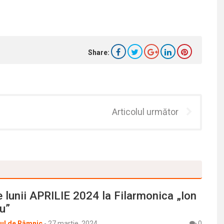
Share:
Articolul următor
 lunii APRILIE 2024 la Filarmonica „Ion
u”
rul de Râmnic
-
27 martie, 2024
0