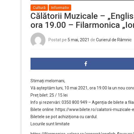
Cultură
Informativ
Călătorii Muzicale – „Engli
ora 19.00 – Filarmonica „I
Postat pe
5 mai, 2021
de
Curierul de Râmnic
Stimați melomani,
Vă așteptăm luni, 10 mai 2021, ora 19.00 la un nou con
Preț bilet: 25 / 15 lei
Info și rezervări: 0350 800 949 – Agenția de bilete a fil
Bilete online:
https://www.bilete.ro/
calatorii-muzicale-e
Biletele se pot achiziționa cu cardul.
Locurile sunt limitate
https://filarmonica-valcea.ro/
concert/english-flavours/