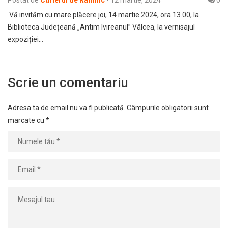
Postat de
Curierul de Râmnic
-
12 martie, 2024
0
Vă invităm cu mare plăcere joi, 14 martie 2024, ora 13.00, la
Biblioteca Județeană „Antim Ivireanul” Vâlcea, la vernisajul
expoziției…
Scrie un comentariu
Adresa ta de email nu va fi publicată.
Câmpurile obligatorii sunt
marcate cu
*