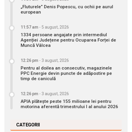
„Fluturele” Denis Popescu, cu ochii pe aurul
european
11:57 am
-
5 august, 2026
1334 persoane angajate prin intermediul
Agenției Județene pentru Ocuparea Forței de
Muncă Vâlcea
12:26 pm
-
3 august, 2026
Pentru al doilea an consecutiv, magazinele
PPC Energie devin puncte de adăpostire pe
timp de caniculă
12:26 pm
-
3 august, 2026
APIA plătește peste 155 milioane lei pentru
motorina aferentă trimestrului I al anului 2026
CATEGORII