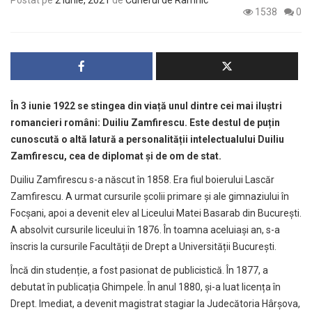
Postat pe
2 iunie, 2021
de
Curierul de Râmnic
1538
0
În 3 iunie 1922 se stingea din viață unul dintre cei mai iluștri
romancieri români: Duiliu Zamfirescu. Este destul de puțin
cunoscută o altă latură a personalității intelectualului Duiliu
Zamfirescu, cea de diplomat și de om de stat.
Duiliu Zamfirescu s-a născut în 1858. Era fiul boierului Lascăr
Zamfirescu. A urmat cursurile școlii primare și ale gimnaziului în
Focșani, apoi a devenit elev al Liceului Matei Basarab din București.
A absolvit cursurile liceului în 1876. În toamna aceluiași an, s-a
înscris la cursurile Facultății de Drept a Universității București.
Încă din studenție, a fost pasionat de publicistică. În 1877, a
debutat în publicația Ghimpele. În anul 1880, și-a luat licența în
Drept. Imediat, a devenit magistrat stagiar la Judecătoria Hârșova,