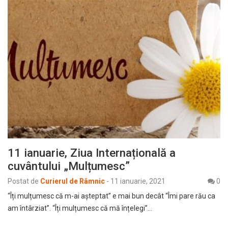
11 ianuarie, Ziua Internațională a
cuvântului „Mulțumesc”
Postat de
Curierul de Râmnic
-
11 ianuarie, 2021
0
“Îți mulțumesc că m-ai așteptat” e mai bun decât “Îmi pare rău ca
am întârziat”. “Îți mulțumesc că mă înțelegi”…