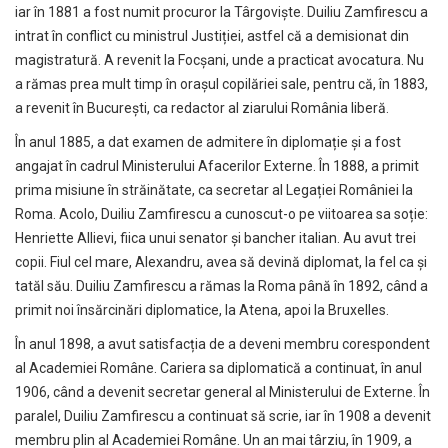
iar în 1881 a fost numit procuror la Târgoviște. Duiliu Zamfirescu a
intrat în conflict cu ministrul Justiției, astfel că a demisionat din
magistratură. A revenit la Focșani, unde a practicat avocatura. Nu
a rămas prea mult timp în orașul copilăriei sale, pentru că, în 1883,
a revenit în București, ca redactor al ziarului România liberă.
În anul 1885, a dat examen de admitere în diplomație și a fost
angajat în cadrul Ministerului Afacerilor Externe. În 1888, a primit
prima misiune în străinătate, ca secretar al Legației României la
Roma. Acolo, Duiliu Zamfirescu a cunoscut-o pe viitoarea sa soție:
Henriette Allievi, fiica unui senator și bancher italian. Au avut trei
copii. Fiul cel mare, Alexandru, avea să devină diplomat, la fel ca și
tatăl său. Duiliu Zamfirescu a rămas la Roma până în 1892, când a
primit noi însărcinări diplomatice, la Atena, apoi la Bruxelles.
În anul 1898, a avut satisfacția de a deveni membru corespondent
al Academiei Române. Cariera sa diplomatică a continuat, în anul
1906, când a devenit secretar general al Ministerului de Externe. În
paralel, Duiliu Zamfirescu a continuat să scrie, iar în 1908 a devenit
membru plin al Academiei Române. Un an mai târziu, în 1909, a