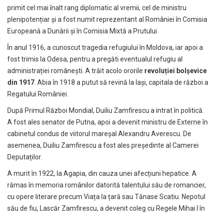
primit cel mai înalt rang diplomatic al vremii, cel de ministru
plenipotențiar și a fost numit reprezentant al României în Comisia
Europeană a Dunării și în Comisia Mixtă a Prutului.
În anul 1916, a cunoscut tragedia refugiului în Moldova, iar apoi a
fost trimis la Odesa, pentru a pregăti eventualul refugiu al
administrației românești. A trăit acolo ororile
revoluției bolșevice
din 1917
. Abia în 1918 a putut să revină la Iași, capitala de război a
Regatului României.
După Primul Război Mondial, Duiliu Zamfirescu a intrat în politică.
A fost ales senator de Putna, apoi a devenit ministru de Externe în
cabinetul condus de viitorul mareșal Alexandru Averescu. De
asemenea, Duiliu Zamfirescu a fost ales președinte al Camerei
Deputaților.
A murit în 1922, la Agapia, din cauza unei afecțiuni hepatice. A
rămas în memoria românilor datorită talentului său de romancier,
cu opere literare precum Viața la țară sau Tănase Scatiu. Nepotul
său de fiu, Lascăr Zamfirescu, a devenit coleg cu Regele Mihai I în