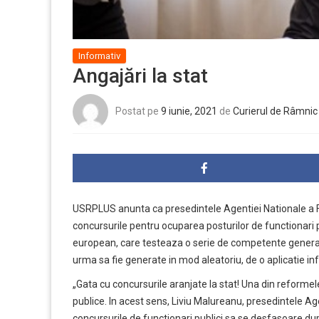
Informativ
Angajări la stat
Postat pe
9 iunie, 2021
de
Curierul de Râmnic
USRPLUS anunta ca presedintele Agentiei Nationale a Fu
concursurile pentru ocuparea posturilor de functionari 
european, care testeaza o serie de competente genera
urma sa fie generate in mod aleatoriu, de o aplicatie i
„Gata cu concursurile aranjate la stat! Una din reforme
publice. In acest sens, Liviu Malureanu, presedintele Age
concursurile de functionari publici sa se desfasoare d