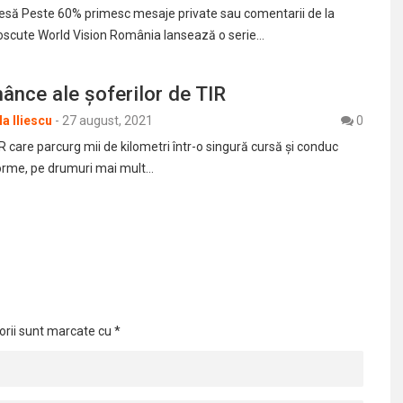
esă Peste 60% primesc mesaje private sau comentarii de la
scute World Vision România lansează o serie…
mânce ale șoferilor de TIR
a Iliescu
-
27 august, 2021
0
R care parcurg mii de kilometri într-o singură cursă şi conduc
orme, pe drumuri mai mult…
orii sunt marcate cu
*