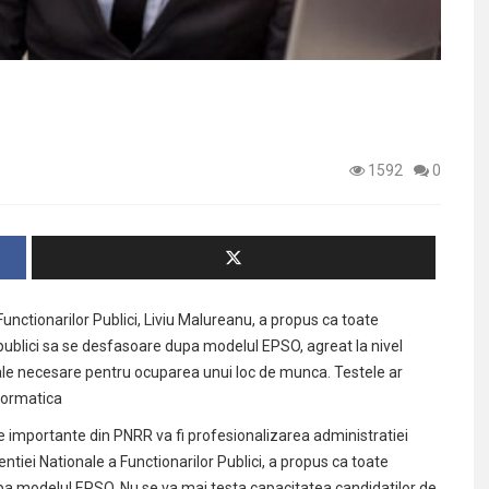
1592
0
nctionarilor Publici, Liviu Malureanu, a propus ca toate
publici sa se desfasoare dupa modelul EPSO, agreat la nivel
le necesare pentru ocuparea unui loc de munca. Testele ar
nformatica
le importante din PNRR va fi profesionalizarea administratiei
ntiei Nationale a Functionarilor Publici, a propus ca toate
upa modelul EPSO. Nu se va mai testa capacitatea candidatilor de