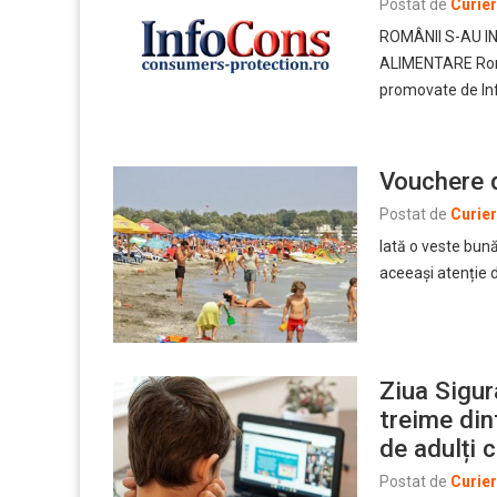
Postat de
Curie
ROMÂNII S-AU I
ALIMENTARE Român
promovate de I
Vouchere d
Postat de
Curie
Iată o veste bun
aceeași atenție d
Ziua Sigur
treime din
de adulți 
Postat de
Curie