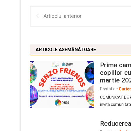
Articolul anterior
ARTICOLE ASEMĂNĂTOARE
Prima cam
copiilor cu
martie 20
Postat de
Curie
COMUNICAT DE P
invită comunitat
Reducerea 