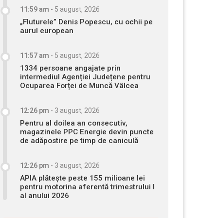
11:59 am
-
5 august, 2026
„Fluturele” Denis Popescu, cu ochii pe
aurul european
11:57 am
-
5 august, 2026
1334 persoane angajate prin
intermediul Agenției Județene pentru
Ocuparea Forței de Muncă Vâlcea
12:26 pm
-
3 august, 2026
Pentru al doilea an consecutiv,
magazinele PPC Energie devin puncte
de adăpostire pe timp de caniculă
12:26 pm
-
3 august, 2026
APIA plătește peste 155 milioane lei
pentru motorina aferentă trimestrului I
al anului 2026