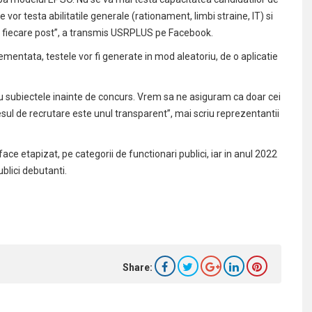
or testa abilitatile generale (rationament, limbi straine, IT) si
u fiecare post”, a transmis USRPLUS pe Facebook.
mentata, testele vor fi generate in mod aleatoriu, de o aplicatie
flau subiectele inainte de concurs. Vrem sa ne asiguram ca doar cei
ocesul de recrutare este unul transparent”, mai scriu reprezentantii
 etapizat, pe categorii de functionari publici, iar in anul 2022
ublici debutanti.
Share: