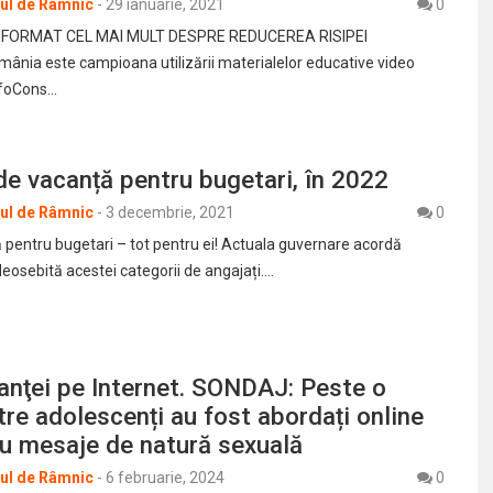
rul de Râmnic
-
29 ianuarie, 2021
0
NFORMAT CEL MAI MULT DESPRE REDUCEREA RISIPEI
ia este campioana utilizării materialelor educative video
nfoCons…
e vacanță pentru bugetari, în 2022
rul de Râmnic
-
3 decembrie, 2021
0
ă pentru bugetari – tot pentru ei! Actuala guvernare acordă
eosebită acestei categorii de angajați.…
anţei pe Internet. SONDAJ: Peste o
tre adolescenți au fost abordați online
cu mesaje de natură sexuală
rul de Râmnic
-
6 februarie, 2024
0