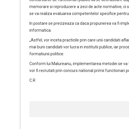
memorare si reproducere a zeci de acte normative, ci se v
se va realiza evaluarea competentelor specifice pentr
In postare se precizeaza ca daca propunerea va fi imple
informatica.
„Astfel, vor inceta practicile prin care unii candidati a
mai buni candidati vor lucra in institutii publice, iar pr
formatiunii politice.
Conform lui Malureanu, implementarea metodei se va face
vor fi recrutati prin concurs national primii functionari p
C.R