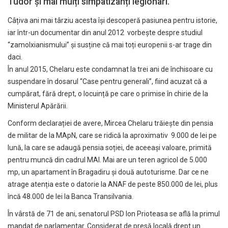
Tudor și mai mulți simpatizanți legionari.
Câțiva ani mai târziu acesta își descoperă pasiunea pentru istorie,
iar într-un documentar din anul 2012 vorbește despre studiul
“zamolxianismului” și susține că mai toți europenii s-ar trage din
daci.
În anul 2015, Chelaru este condamnat la trei ani de închisoare cu
suspendare în dosarul “Case pentru generali”, fiind acuzat că a
cumpărat, fără drept, o locuință pe care o primise în chirie de la
Ministerul Apărării.
Conform declarației de avere, Mircea Chelaru trăiește din pensia
de militar de la MApN, care se ridică la aproximativ 9.000 de lei pe
lună, la care se adaugă pensia soției, de aceeași valoare, primită
pentru muncă din cadrul MAI. Mai are un teren agricol de 5.000
mp, un apartament în Bragadiru și două autoturisme. Dar ce ne
atrage atenția este o datorie la ANAF de peste 850.000 de lei, plus
încă 48.000 de lei la Banca Transilvania.
În vârstă de 71 de ani, senatorul PSD Ion Prioteasa se află la primul
mandat de parlamentar. Considerat de presă locală drept un