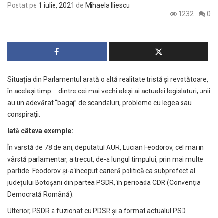
Postat pe
1 iulie, 2021
de
Mihaela Iliescu
1232
0
Situația din Parlamentul arată o altă realitate tristă și revotătoare,
în același timp – dintre cei mai vechi aleși ai actualei legislaturi, unii
au un adevărat “bagaj” de scandaluri, probleme cu legea sau
conspirații.
Iată câteva exemple:
În vârstă de 78 de ani, deputatul AUR, Lucian Feodorov, cel mai în
vârstă parlamentar, a trecut, de-a lungul timpului, prin mai multe
partide. Feodorov și-a început carieră politică ca subprefect al
județului Botoșani din partea PSDR, în perioada CDR (Convenția
Democrată Română).
Ulterior, PSDR a fuzionat cu PDSR și a format actualul PSD.