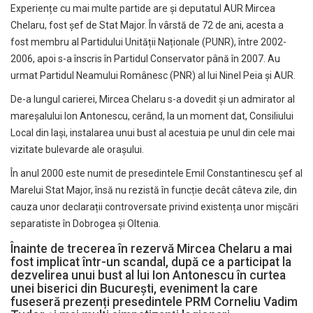
Experiențe cu mai multe partide are și deputatul AUR Mircea
Chelaru, fost șef de Stat Major. În vârstă de 72 de ani, acesta a
fost membru al Partidului Unității Naționale (PUNR), între 2002-
2006, apoi s-a înscris în Partidul Conservator până în 2007. Au
urmat Partidul Neamului Românesc (PNR) al lui Ninel Peia și AUR.
De-a lungul carierei, Mircea Chelaru s-a dovedit și un admirator al
mareșalului Ion Antonescu, cerând, la un moment dat, Consiliului
Local din Iași, instalarea unui bust al acestuia pe unul din cele mai
vizitate bulevarde ale orașului.
În anul 2000 este numit de presedintele Emil Constantinescu șef al
Marelui Stat Major, însă nu rezistă în funcție decât câteva zile, din
cauza unor declarații controversate privind existența unor mișcări
separatiste în Dobrogea și Oltenia.
Înainte de trecerea în rezervă Mircea Chelaru a mai
fost implicat într-un scandal, după ce a participat la
dezvelirea unui bust al lui Ion Antonescu în curtea
unei biserici din București, eveniment la care
fuseseră prezenți presedintele PRM Corneliu Vadim