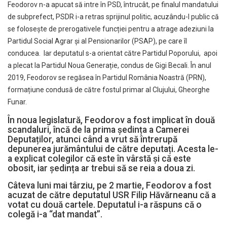
Feodorov n-a apucat să intre în PSD, întrucât, pe finalul mandatului
de subprefect, PSDR i-a retras sprijinul politic, acuzându-l public că
se folosește de prerogativele funcției pentru a atrage adeziuni la
Partidul Social Agrar și al Pensionarilor (PSAP), pe care îl
conducea. Iar deputatul s-a orientat către Partidul Poporului, apoi
a plecat la Partidul Noua Generație, condus de Gigi Becali. În anul
2019, Feodorov se regăsea în Partidul România Noastră (PRN),
formațiune condusă de către fostul primar al Clujului, Gheorghe
Funar.
În noua legislatură, Feodorov a fost implicat în două
scandaluri, încă de la prima ședința a Camerei
Deputaților, atunci când a vrut să întrerupă
depunerea jurământului de către deputați. Acesta le-
a explicat colegilor că este în vârstă și că este
obosit, iar ședința ar trebui să se reia a doua zi.
Câteva luni mai târziu, pe 2 martie, Feodorov a fost
acuzat de către deputatul USR Filip Hăvărneanu că a
votat cu două cartele. Deputatul i-a răspuns că o
colegă i-a “dat mandat”.