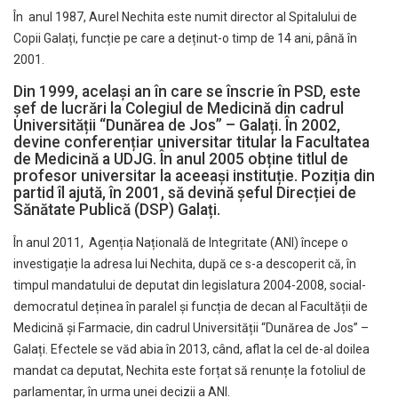
În anul 1987, Aurel Nechita este numit director al Spitalului de
Copii Galați, funcție pe care a deținut-o timp de 14 ani, până în
2001.
Din 1999, același an în care se înscrie în PSD, este
șef de lucrări la Colegiul de Medicină din cadrul
Universității “Dunărea de Jos” – Galați. În 2002,
devine conferențiar universitar titular la Facultatea
de Medicină a UDJG. În anul 2005 obține titlul de
profesor universitar la aceeași instituție. Poziția din
partid îl ajută, în 2001, să devină șeful Direcției de
Sănătate Publică (DSP) Galați.
În anul 2011, Agenția Națională de Integritate (ANI) începe o
investigație la adresa lui Nechita, după ce s-a descoperit că, în
timpul mandatului de deputat din legislatura 2004-2008, social-
democratul deținea în paralel și funcția de decan al Facultății de
Medicină și Farmacie, din cadrul Universității “Dunărea de Jos” –
Galați. Efectele se văd abia în 2013, când, aflat la cel de-al doilea
mandat ca deputat, Nechita este forțat să renunțe la fotoliul de
parlamentar, în urma unei decizii a ANI.