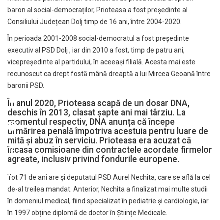
baron al social-democraților, Prioteasa a fost președinte al
Consiliului Județean Dolj timp de 16 ani, între 2004-2020.
În perioada 2001-2008 social-democratul a fost președinte
executiv al PSD Dolj , iar din 2010 a fost, timp de patru ani,
vicepreședinte al partidului, în aceeași filială. Acesta mai este
recunoscut ca drept fostă mână dreaptă a lui Mircea Geoană între
baronii PSD.
În anul 2020, Prioteasa scapă de un dosar DNA,
deschis în 2013, clasat șapte ani mai târziu. La
momentul respectiv, DNA anunța că începe
urmărirea penală împotriva acestuia pentru luare de
mită și abuz în serviciu. Prioteasa era acuzat că
încasa comisioane din contractele acordate firmelor
agreate, inclusiv privind fondurile europene.
Tot 71 de ani are și deputatul PSD Aurel Nechita, care se află la cel
de-al treilea mandat. Anterior, Nechita a finalizat mai multe studii
în domeniul medical, fiind specializat în pediatrie și cardiologie, iar
în 1997 obține diplomă de doctor în Științe Medicale.