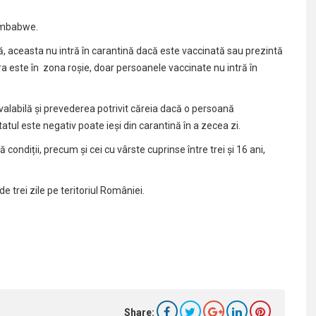
imbabwe.
, aceasta nu intră în carantină dacă este vaccinată sau prezintă
ra este în zona roşie, doar persoanele vaccinate nu intră în
valabilă şi prevederea potrivit căreia dacă o persoană
tatul este negativ poate ieşi din carantină în a zecea zi.
ă condiții, precum și cei cu vârste cuprinse între trei și 16 ani,
de trei zile pe teritoriul României.
Share: