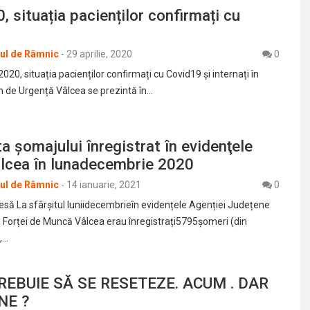
, situația pacienților confirmați cu
rul de Râmnic
-
29 aprilie, 2020
0
2020, situația pacienților confirmați cu Covid19 și internați în
n de Urgență Vâlcea se prezintă în…
a şomajului înregistrat în evidenţele
cea în lunadecembrie 2020
rul de Râmnic
-
14 ianuarie, 2021
0
să La sfârșitul luniidecembrieîn evidențele Agenției Județene
Forței de Muncă Vâlcea erau înregistrați5795șomeri (din
,…
REBUIE SĂ SE RESETEZE. ACUM . DAR
NE ?