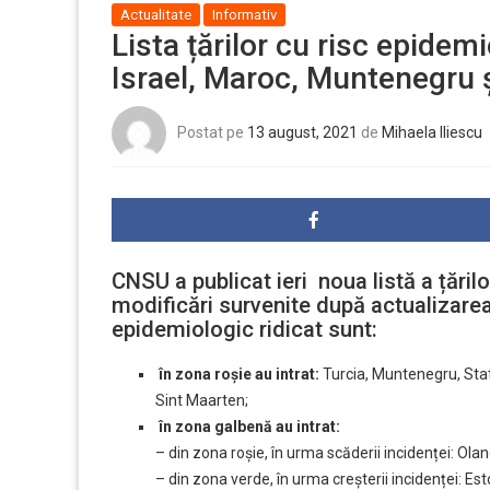
Actualitate
Informativ
Lista țărilor cu risc epidemi
Israel, Maroc, Muntenegru ș
Postat pe
13 august, 2021
de
Mihaela Iliescu
CNSU a publicat ieri noua listă a țăril
modificări survenite după actualizarea li
epidemiologic ridicat sunt:
în zona roșie au intrat:
Turcia, Muntenegru, State
Sint Maarten;
în zona galbenă au intrat:
– din zona roșie, în urma scăderii incidenței: Ol
– din zona verde, în urma creșterii incidenței: Es