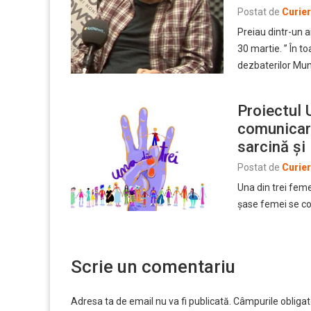
Postat de
Curie
Preiau dintr-un ar
30 martie. ” În t
dezbaterilor Mun
Proiectul 
comunicare
sarcină și i
Postat de
Curie
Una din trei feme
șase femei se con
Scrie un comentariu
Adresa ta de email nu va fi publicată.
Câmpurile obligat