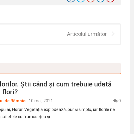
Articolul următor
lorilor. Știi când şi cum trebuie udată
 flori?
rul de Râmnic
-
10 mai, 2021
0
pular, Florar. Vegetația explodează, pur și simplu, iar florile ne
și sufletele cu frumusețea și…