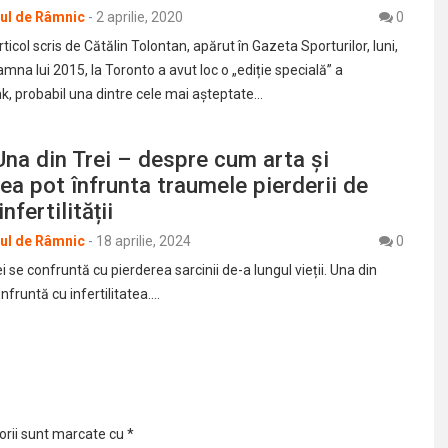
rul de Râmnic
-
2 aprilie, 2020
0
ticol scris de Cătălin Tolontan, apărut în Gazeta Sporturilor, luni,
oamna lui 2015, la Toronto a avut loc o „ediție specială” a
k, probabil una dintre cele mai așteptate…
Una din Trei – despre cum arta și
a pot înfrunta traumele pierderii de
nfertilității
rul de Râmnic
-
18 aprilie, 2024
0
i se confruntă cu pierderea sarcinii de-a lungul vieții. Una din
fruntă cu infertilitatea.…
orii sunt marcate cu
*