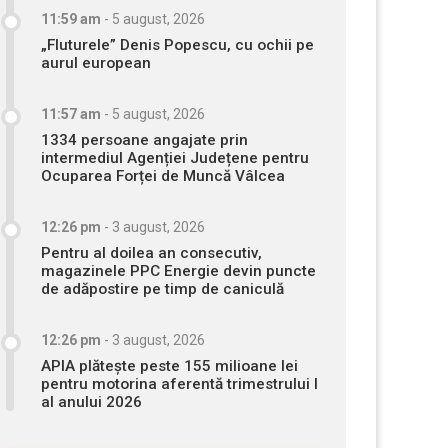
11:59 am
-
5 august, 2026
„Fluturele” Denis Popescu, cu ochii pe
aurul european
11:57 am
-
5 august, 2026
1334 persoane angajate prin
intermediul Agenției Județene pentru
Ocuparea Forței de Muncă Vâlcea
12:26 pm
-
3 august, 2026
Pentru al doilea an consecutiv,
magazinele PPC Energie devin puncte
de adăpostire pe timp de caniculă
12:26 pm
-
3 august, 2026
APIA plătește peste 155 milioane lei
pentru motorina aferentă trimestrului I
al anului 2026