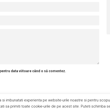
 pentru data viitoare când o să comentez.
a si imbunatati experienta pe website-urile noastre si pentru scopu
Publicitate
Abonamente
Politica de cookie
Termeni si
i sa primiti toate cookie-urile de pe acest site. Puteti schimba se