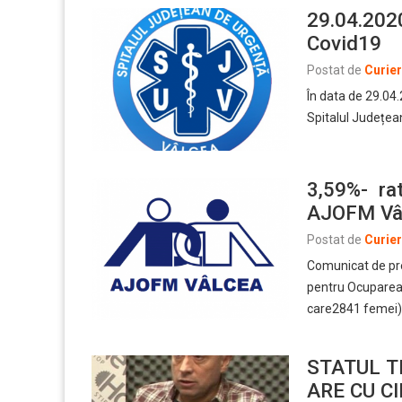
29.04.2020
Covid19
Postat de
Curie
În data de 29.04.
Spitalul Județea
3,59%- rat
AJOFM Vâl
Postat de
Curie
Comunicat de pre
pentru Ocuparea 
care2841 femei)
STATUL T
ARE CU CI