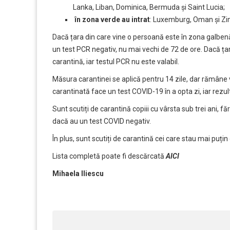
Lanka, Liban, Dominica, Bermuda și Saint Lucia;
în zona verde au intrat
: Luxemburg, Oman și Z
Dacă țara din care vine o persoană este în zona galbenă
un test PCR negativ, nu mai vechi de 72 de ore. Dacă ța
carantină, iar testul PCR nu este valabil.
Măsura carantinei se aplică pentru 14 zile, dar rămâne 
carantinată face un test COVID-19 în a opta zi, iar rezul
Sunt scutiți de carantină copiii cu vârsta sub trei ani, făr
dacă au un test COVID negativ.
În plus, sunt scutiți de carantină cei care stau mai puțin 
Lista completă poate fi descărcată
AICI
Mihaela Iliescu