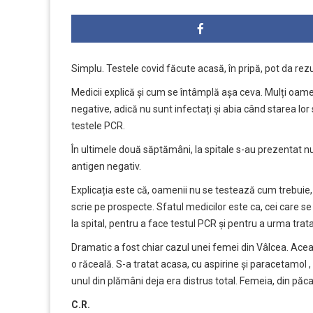
Simplu. Testele covid făcute acasă, în pripă, pot da rezul
Medicii explică și cum se întâmplă așa ceva. Mulți oamen
negative, adică nu sunt infectați și abia când starea lor 
testele PCR.
În ultimele două săptămâni, la spitale s-au prezentat n
antigen negativ.
Explicația este că, oamenii nu se testează cum trebuie
scrie pe prospecte. Sfatul medicilor este ca, cei care s
la spital, pentru a face testul PCR și pentru a urma trata
Dramatic a fost chiar cazul unei femei din Vâlcea. Ace
o răceală. S-a tratat acasa, cu aspirine și paracetamol , 
unul din plămâni deja era distrus total. Femeia, din păc
C.R.