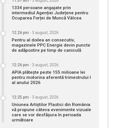
11:57 am
-
5 august, 2026
1334 persoane angajate prin
intermediul Agenției Județene pentru
Ocuparea Forței de Muncă Vâlcea
12:26 pm
-
3 august, 2026
Pentru al doilea an consecutiv,
magazinele PPC Energie devin puncte
de adăpostire pe timp de caniculă
12:26 pm
-
3 august, 2026
APIA plătește peste 155 milioane lei
pentru motorina aferentă trimestrului I
al anului 2026
12:25 pm
-
3 august, 2026
Uniunea Artiștilor Plastici din România
vă propune câteva evenimente vizuale
care se vor desfășura în perioada
următoare