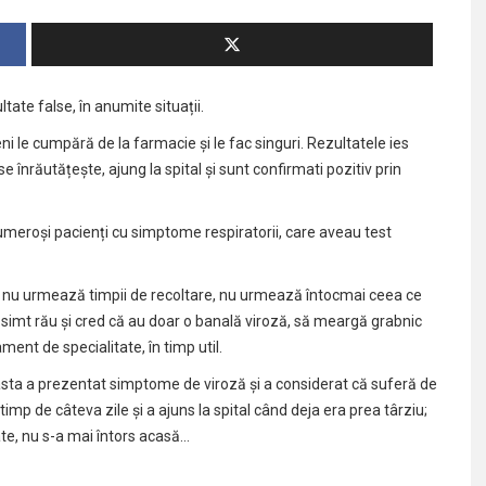
tate false, în anumite situații.
i le cumpără de la farmacie și le fac singuri. Rezultatele ies
se înrăutățește, ajung la spital și sunt confirmati pozitiv prin
umeroși pacienți cu simptome respiratorii, care aveau test
, nu urmează timpii de recoltare, nu urmează întocmai ceea ce
e simt rău și cred că au doar o banală viroză, să meargă grabnic
ment de specialitate, în timp util.
asta a prezentat simptome de viroză și a considerat că suferă de
timp de câteva zile și a ajuns la spital când deja era prea târziu;
ate, nu s-a mai întors acasă…