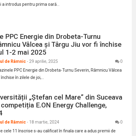
i a introdus pentru prima oară…
e PPC Energie din Drobeta-Turnu
âmnicu Vâlcea și Târgu Jiu vor fi închise
lul 1-2 mai 2025
rul de Râmnic
-
29 aprilie, 2025
0
azinele PPC Energie din Drobeta-Turnu Severin, Râmnicu Vâlcea
 închise în zilele de joi,…
versității „Ștefan cel Mare” din Suceava
 competiția E.ON Energy Challenge,
4
rul de Râmnic
-
18 martie, 2024
0
e cele 11 înscrise s-au calificat în finala care a adus premii de