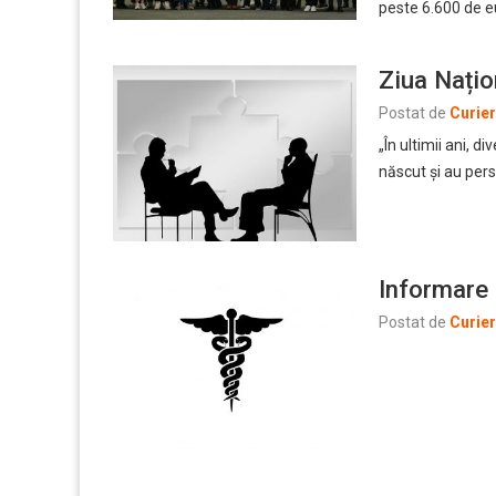
peste 6.600 de 
Ziua Națio
Postat de
Curie
„În ultimii ani, 
născut și au per
Informare
Postat de
Curie