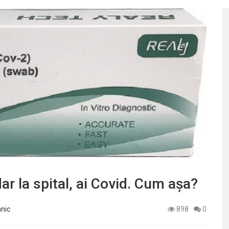
dar la spital, ai Covid. Cum așa?
mnic
898
0