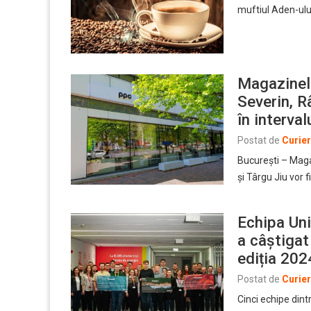
muftiul Aden-ulu
Magazinel
Severin, R
în interva
Postat de
Curie
București – Mag
și Târgu Jiu vor fi
Echipa Uni
a câștigat
ediția 202
Postat de
Curie
Cinci echipe dintr