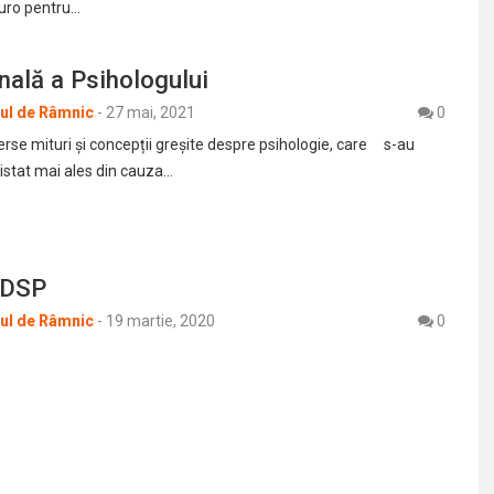
euro pentru…
nală a Psihologului
rul de Râmnic
-
27 mai, 2021
0
diverse mituri și concepții greșite despre psihologie, care s-au
sistat mai ales din cauza…
 DSP
rul de Râmnic
-
19 martie, 2020
0