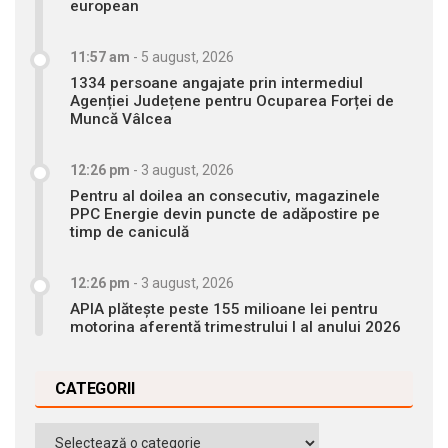
european
11:57 am
-
5 august, 2026
1334 persoane angajate prin intermediul
Agenției Județene pentru Ocuparea Forței de
Muncă Vâlcea
12:26 pm
-
3 august, 2026
Pentru al doilea an consecutiv, magazinele
PPC Energie devin puncte de adăpostire pe
timp de caniculă
12:26 pm
-
3 august, 2026
APIA plătește peste 155 milioane lei pentru
motorina aferentă trimestrului I al anului 2026
CATEGORII
Categorii