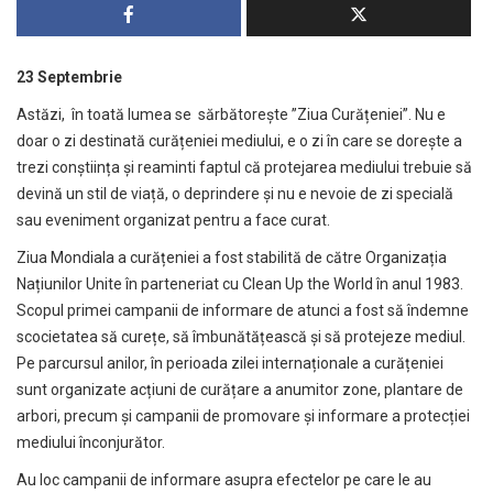
23 Septembrie
Astăzi, în toată lumea se sărbătorește ”Ziua Curățeniei”. Nu e
doar o zi destinată curățeniei mediului, e o zi în care se dorește a
trezi conștiința și reaminti faptul că protejarea mediului trebuie să
devină un stil de viață, o deprindere și nu e nevoie de zi specială
sau eveniment organizat pentru a face curat.
Ziua Mondiala a curățeniei a fost stabilită de către Organizația
Națiunilor Unite în parteneriat cu Clean Up the World în anul 1983.
Scopul primei campanii de informare de atunci a fost să îndemne
scocietatea să curețe, să îmbunătățească și să protejeze mediul.
Pe parcursul anilor, în perioada zilei internaționale a curățeniei
sunt organizate acțiuni de curățare a anumitor zone, plantare de
arbori, precum și campanii de promovare și informare a protecției
mediului înconjurător.
Au loc campanii de informare asupra efectelor pe care le au