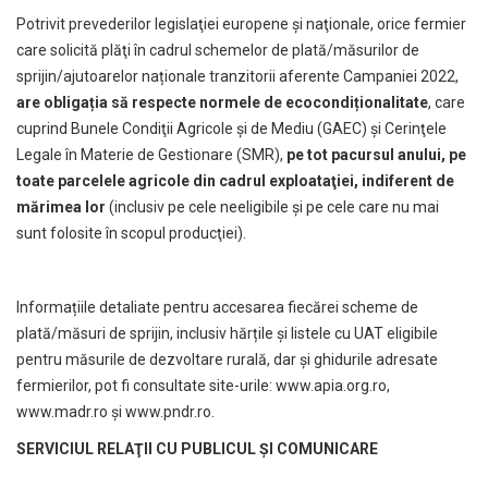
Potrivit prevederilor legislaţiei europene şi naţionale, orice fermier
care solicită plăţi în cadrul schemelor de plată/măsurilor de
sprijin/ajutoarelor naționale tranzitorii aferente Campaniei 2022,
are obligația să respecte normele de ecocondiționalitate
, care
cuprind Bunele Condiţii Agricole şi de Mediu (GAEC) şi Cerinţele
Legale în Materie de Gestionare (SMR),
pe tot pacursul anului, pe
toate parcelele agricole din cadrul exploataţiei, indiferent de
mărimea lor
(inclusiv pe cele neeligibile şi pe cele care nu mai
sunt folosite în scopul producţiei).
Informațiile detaliate pentru accesarea fiecărei scheme de
plată/măsuri de sprijin, inclusiv hărțile și listele cu UAT eligibile
pentru măsurile de dezvoltare rurală, dar și ghidurile adresate
fermierilor, pot fi consultate site-urile:
www.apia.org.ro
,
www.madr.ro
și
www.pndr.ro
.
SERVICIUL RELAŢII CU PUBLICUL ŞI COMUNICARE