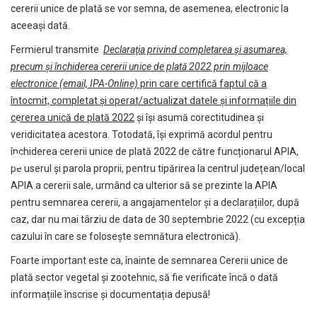
cererii unice de plată se vor semna, de asemenea, electronic la
aceeași dată.
Fermierul transmite
Declaraţia privind completarea și asumarea,
precum și închiderea cererii unice de plată 2022 prin mijloace
electronice (email, IPA-Online)
prin care certifică faptul că a
întocmit, completat și operat/actualizat datele și informațiile din
cererea unică de plată 2022
și își asumă corectitudinea și
veridicitatea acestora. Totodată, își exprimă acordul pentru
închiderea cererii unice de plată 2022 de către funcționarul APIA,
pe userul şi parola proprii, pentru tipărirea la centrul județean/local
APIA a cererii sale, urmând ca ulterior să se prezinte la APIA
pentru semnarea cererii, a angajamentelor și a declarațiilor, după
caz, dar nu mai târziu de data de 30 septembrie 2022 (cu excepția
cazului în care se folosește semnătura electronică).
Foarte important este ca, înainte de semnarea Cererii unice de
plată sector vegetal și zootehnic, să fie verificate încă o dată
informațiile înscrise și documentația depusă!