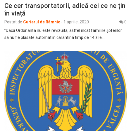
Ce cer transportatorii, adică cei ce ne țin
în viață
Postat de
Curierul de Râmnic
-
1 aprilie, 2020
0
”Dacã Ordonanța nu este revizuitã, astfel încât familiile șoferilor
sã nu fie plasate automat în carantinã timp de 14 zile,…