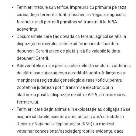
Fermierii trebuie să verifice, împreună cu primăria pe raza
căreia dețin terenul, situația înscrierii în Registrul agricol a
terenului și să permită primăriei să transmită la APIA
adeverința.
Documentele care fac dovada că terenul agricol se află la
dispoziţia fermierului trebuie să fie încheiate înaintea
depunerii Cererii unice de plată şi să fie valabile la data
depunerii Cererii.
Adeverințele emise pentru schemele din sectorul zootehnic
de către asociaţia/agenţia acreditată pentru înfiinţarea şi
menţinerea registrului genealogic al rasei/oficiul pentru
zootehnie judeţean pot fi transmise electronic prin
platforma pusă la dispoziție de către APIA, cu informarea
fermierului.
Fermierii care deţin animale în exploataţie au obligația să se
asigure că datele acestora sunt actualizate/corectate în
Registrul Naţional al Exploataţiilor (RNE) (la medicul
veterinar concesionar/asociaţie/propriile evidenţe, dacă