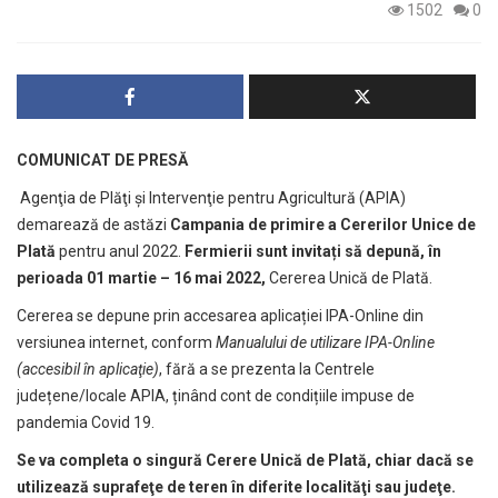
1502
0
COMUNICAT DE PRESĂ
Agenţia de Plăţi şi Intervenţie pentru Agricultură (APIA)
demarează de astăzi
Campania de primire
a Cererilor Unice de
Plată
pentru anul 2022.
Fermierii sunt invitați să depună, în
perioada 01 martie – 16 mai 2022,
Cererea Unică de Plată.
Cererea se depune prin accesarea aplicației IPA-Online din
versiunea internet, conform
Manualului de utilizare IPA-Online
(accesibil în aplicaţie)
, fără a se prezenta la Centrele
județene/locale APIA, ținând cont de condițiile impuse de
pandemia Covid 19.
Se va completa o singură Cerere Unică de Plată, chiar dacă se
utilizează suprafeţe de teren în diferite localităţi sau judeţe.