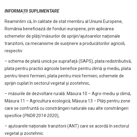
INFORMAȚII SUPLIMENTARE
Reamintim că, în calitate de stat membru al Uniunii Europene,
România beneficiază de fonduri europene, prin aplicarea
schemelor de plăţi/măsurilor de sprijin/ajutoarelor naționale
tranzitorii, ca mecanisme de susţinere a producătorilor agricoli,
respectiv:
– schema de plată unică pe suprafaţă (SAPS), plata redistributivă,
plata pentru practici agricole benefice pentru climă şi mediu, plata
pentru tinerii fermieri, plata pentru micii fermieri, schemele de
sprijin cuplat în sectorul vegetal și zootehnic,
– măsurile de dezvoltare rurală: Măsura 10 – Agro-mediu şi climă,
Măsura 11 – Agricultura ecologică, Măsura 13 – Plăţi pentru zone
care se confruntă cu constrângeri naturale sau alte constrângeri
specifice (
PNDR 2014-2020
),
– ajutoarele naţionale tranzitorii (ANT) care se acordă în sectorul
vegetal şi zootehnic.