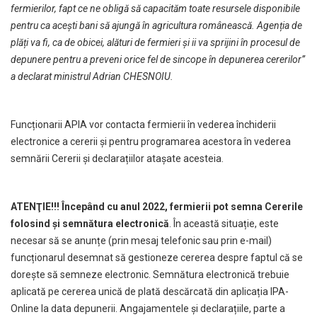
fermierilor, fapt ce ne obligă să capacităm toate resursele disponibile
pentru ca acești bani să ajungă în agricultura românească. Agenția de
plăți va fi, ca de obicei, alături de fermieri și ii va sprijini în procesul de
depunere pentru a preveni orice fel de sincope în depunerea cererilor”
a declarat ministrul Adrian CHESNOIU.
Funcționarii APIA vor contacta fermierii în vederea închiderii
electronice a cererii și pentru programarea acestora în vederea
semnării Cererii și declarațiilor atașate acesteia.
ATENŢIE!!! Începând cu anul 2022, fermierii pot semna Cererile
folosind și semnătura electronică
. În această situație, este
necesar să se anunțe (prin mesaj telefonic sau prin e-mail)
funcționarul desemnat să gestioneze cererea despre faptul că se
dorește să semneze electronic. Semnătura electronică trebuie
aplicată pe cererea unică de plată descărcată din aplicația IPA-
Online la data depunerii. Angajamentele și declarațiile, parte a