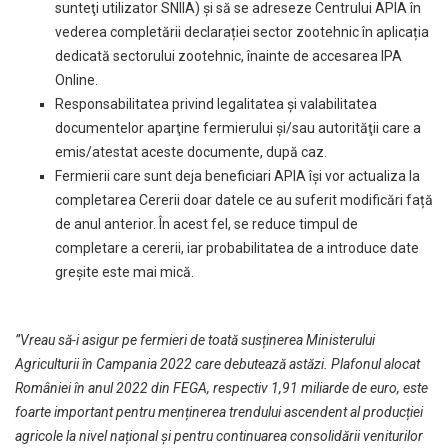
sunteţi utilizator SNIIA) și să se adreseze Centrului APIA în
vederea completării declarației sector zootehnic în aplicația
dedicată sectorului zootehnic, înainte de accesarea IPA
Online.
Responsabilitatea privind legalitatea şi valabilitatea
documentelor aparţine fermierului şi/sau autorităţii care a
emis/atestat aceste documente, după caz.
Fermierii care sunt deja beneficiari APIA își vor actualiza la
completarea Cererii doar datele ce au suferit modificări față
de anul anterior. În acest fel, se reduce timpul de
completare a cererii, iar probabilitatea de a introduce date
greşite este mai mică.
”Vreau să-i asigur pe fermieri de toată susținerea Ministerului
Agriculturii în Campania 2022 care debutează astăzi. Plafonul alocat
României în anul 2022 din FEGA, respectiv 1,91 miliarde de euro, este
foarte important pentru menținerea trendului ascendent al producției
agricole la nivel național și pentru continuarea consolidării veniturilor