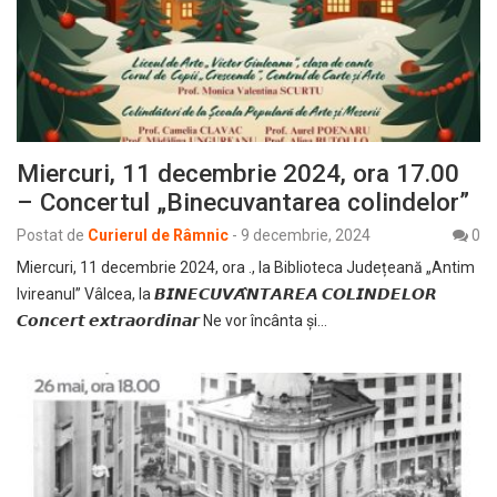
Miercuri, 11 decembrie 2024, ora 17.00
– Concertul „Binecuvantarea colindelor”
Postat de
Curierul de Râmnic
-
9 decembrie, 2024
0
Miercuri, 11 decembrie 2024, ora ., la Biblioteca Județeană „Antim
Ivireanul” Vâlcea, la 𝘽𝙄𝙉𝙀𝘾𝙐𝙑𝘼̂𝙉𝙏𝘼𝙍𝙀𝘼 𝘾𝙊𝙇𝙄𝙉𝘿𝙀𝙇𝙊𝙍
𝘾𝙤𝙣𝙘𝙚𝙧𝙩 𝙚𝙭𝙩𝙧𝙖𝙤𝙧𝙙𝙞𝙣𝙖𝙧 Ne vor încânta și…