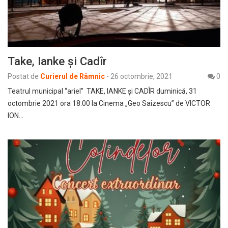
Take, Ianke și Cadîr
Postat de
Curierul de Râmnic
-
26 octombrie, 2021
0
Teatrul municipal “ariel” TAKE, IANKE și CADÎR duminică, 31
octombrie 2021 ora 18:00 la Cinema „Geo Saizescu” de VICTOR
ION…