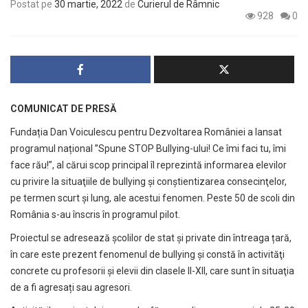
Postat pe
30 martie, 2022
de
Curierul de Râmnic
928
0
COMUNICAT DE PRESĂ
Fundația Dan Voiculescu pentru Dezvoltarea României a lansat
programul național ”Spune STOP Bullying-ului! Ce îmi faci tu, îmi
face rău!”, al cărui scop principal îl reprezintă informarea elevilor
cu privire la situaţiile de bullying şi conştientizarea consecinţelor,
pe termen scurt şi lung, ale acestui fenomen. Peste 50 de scoli din
România s-au înscris în programul pilot.
Proiectul se adresează şcolilor de stat și private din întreaga țară,
în care este prezent fenomenul de bullying și constă în activităţi
concrete cu profesorii şi elevii din clasele II-XII, care sunt în situaţia
de a fi agresați sau agresori.