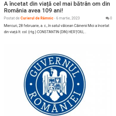
A încetat din viață cel mai bătrân om din
România avea 109 ani!
Postat de
Curierul de Râmnic
-
6 martie, 2023
0
Miercuri, 28 februarie, a. c., în satul vâlcean Câinenii Mici a încetat
din viață lt. col. (rtg.) CONSTANTIN (DIN) HERȚOIU,…