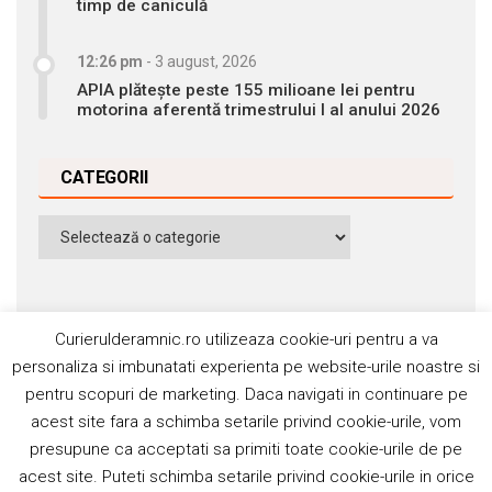
timp de caniculă
12:26 pm
-
3 august, 2026
APIA plătește peste 155 milioane lei pentru
motorina aferentă trimestrului I al anului 2026
CATEGORII
Categorii
Curierulderamnic.ro utilizeaza cookie-uri pentru a va
personaliza si imbunatati experienta pe website-urile noastre si
pentru scopuri de marketing. Daca navigati in continuare pe
Contact
Publicitate
Abonamente
acest site fara a schimba setarile privind cookie-urile, vom
Politica de cookie
Termeni si condiţii
presupune ca acceptati sa primiti toate cookie-urile de pe
acest site. Puteti schimba setarile privind cookie-urile in orice
©2006-2020 Silviu Popescu. Toate drepturile rezervate. ISSN: