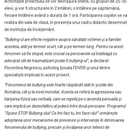
Activitățile proiectului se vor desfăşura online, cu grupuri de 25-30
elevi, și vor fi structurate în 2 întâlniri, o întâlnire pe săptămână,
fiecare întâlnire având o durată de 1 oră. Participarea copiilor se va
realiza din sala de clasă, în prezența unui cadru didactic desemnat
de instituția de învățământ.
”Bullying-ul are efecte negative asupra sănătății victimei și a familiei
acesteia, atât pe termen scurt, cât și pe termen lung. Pentru ca acest
fenomen să fie stopat, este crucial ca persoanele să înțeleagă cu
adevărat cât de traumatizant poate fi bullying-ul”
, a declarat
Florentina Negrescu, psiholog Școala FDVDR și unul dintre
specialiștii implicați în acest proiect.
”Fenomenul de bullying este foarte răspândit atât în școlile din
România, cât și la nivel mondial. Acesta se referă la agresiunea sau
hărțuirea fizică sau verbală, care se repetă pe o anumită perioadă și
care implică un dezechilibru al puterii între două persoane. Programul
”Spune STOP Bullying-ului! Ce îmi faci tu, îmi face rău!” urmăreşte
adoptarea unor mecanisme de prevenire şi intervenţie în diminuarea
fenomenului de bullying, precum şi învăţarea unor tehnici de