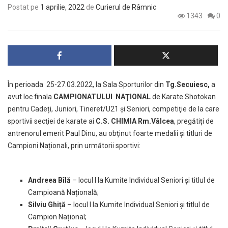
Postat pe
1 aprilie, 2022
de
Curierul de Râmnic
1343
0
În perioada 25-27.03.2022, la Sala Sporturilor din
Tg.Secuiesc,
a
avut loc finala
CAMPIONATULUI NAŢIONAL
de Karate Shotokan
pentru
Cadeți, Juniori, Tineret/U21 și Seniori, competiţie de la care
sportivii secţiei de karate ai
C.S. CHIMIA Rm.Vâlcea
, pregătiți de
antrenorul emerit Paul Dinu, au obţinut foarte medalii și titluri de
Campioni
Naționali, prin următorii sportivi:
Andreea Bîlă
– locul I la Kumite Individual Seniori și titlul de
Campioană Națională;
Silviu Ghiță
– locul I la Kumite Individual Seniori și titlul de
Campion Național;