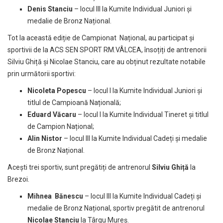
Denis Stanciu
– locul III la Kumite Individual Juniori și
medalie de Bronz Național.
Tot la această ediție de Campionat Național, au participat și
sportivii de la ACS SEN SPORT RM.VÂLCEA, însoțiți de antrenorii
Silviu Ghiță și Nicolae Stanciu, care au obținut rezultate notabile
prin următorii sportivi:
Nicoleta Popescu
– locul I la Kumite Individual Juniori și
titlul de Campioană Națională;
Eduard Văcaru
– locul I la Kumite Individual Tineret și titlul
de Campion Național;
Alin Nistor
– locul III la Kumite Individual Cadeți și medalie
de Bronz Național.
Acești trei sportiv, sunt pregătiți de antrenorul
Silviu Ghiță
la
Brezoi.
Mihnea Bănescu
– locul III la Kumite Individual Cadeți și
medalie de Bronz Național, sportiv pregătit de antrenorul
Nicolae Stanciu
la Târgu Mureș.