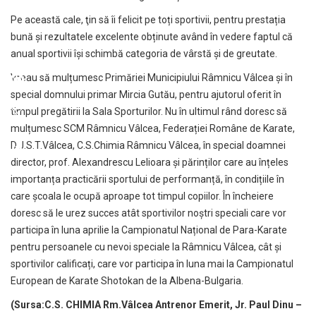
Pe această cale, ţin să îi felicit pe toți sportivii, pentru prestația
bună și rezultatele excelente obținute având în vedere faptul că
anual sportivii își schimbă categoria de vârstă și de greutate.
Vreau să mulțumesc Primăriei Municipiului Râmnicu Vâlcea și în
special domnului primar Mircia Gutău, pentru ajutorul oferit în
timpul pregătirii la Sala Sporturilor. Nu în ultimul rând doresc să
mulțumesc SCM Râmnicu Vâlcea, Federației Române de Karate,
D.J.S.T.Vâlcea, C.S.Chimia Râmnicu Vâlcea, în special doamnei
director, prof. Alexandrescu Lelioara și părinților care au înțeles
importanța practicării sportului de performanță, în condițiile în
care școala le ocupă aproape tot timpul copiilor. În încheiere
doresc să le urez succes atât sportivilor noștri speciali care vor
participa în luna aprilie la Campionatul Național de Para-Karate
pentru persoanele cu nevoi speciale la Râmnicu Vâlcea, cât și
sportivilor calificați, care vor participa în luna mai la Campionatul
European de Karate Shotokan de la Albena-Bulgaria.
(Sursa:C.S. CHIMIA Rm.Vâlcea Antrenor Emerit, Jr. Paul Dinu –