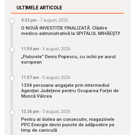
ULTIMELE ARTICOLE
9:33 pm
-
7 august, 2026
O NOUĂ INVESTIȚIE FINALIZATĂ: Clădire
medico-administrativă la SPITALUL MIHĂEȘTI!
11:59 am
-
5 august, 2026
„Fluturele” Denis Popescu, cu ochii pe aurul
european
11:57 am
-
5 august, 2026
1334 persoane angajate prin intermediul
Agenției Județene pentru Ocuparea Forței de
Muncă Vâlcea
12:26 pm
-
3 august, 2026
Pentru al doilea an consecutiv, magazinele
PPC Energie devin puncte de adăpostire pe
timp de caniculă