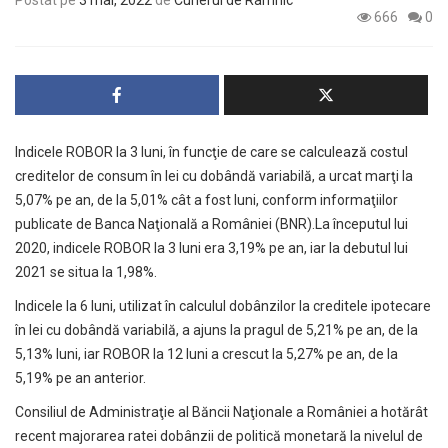
Postat pe
3 mai, 2022
de
Curierul de Râmnic
666
0
Indicele ROBOR la 3 luni, în funcţie de care se calculează costul
creditelor de consum în lei cu dobândă variabilă, a urcat marţi la
5,07% pe an, de la 5,01% cât a fost luni, conform informaţiilor
publicate de Banca Naţională a României (BNR).La începutul lui
2020, indicele ROBOR la 3 luni era 3,19% pe an, iar la debutul lui
2021 se situa la 1,98%.
Indicele la 6 luni, utilizat în calculul dobânzilor la creditele ipotecare
în lei cu dobândă variabilă, a ajuns la pragul de 5,21% pe an, de la
5,13% luni, iar ROBOR la 12 luni a crescut la 5,27% pe an, de la
5,19% pe an anterior.
Consiliul de Administraţie al Băncii Naţionale a României a hotărât
recent majorarea ratei dobânzii de politică monetară la nivelul de