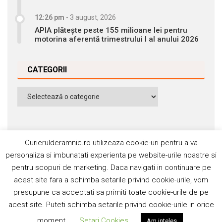
12:26 pm
-
3 august, 2026
APIA plătește peste 155 milioane lei pentru
motorina aferentă trimestrului I al anului 2026
CATEGORII
Categorii
Curierulderamnic.ro utilizeaza cookie-uri pentru a va
personaliza si imbunatati experienta pe website-urile noastre si
pentru scopuri de marketing. Daca navigati in continuare pe
Contact
Publicitate
Abonamente
acest site fara a schimba setarile privind cookie-urile, vom
Politica de cookie
Termeni si condiţii
presupune ca acceptati sa primiti toate cookie-urile de pe
acest site. Puteti schimba setarile privind cookie-urile in orice
©2006-2020 Silviu Popescu. Toate drepturile rezervate. ISSN:
moment.
Setari Cookies
Am inteles