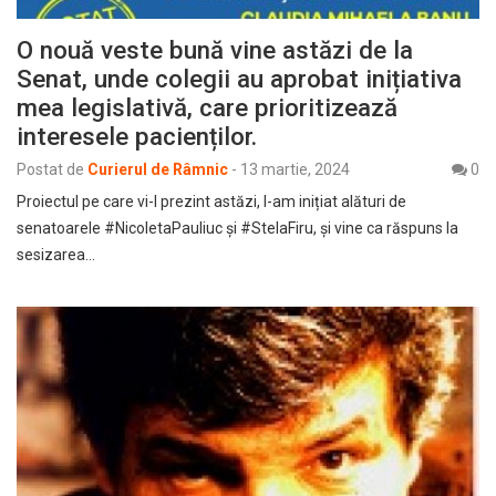
O nouă veste bună vine astăzi de la
Senat, unde colegii au aprobat inițiativa
mea legislativă, care prioritizează
interesele pacienților.
Postat de
Curierul de Râmnic
-
13 martie, 2024
0
Proiectul pe care vi-l prezint astăzi, l-am inițiat alături de
senatoarele #NicoletaPauliuc și #StelaFiru, și vine ca răspuns la
sesizarea…