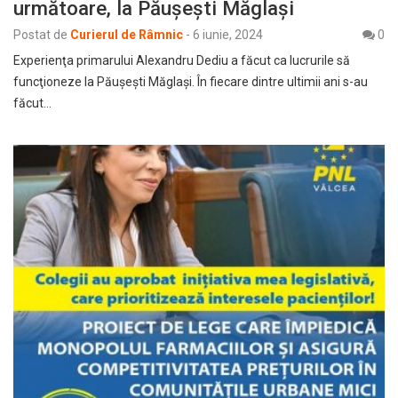
următoare, la Păuşeşti Măglaşi
Postat de
Curierul de Râmnic
-
6 iunie, 2024
0
Experienţa primarului Alexandru Dediu a făcut ca lucrurile să
funcţioneze la Păuşeşti Măglaşi. În fiecare dintre ultimii ani s-au
făcut…