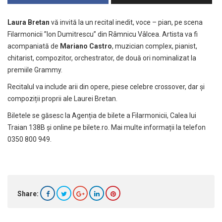
Laura Bretan
vă invită la un recital inedit, voce – pian, pe scena
Filarmonicii ”Ion Dumitrescu” din Râmnicu Vâlcea. Artista va fi
acompaniată de
Mariano Castro
, muzician complex, pianist,
chitarist, compozitor, orchestrator, de două ori nominalizat la
premiile Grammy.
Recitalul va include arii din opere, piese celebre crossover, dar și
compoziții proprii ale Laurei Bretan.
Biletele se găsesc la Agenția de bilete a Filarmonicii, Calea lui
Traian 138B și online pe
bilete.ro
. Mai multe informații la telefon
0350 800 949.
Share: