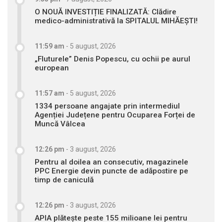
O NOUĂ INVESTIȚIE FINALIZATĂ: Clădire
medico-administrativă la SPITALUL MIHĂEȘTI!
11:59 am
-
5 august, 2026
„Fluturele” Denis Popescu, cu ochii pe aurul
european
11:57 am
-
5 august, 2026
1334 persoane angajate prin intermediul
Agenției Județene pentru Ocuparea Forței de
Muncă Vâlcea
12:26 pm
-
3 august, 2026
Pentru al doilea an consecutiv, magazinele
PPC Energie devin puncte de adăpostire pe
timp de caniculă
12:26 pm
-
3 august, 2026
APIA plătește peste 155 milioane lei pentru