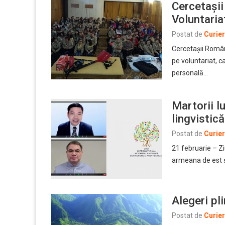
Cercetașii
Voluntaria
Postat de
Curie
Cercetașii Român
pe voluntariat, 
personală…
Martorii l
lingvistică
Postat de
Curie
21 februarie – Z
armeana de est 
Alegeri pl
Postat de
Curie