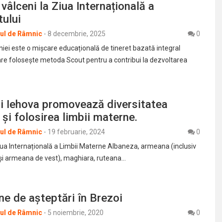
 vâlceni la Ziua Internațională a
tului
rul de Râmnic
-
8 decembrie, 2025
0
iei este o mișcare educațională de tineret bazată integral
care folosește metoda Scout pentru a contribui la dezvoltarea
ui Iehova promovează diversitatea
 și folosirea limbii materne.
rul de Râmnic
-
19 februarie, 2024
0
iua Internațională a Limbii Materne Albaneza, armeana (inclusiv
și armeana de vest), maghiara, ruteana…
ine de așteptări în Brezoi
rul de Râmnic
-
5 noiembrie, 2020
0