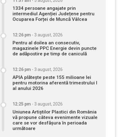
11:57 am
-
5 august, 2026
1334 persoane angajate prin
intermediul Agenției Județene pentru
Ocuparea Forței de Muncă Vâlcea
12:26 pm
-
3 august, 2026
Pentru al doilea an consecutiv,
magazinele PPC Energie devin puncte
de adăpostire pe timp de caniculă
12:26 pm
-
3 august, 2026
APIA plătește peste 155 milioane lei
pentru motorina aferentă trimestrului I
al anului 2026
12:25 pm
-
3 august, 2026
Uniunea Artiștilor Plastici din România
vă propune câteva evenimente vizuale
care se vor desfășura în perioada
următoare