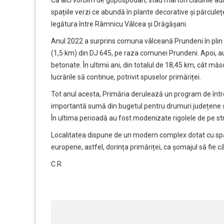
Că aici vorbim de gopospodari, stau martori clădirile ad
spațiile verzi ce abundă în plante decorative și părculețe
legătura între Râmnicu Vâlcea și Drăgășani.
Anul 2022 a surprins comuna vâlceană Prundeni în plin 
(1,5 km) din DJ 645, pe raza comunei Prundeni. Apoi, a
betonate. În ultimii ani, din totalul de 18,45 km, cât 
lucrările să continue, potrivit spuselor primăriței.
Tot anul acesta, Primăria derulează un program de întreț
importantă sumă din bugetul pentru drumuri județene și
În ultima perioadă au fost modenizate rigolele de pe s
Localitatea dispune de un modern complex dotat cu spaț
europene, astfel, dorința primăriței, ca șomajul să fie câ
C.R.