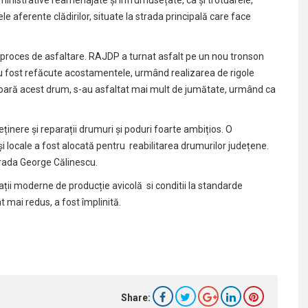
ministrative reamenajate și înfrumusețate, ca și trotuarele,
le aferente clădirilor, situate la strada principală care face
proces de asfaltare. RAJDP a turnat asfalt pe un nou tronson
u fost refăcute acostamentele, urmând realizarea de rigole
măsoară acest drum, s-au asfaltat mai mult de jumătate, urmând ca
inere și reparații drumuri și poduri foarte ambițios. O
 locale a fost alocată pentru reabilitarea drumurilor județene.
trada George Călinescu.
ii moderne de producție avicolă si conditii la standarde
t mai redus, a fost împlinită.
Share: