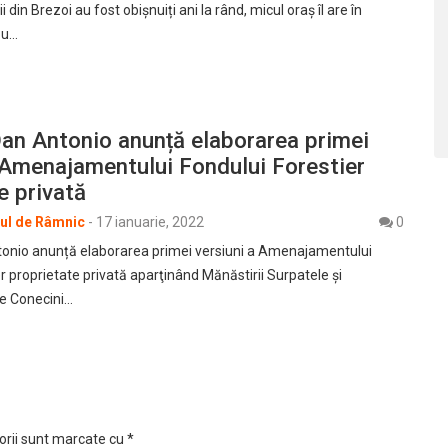
 din Brezoi au fost obișnuiți ani la rând, micul oraș îl are în
ou…
an Antonio anunță elaborarea primei
 Amenajamentului Fondului Forestier
e privată
rul de Râmnic
-
17 ianuarie, 2022
0
tonio anunță elaborarea primei versiuni a Amenajamentului
r proprietate privată aparţinând Mănăstirii Surpatele și
ce Conecini…
orii sunt marcate cu
*