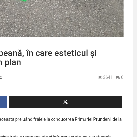
ană, în care esteticul și
m plan
c
3641
0
, aceasta preluând frâiele la conducerea Primăriei Prundeni, de la