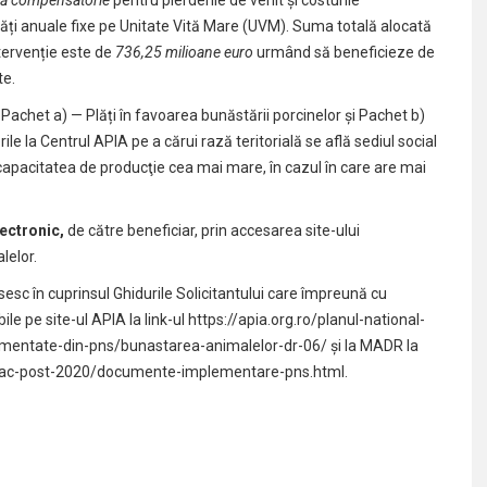
lăți anuale fixe pe Unitate Vită Mare (UVM). Suma totală alocată
tervenție este de
736,25 milioane euro
urmând să beneficieze de
te.
achet a) — Plăți în favoarea bunăstării porcinelor și Pachet b)
le la Centrul APIA pe a cărui rază teritorială se află sediul social
 capacitatea de producţie cea mai mare, în cazul în care are mai
lectronic,
de către beneficiar, prin accesarea site-ului
lelor.
esc în cuprinsul Ghidurile Solicitantului care împreună cu
le pe site-ul APIA la link-ul
https://apia.org.ro/planul-national-
lementate-din-pns/bunastarea-animalelor-dr-06/
și la MADR la
c-pac-post-2020/documente-implementare-pns.html
.