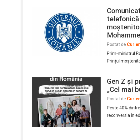
Comunicat
telefonică
moștenitor
Mohammed
Postat de
Curie
Prim-ministrul R
Prințul moștenit
Gen Z și p
„Cel mai b
Postat de
Curie
Peste 40% dintre
reconversia în ed