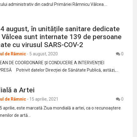
tului administrativ din cadrul Primăriei Râmnicu Vâlcea.…
 4 august, în unitățile sanitare dedicate
l Vâlcea sunt internate 139 de persoane
cate cu virusul SARS-COV-2
rul de Râmnic
-
5 august, 2020
0
EAN DE COORDONARE ȘI CONDUCERE A INTERVENȚIEI
SĂ Potrivit datelor Direcției de Sănătate Publică, astăzi,…
ală a Artei
rul de Râmnic
-
15 aprilie, 2021
0
 15 aprilie, este marcată Ziua mondială a artei, ca o recunoaştere
amenilor de artă…