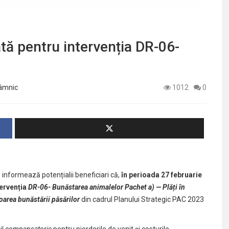
tă pentru intervenția DR-06-
Râmnic
1012
0
) informează potențialii beneficiari că,
în perioada 27 februarie
ervenția
DR-06- Bunăstarea animalelor Pachet a) — Plăți în
voarea bunăstării păsărilor
din cadrul Planului Strategic PAC 2023
tă compensatorie
pentru pierderile de venit și costurile