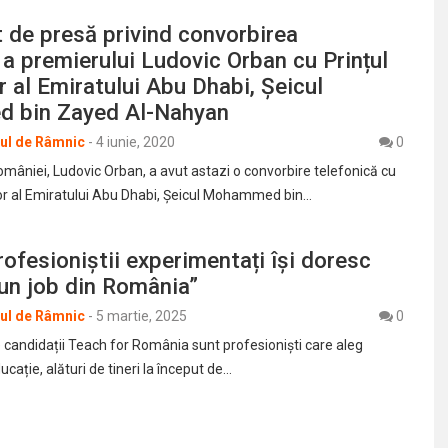
 de presă privind convorbirea
 a premierului Ludovic Orban cu Prințul
 al Emiratului Abu Dhabi, Șeicul
 bin Zayed Al-Nahyan
rul de Râmnic
-
4 iunie, 2020
0
omâniei, Ludovic Orban, a avut astazi o convorbire telefonică cu
or al Emiratului Abu Dhabi, Șeicul Mohammed bin…
rofesioniștii experimentați își doresc
un job din România”
rul de Râmnic
-
5 martie, 2025
0
 candidații Teach for România sunt profesioniști care aleg
ucație, alături de tineri la început de…