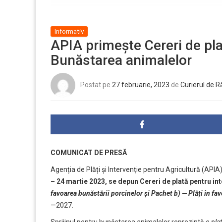
Informativ
APIA primește Cereri de pla
Bunăstarea animalelor
Postat pe
27 februarie, 2023
de
Curierul de 
COMUNICAT DE PRESĂ
Agenția de Plăți și Intervenție pentru Agricultură (APIA
– 24 martie 2023, se depun
Cereri de plată
pentru int
favoarea bunăstării porcinelor și Pachet b) — Plăți în fa
—2027.
Sprijinul pentru bunăstarea animalelor reprezintă
o pla