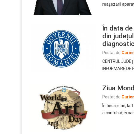
reașezării apara
În data de
din județu
diagnosti
Postat de
Curie
CENTRUL JUDEȚ
INFORMARE DE PRE
Ziua Mondi
Postat de
Curie
În fiecare an, la
a contribuţiei o