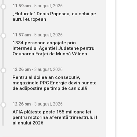
11:59 am
-
5 august, 2026
„Fluturele” Denis Popescu, cu ochii pe
aurul european
11:57 am
-
5 august, 2026
1334 persoane angajate prin
intermediul Agenției Județene pentru
Ocuparea Forței de Muncă Vâlcea
12:26 pm
-
3 august, 2026
Pentru al doilea an consecutiv,
magazinele PPC Energie devin puncte
de adăpostire pe timp de caniculă
12:26 pm
-
3 august, 2026
APIA plătește peste 155 milioane lei
pentru motorina aferentă trimestrului I
al anului 2026