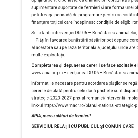
suplimentare suportate de fermieri și are forma unei p
pe întreaga perioadă de programare pentru această in
finanțare toți cei care îndeplinesc condițiile de eligibilita
Solicitanții intervenției DR-06
— Bunăstarea animalelor, P
— Plăți în favoarea bunăstării păsărilor pot depune cereri
al acestora sau pe raza teritorială a judeţului unde are
multe exploatații.
Completarea și depunerea cererii se face exclusiv
e
www.apia.org.ro
– secțiunea DR 06 – Bunăstarea anima
Informațiile necesare pentru acordarea plăților se regăs
cererile de plată pentru cele două pachete sunt disponibi
strategic-2023-2027-pns-al-romaniei/interventii-imp
link-ul
https://www.madr.ro/planul-national-strategi
APIA, mereu alături de fermieri!
SERVICIUL RELAŢII CU PUBLICUL ŞI COMUNICARE