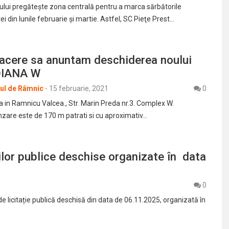
lui pregăteşte zona centrală pentru a marca sărbătorile
i din lunile februarie şi martie. Astfel, SC Pieţe Prest…
lacere sa anuntam deschiderea noului
DIANA W
rul de Râmnic
-
15 februarie, 2021
0
a in Ramnicu Valcea., Str. Marin Preda nr.3. Complex W.
zare este de 170 m patrati si cu aproximativ…
ilor publice deschise organizate în data
0
de licitație publică deschisă din data de 06.11.2025, organizată în