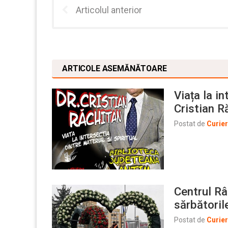
Articolul anterior
ARTICOLE ASEMĂNĂTOARE
Viața la in
Cristian R
Postat de
Curie
Centrul Râ
sărbătoril
Postat de
Curie