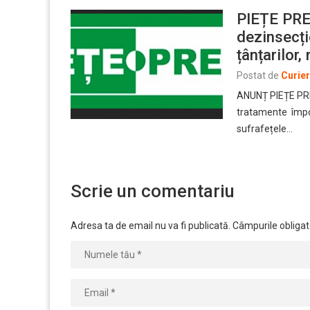
PIEȚE PRE
dezinsecți
țânțarilor
Postat de
Curie
ANUNȚ PIEȚE PRES
tratamente împotr
sufrafețele…
Scrie un comentariu
Adresa ta de email nu va fi publicată.
Câmpurile obligat