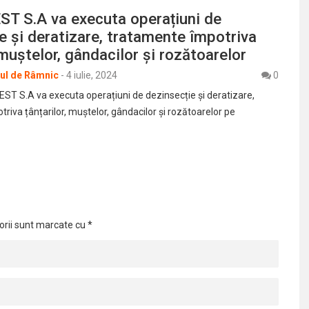
ST S.A va executa operațiuni de
e și deratizare, tratamente împotriva
, muștelor, gândacilor și rozătoarelor
rul de Râmnic
-
4 iulie, 2024
0
T S.A va executa operațiuni de dezinsecție și deratizare,
iva țânțarilor, muștelor, gândacilor și rozătoarelor pe
orii sunt marcate cu
*