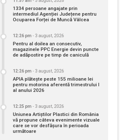
11:57 am
-
5 august, 2026
1334 persoane angajate prin
intermediul Agenției Județene pentru
Ocuparea Forței de Muncă Vâlcea
12:26 pm
-
3 august, 2026
Pentru al doilea an consecutiv,
magazinele PPC Energie devin puncte
de adăpostire pe timp de caniculă
12:26 pm
-
3 august, 2026
APIA plătește peste 155 milioane lei
pentru motorina aferentă trimestrului I
al anului 2026
12:25 pm
-
3 august, 2026
Uniunea Artiștilor Plastici din România
vă propune câteva evenimente vizuale
care se vor desfășura în perioada
următoare