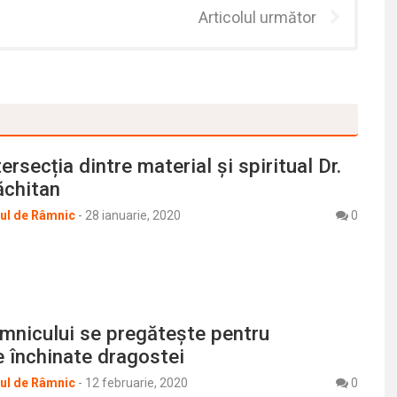
Articolul următor
tersecția dintre material și spiritual Dr.
ăchitan
rul de Râmnic
-
28 ianuarie, 2020
0
mnicului se pregăteşte pentru
e închinate dragostei
rul de Râmnic
-
12 februarie, 2020
0