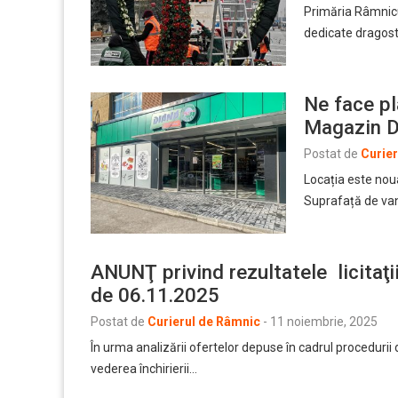
Primăria Râmnicu
dedicate dragoste
Ne face p
Magazin 
Postat de
Curie
Locația este nou
Suprafață de van
ANUNŢ privind rezultatele licitaţi
de 06.11.2025
Postat de
Curierul de Râmnic
-
11 noiembrie, 2025
În urma analizării ofertelor depuse în cadrul procedurii 
vederea închirierii…