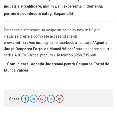
industriale (c
alificare, minim 2 ani experiență în domeniu,
permis de conducere categ. B,spaniolă)
Persoanele interesate să ocupe un loc de muncă în UE pot
vizualiza ofertele complete accesând site-ul
www.anofm.ro/eures
, pagina de facebook a instituței
“Agenția
Jud pt Ocuparea Forței de Muncă Vâlcea”
sau se pot prezenta la
sediul AJOFM Vâlcea, precum și la telefon 0250.735.608.
Comunicare- Agenția Județeană pentru Ocuparea Forței de
Muncă Vâlcea
Share: