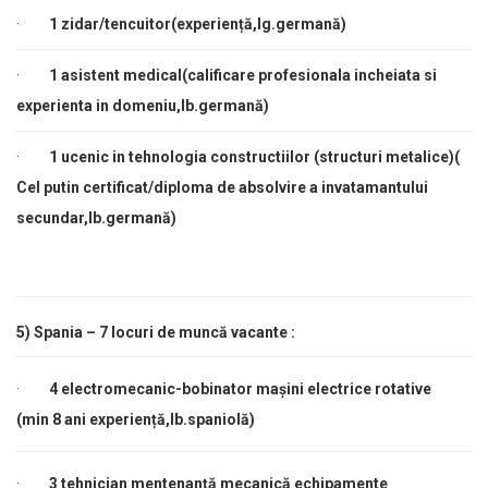
·
1 zidar/tencuitor(experiență,lg.germană)
·
1 asistent medical(
calificare profesionala incheiata si
experienta in domeniu,lb.germană)
·
1
ucenic in tehnologia constructiilor (structuri metalice)(
Cel putin certificat/diploma de absolvire a invatamantului
secundar,lb.germană)
5)
Spania –
7
locuri de muncă vacante :
·
4 electromecanic-bobinator mașini electrice rotative
(min 8 ani experiență,lb.spaniolă)
·
3 tehnician mentenanţă mecanică echipamente