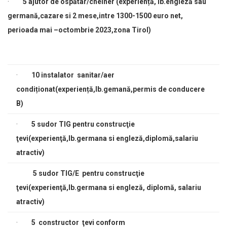
·
5 ajutor de ospătar/chelner (experiență, lb.engleză sau
germană,cazare si 2 mese,intre 1300-1500 euro net,
perioada mai –octombrie 2023,zona Tirol)
·
10 instalator sanitar/aer
condiționat(experiență,lb.gemană,permis de conducere
B)
·
5 sudor TIG pentru construcţie
ţevi(experienţă,lb.germana si engleză,diplomă,salariu
atractiv)
5 sudor TIG/E pentru construcţie
ţevi(experienţă,lb.germana si engleză, diplomă, salariu
atractiv)
·
5 constructor ţevi conform