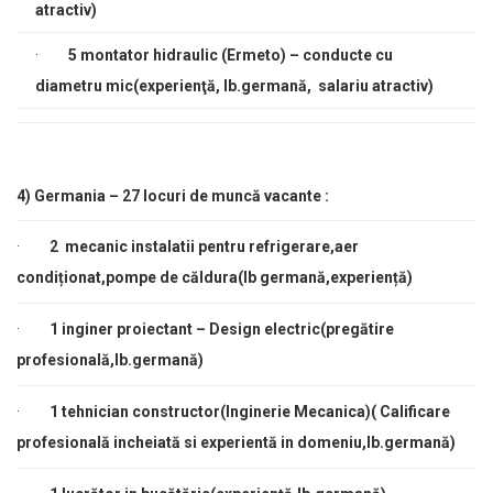
atractiv)
·
5
montator hidraulic (Ermeto) – conducte cu
diametru mic(experienţă, lb.germană, salariu atractiv)
4)
Germania –
27
locuri de muncă vacante :
·
2 mecanic instalatii pentru refrigerare,aer
condiționat,pompe de căldura(lb germană,experiență)
·
1
inginer proiectant – Design electric(pregătire
profesională,lb.germană)
·
1
tehnician constructor(Inginerie Mecanica)(
Calificare
profesională incheiată si experientă in domeniu,lb.germană)