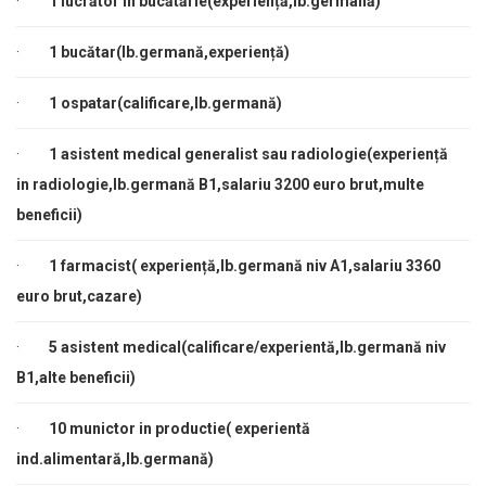
·
1 lucrător in bucătărie(experiență,lb.germană)
·
1 bucătar(lb.germană,experiență)
·
1 ospatar(calificare,lb.germană)
·
1 asistent medical generalist sau radiologie(experiență
in radiologie,lb.germană B1,salariu 3200 euro brut,multe
beneficii)
·
1 farmacist( experiență,lb.germană niv A1,salariu 3360
euro brut,cazare)
·
5 asistent medical(calificare/experientă,lb.germană niv
B1,alte beneficii)
·
10 munictor in productie( experientă
ind.alimentară,lb.germană)