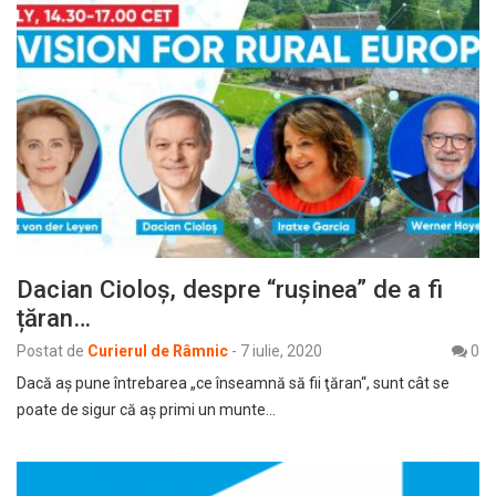
Dacian Cioloș, despre “rușinea” de a fi
țăran…
Postat de
Curierul de Râmnic
-
7 iulie, 2020
0
Dacă aş pune întrebarea „ce înseamnă să fii ţăran“, sunt cât se
poate de sigur că aş primi un munte…