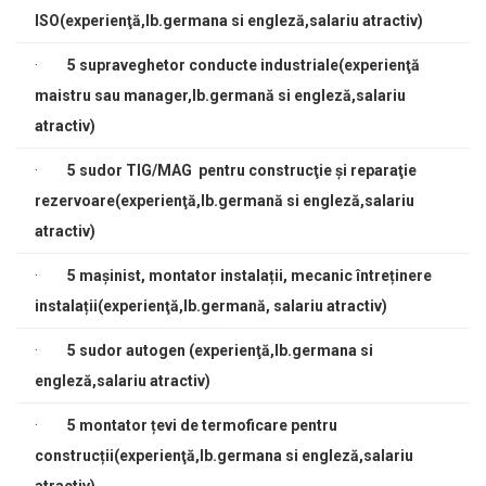
ISO(experienţă,lb.germana si engleză,salariu atractiv)
·
5 supraveghetor conducte industriale(experienţă
maistru sau manager,lb.germană si engleză,salariu
atractiv)
·
5 sudor TIG/MAG pentru construcţie şi reparaţie
rezervoare(experienţă,lb.germană si engleză,salariu
atractiv)
·
5
mașinist, montator instalații, mecanic întreținere
instalații(experienţă,lb.germană, salariu atractiv)
·
5 sudor autogen (experienţă,lb.germana si
engleză,salariu atractiv)
·
5
montator țevi de termoficare pentru
construcții(experienţă,lb.germana si engleză,salariu