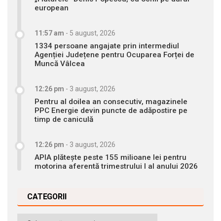
european
11:57 am
-
5 august, 2026
1334 persoane angajate prin intermediul
Agenției Județene pentru Ocuparea Forței de
Muncă Vâlcea
12:26 pm
-
3 august, 2026
Pentru al doilea an consecutiv, magazinele
PPC Energie devin puncte de adăpostire pe
timp de caniculă
12:26 pm
-
3 august, 2026
APIA plătește peste 155 milioane lei pentru
motorina aferentă trimestrului I al anului 2026
CATEGORII
Categorii