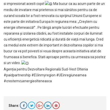
si impresionat acesti copii!
Ma bucur ca au acum parte de un
mediu de invatare mai prietenos si mai sănătos pentru ca de
curand scoala lor a fost renovata cu sprijinul Uniunii Europene si
este parte din initiativa Europa în regiunea mea: „Creștem cu
energie oltenească!” . Pe lângă ample lucrări efectuate pentru
repararea și izolarea clădirii, au fost instalate corpuri de iluminat
cu eficiență energetică ridicată și durată de viață mai lunga. Cred
ca mediul este extrem de important in dezvoltarea copiilor si ma
bucur ca va pot povesti si voua despre aceasta initiativa atat de
frumoasa si benefica. Stati aproape pentru ca urmeaza sa postez
si un video.
Agenția pentru Dezvoltare Regională Sud-Vest Oltenia
#paidpartnership
#EUinmyregion
#UEinregiuneamea
#crestemcuenergieolteneasca
Share: