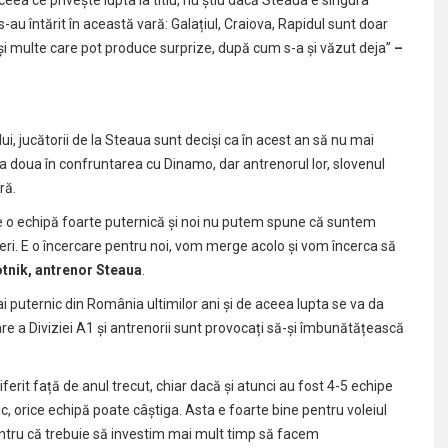
au întărit în această vară: Galațiul, Craiova, Rapidul sunt doar
u și multe care pot produce surprize, după cum s-a și văzut deja”
–
ui, jucătorii de la Steaua sunt deciși ca în acest an să nu mai
 doua în confruntarea cu Dinamo, dar antrenorul lor, slovenul
ră.
e o echipă foarte puternică și noi nu putem spune că suntem
geri. E o încercare pentru noi, vom merge acolo și vom încerca să
tnik, antrenor Steaua
.
 puternic din România ultimilor ani și de aceea lupta se va da
are a Diviziei A1 și antrenorii sunt provocați să-și îmbunătățească
erit față de anul trecut, chiar dacă și atunci au fost 4-5 echipe
ic, orice echipă poate câștiga. Asta e foarte bine pentru voleiul
pentru că trebuie să investim mai mult timp să facem