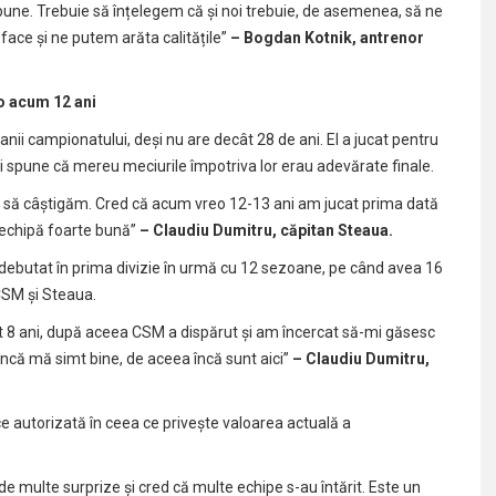
une. Trebuie să înțelegem că și noi trebuie, de asemenea, să ne
face și ne putem arăta calitățile”
– Bogdan Kotnik, antrenor
mo acum 12 ani
anii campionatului, deși nu are decât 28 de ani. El a jucat pentru
i spune că mereu meciurile împotriva lor erau adevărate finale.
m să câștigăm. Cred că acum vreo 12-13 ani am jucat prima dată
o echipă foarte bună”
– Claudiu Dumitru, căpitan Steaua.
 a debutat în prima divizie în urmă cu 12 sezoane, pe când avea 16
 CSM și Steaua.
 8 ani, după aceea CSM a dispărut și am încercat să-mi găsesc
 încă mă simt bine, de aceea încă sunt aici”
– Claudiu Dumitru,
ce autorizată în ceea ce privește valoarea actuală a
e multe surprize și cred că multe echipe s-au întărit. Este un