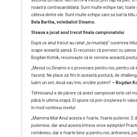
noastră contracandidată. Sunt multe echipe tari, toate s-
câteva dintre ele. Sunt multe echipe care se bat la titl
Bela Bartha, voleibalist Dinamo.
Steaua a jucat anul trecut finala campionatului
După ce anul trecut au ratat „la mustață” cucerirea titlul
scape această șansă. Ei recunosc că pornesc cu șansa a
Bogdan Kotnik, recunoaște că le convine această postu
„Meciul cu Dinamo e o provocare pentru noi, pentru că 
favoriți. Ne place să fim în această postură, de challen
luăm un set, două sau trei, oricâte putem”
– Bogdan Ko
Tehnicianul e de părere că acest campionat este cel mai
până în ultima etapă. El spune că prin creșterea în valo
în mod continuu nivelul.
„Mamma Mia! Anul acesta e foarte, foarte puternic. E dif
puternice, dar anul acesta întrece orice așteptări! Pract
românesc, dar e foarte bine și pentru noi, antrenorii, 