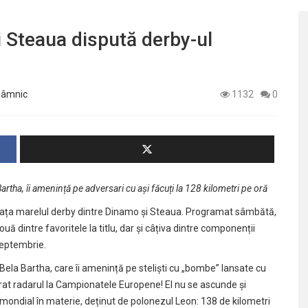
i Steaua dispută derby-ul
 Râmnic
1132
0
rtha, îi amenință pe adversari cu ași făcuți la 128 kilometri pe oră
 fața marelul derby dintre Dinamo și Steaua. Programat sâmbătă,
ouă dintre favoritele la titlu, dar și câțiva dintre componenții
 septembrie.
 Bela Bartha, care îi amenință pe steliști cu „bombe” lansate cu
strat radarul la Campionatele Europene! El nu se ascunde și
mondial în materie, deținut de polonezul Leon: 138 de kilometri