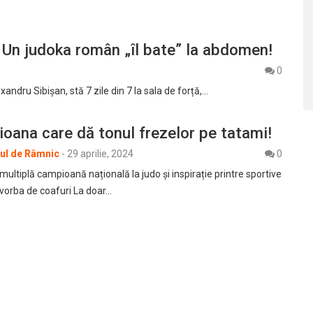
 Un judoka român „îl bate” la abdomen!
0
xandru Sibișan, stă 7 zile din 7 la sala de forță,…
oana care dă tonul frezelor pe tatami!
rul de Râmnic
-
29 aprilie, 2024
0
ltiplă campioană națională la judo și inspirație printre sportive
 vorba de coafuri La doar…