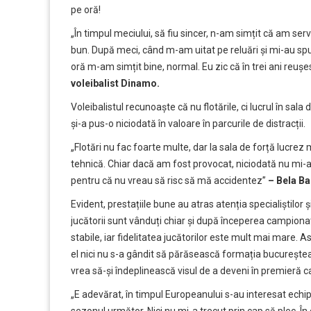
pe oră!
„În timpul meciului, să fiu sincer, n-am simțit că am se
bun. După meci, când m-am uitat pe reluări și mi-au spus
oră m-am simțit bine, normal. Eu zic că în trei ani reuș
voleibalist Dinamo.
Voleibalistul recunoaște că nu flotările, ci lucrul în sal
și-a pus-o niciodată în valoare în parcurile de distracții.
„Flotări nu fac foarte multe, dar la sala de forță lucrez
tehnică. Chiar dacă am fost provocat, niciodată nu mi-am
pentru că nu vreau să risc să mă accidentez”
– Bela Ba
Evident, prestațiile bune au atras atenția specialiștilor 
jucătorii sunt vânduți chiar și după începerea campionat
stabile, iar fidelitatea jucătorilor este mult mai mare. 
el nici nu s-a gândit să părăsească formația bucurește
vrea să-și îndeplinească visul de a deveni în premieră 
„E adevărat, în timpul Europeanului s-au interesat ech
sezonul următor. Nici nu mi-a trecut prin cap să plec. În 