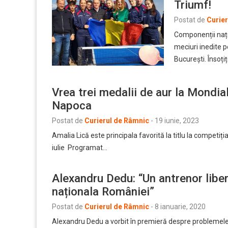
Triumf!
Postat de
Curie
Componenții nați
meciuri inedite 
București. Însoțiț
Vrea trei medalii de aur la Mondial
Napoca
Postat de
Curierul de Râmnic
-
19 iunie, 2023
Amalia Lică este principala favorită la titlu la competiț
iulie Programat…
Alexandru Dedu: “Un antrenor liber 
naționala României”
Postat de
Curierul de Râmnic
-
8 ianuarie, 2020
Alexandru Dedu a vorbit în premieră despre problemele