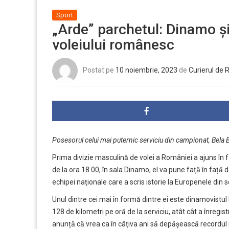
Sport
„Arde” parchetul: Dinamo ș
voleiului românesc
Postat pe
10 noiembrie, 2023
de
Curierul de
Posesorul celui mai puternic serviciu din campionat, Bela Ba
Prima divizie masculină de volei a României a ajuns în
de la ora 18.00, în sala Dinamo, el va pune față în față d
echipei naționale care a scris istorie la Europenele din
Unul dintre cei mai în formă dintre ei este dinamovistul
128 de kilometri pe oră de la serviciu, atât cât a înregi
anunță că vrea ca în câțiva ani să depășească recordul 