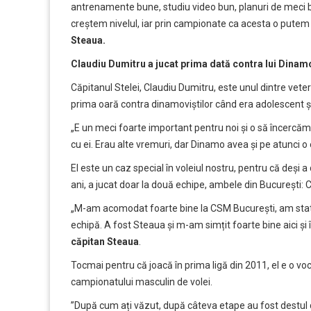
antrenamente bune, studiu video bun, planuri de meci b
creștem nivelul, iar prin campionate ca acesta o putem 
Steaua.
Claudiu Dumitru a jucat prima dată contra lui Dina
Căpitanul Stelei, Claudiu Dumitru, este unul dintre veter
prima oară contra dinamoviștilor când era adolescent ș
„E un meci foarte important pentru noi și o să încercă
cu ei. Erau alte vremuri, dar Dinamo avea și pe atunci 
El este un caz special în voleiul nostru, pentru că deși
ani, a jucat doar la două echipe, ambele din București:
„M-am acomodat foarte bine la CSM București, am stat
echipă. A fost Steaua și m-am simțit foarte bine aici și
căpitan Steaua
.
Tocmai pentru că joacă în prima ligă din 2011, el e o vo
campionatului masculin de volei.
”După cum ați văzut, după câteva etape au fost destul d