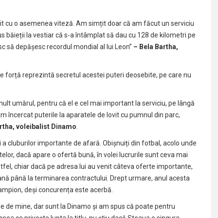
rvit cu o asemenea viteză. Am simțit doar că am făcut un serviciu
 băieții la vestiar că s-a întâmplat să dau cu 128 de kilometri pe
esc să depășesc recordul mondial al lui Leon”
– Bela Bartha,
a de forță reprezintă secretul acestei puteri deosebite, pe care nu
 mult umărul, pentru că el e cel mai important la serviciu, pe lângă
 încercat puterile la aparatele de lovit cu pumnul din parc,
rtha, voleibalist Dinamo
.
și a cluburilor importante de afară. Obișnuiți din fotbal, acolo unde
elor, dacă apare o ofertă bună, în volei lucrurile sunt ceva mai
Astfel, chiar dacă pe adresa lui au venit câteva oferte importante,
ană până la terminarea contractului. Drept urmare, anul acesta
campion, deși concurența este acerbă.
ipe de mine, dar sunt la Dinamo și am spus că poate pentru
ceea ce privește lupta la titlu, nu știu dacă Steaua e singura