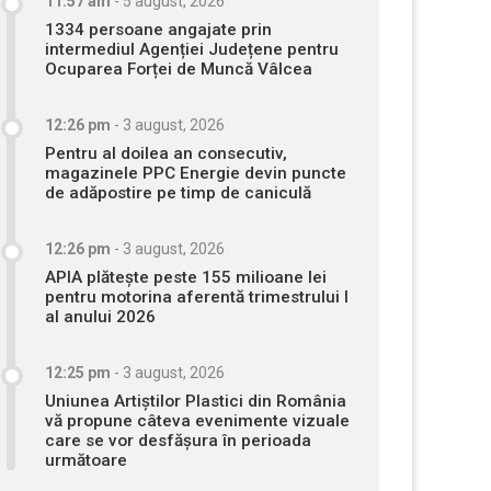
11:57 am
-
5 august, 2026
1334 persoane angajate prin
intermediul Agenției Județene pentru
Ocuparea Forței de Muncă Vâlcea
12:26 pm
-
3 august, 2026
Pentru al doilea an consecutiv,
magazinele PPC Energie devin puncte
de adăpostire pe timp de caniculă
12:26 pm
-
3 august, 2026
APIA plătește peste 155 milioane lei
pentru motorina aferentă trimestrului I
al anului 2026
12:25 pm
-
3 august, 2026
Uniunea Artiștilor Plastici din România
vă propune câteva evenimente vizuale
care se vor desfășura în perioada
următoare